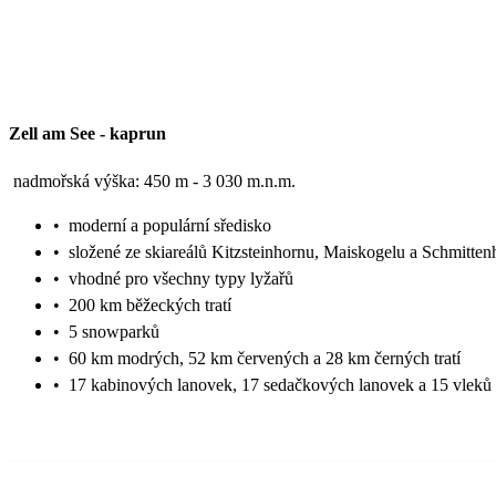
Zell am See
-
kaprun
nadmořská výška: 450 m - 3 030 m.n.m.
•
moderní a populární sředisko
•
složené ze skiareálů Kitzsteinhornu, Maiskogelu a Schmitte
•
vhodné pro všechny typy lyžařů
•
200 km běžeckých tratí
•
5 snowparků
•
60 km modrých, 52 km červených a 28 km černých tratí
•
17 kabinových lanovek, 17 sedačkových lanovek a 15 vleků