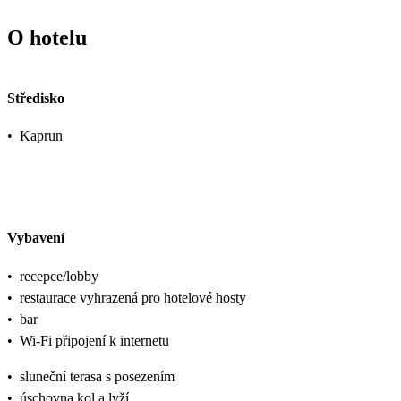
O hotelu
Středisko
•
Kaprun
Vybavení
•
recepce/lobby
•
restaurace vyhrazená pro hotelové hosty
•
bar
•
Wi-Fi připojení k internetu
•
sluneční terasa s posezením
•
úschovna kol a lyží