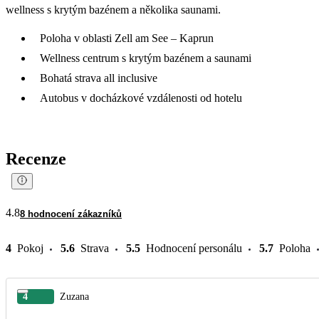
wellness s krytým bazénem a několika saunami.
Poloha v oblasti Zell am See – Kaprun
Wellness centrum s krytým bazénem a saunami
Bohatá strava all inclusive
Autobus v docházkové vzdálenosti od hotelu
Recenze
4.8
8 hodnocení zákazníků
4
Pokoj
5.6
Strava
5.5
Hodnocení personálu
5.7
Poloha
4
Zuzana