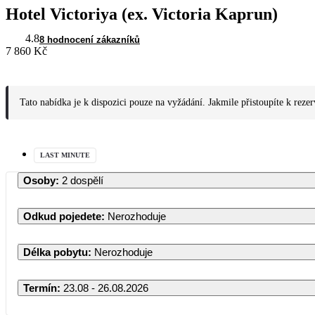
Hotel Victoriya (ex. Victoria Kaprun)
4.8
8 hodnocení zákazníků
7 860 Kč
Tato nabídka je k dispozici pouze na vyžádání. Jakmile přistoupíte k reze
LAST MINUTE
Osoby
:
2 dospělí
Odkud pojedete
:
Nerozhoduje
Délka pobytu
:
Nerozhoduje
Termín
:
23.08 - 26.08.2026