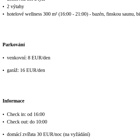
•
2 výtahy
•
hotelové wellness 300 m² (16:00 - 21:00) - bazén, finskou saunu, bio
Parkování
•
venkovní: 8 EUR/den
•
garáž: 16 EUR/den
Informace
•
Check in: od 16:00
•
Check out: do 10:00
•
domácí zvířata 30 EUR/noc (na vyžádání)