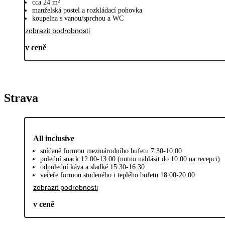
cca 24 m²
manželská postel a rozkládací pohovka
koupelna s vanou/sprchou a WC
zobrazit podrobnosti
v ceně
Strava
All inclusive
snídaně formou mezinárodního bufetu 7:30-10:00
polední snack 12:00-13:00 (nutno nahlásit do 10:00 na recepci)
odpolední káva a sladké 15:30-16:30
večeře formou studeného i teplého bufetu 18:00-20:00
zobrazit podrobnosti
v ceně