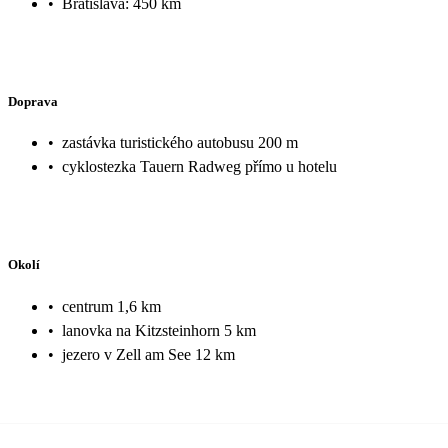
•
Bratislava: 450 km
Doprava
•
zastávka turistického autobusu 200 m
•
cyklostezka Tauern Radweg přímo u hotelu
Okolí
•
centrum 1,6 km
•
lanovka na Kitzsteinhorn 5 km
•
jezero v Zell am See 12 km