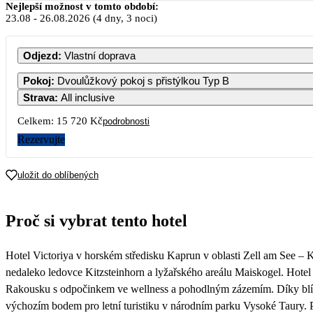
Srpen 2
Nejlepší možnost v tomto období:
23.08
-
26.08.2026
(4 dny, 3 noci)
PO
ÚT
ST
ČT
Odjezd
:
Vlastní doprava
Pokoj
:
Dvoulůžkový pokoj s přistýlkou Typ B
Strava
:
All inclusive
3
4
5
6
Celkem:
15 720 Kč
podrobnosti
Rezervujte
10
11
12
13
uložit do oblíbených
17
18
19
20
Proč si vybrat tento hotel
24
25
26
27
7 860
Hotel Victoriya v horském středisku Kaprun v oblasti Zell am See – K
31
7 300
nedaleko ledovce Kitzsteinhorn a lyžařského areálu Maiskogel. Hotel je
Rakousku s odpočinkem ve wellness a pohodlným zázemím. Díky blízk
výchozím bodem pro letní turistiku v národním parku Vysoké Taury. 