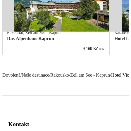
Rakousko
,
Zell am See - Kaprun
Rakousko
Das Alpenhaus Kaprun
Hotel La
9 160 Kč
/os.
Dovolená
/
Naše destinace
/
Rakousko
/
Zell am See - Kaprun
/
Hotel Vict
Kontakt