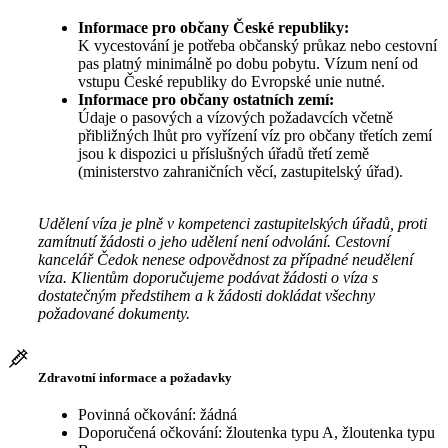
Informace pro občany České republiky:
K vycestování je potřeba občanský průkaz nebo cestovní
pas platný minimálně po dobu pobytu. Vízum není od
vstupu České republiky do Evropské unie nutné.
Informace pro občany ostatních zemí:
Údaje o pasových a vízových požadavcích včetně
přibližných lhůt pro vyřízení víz pro občany třetích zemí
jsou k dispozici u příslušných úřadů třetí země
(ministerstvo zahraničních věcí, zastupitelský úřad).
Udělení víza je plně v kompetenci zastupitelských úřadů, proti
zamítnutí žádosti o jeho udělení není odvolání. Cestovní
kancelář Čedok nenese odpovědnost za případné neudělení
víza. Klientům doporučujeme podávat žádosti o víza s
dostatečným předstihem a k žádosti dokládat všechny
požadované dokumenty.
Zdravotní informace a požadavky
Povinná očkování: žádná
Doporučená očkování: žloutenka typu A, žloutenka typu