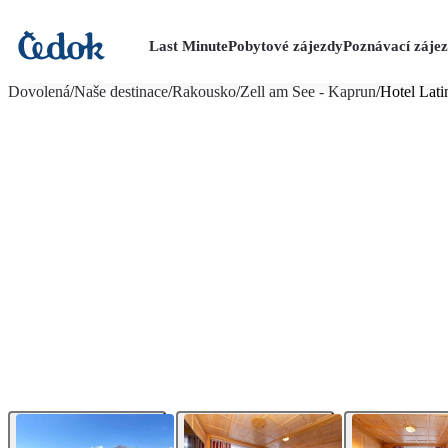
Last Minute
Pobytové zájezdy
Poznávací záje
více fotografií (20)
Dovolená
/
Naše destinace
/
Rakousko
/
Zell am See - Kaprun
/
Hotel Lati