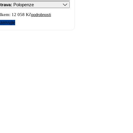
trava
:
Polopenze
lkem:
12 058 Kč
podrobnosti
zervujte