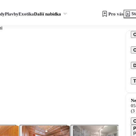
zdy
Plavby
Exotika
Další nabídka
Pro vás
St
ni
O
D
T
Ne
05
(3
O
P
P