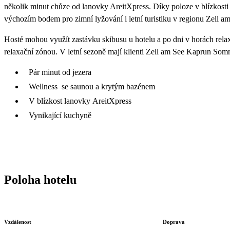
několik minut chůze od lanovky AreitXpress. Díky poloze v blízkosti j
výchozím bodem pro zimní lyžování i letní turistiku v regionu Zell a
Hosté mohou využít zastávku skibusu u hotelu a po dni v horách rel
relaxační zónou. V letní sezoně mají klienti Zell am See Kaprun Som
Pár minut od jezera
Wellness se saunou a krytým bazénem
V blízkost lanovky AreitXpress
Vynikající kuchyně
Poloha hotelu
Vzdálenost
Doprava