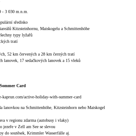
n
0 - 3 030 m.n.m.
pulární sředisko
kiareálů Kitzsteinhornu, Maiskogelu a Schmittenhöhe
šechny typy lyžařů
kých tratí
h, 52 km červených a 28 km černých tratí
h lanovek, 17 sedačkových lanovek a 15 vleků
n Sommer Card
e-kaprun.com/active-holiday-with-summer-card
da lanovkou na Schmittenhöhe, Kitzsteinhorn nebo Maiskogel
ava v regionu zdarma (autobusy i vlaky)
o jezeře v Zell am See se slevou
upy do soutěsek, Krimmler Wasserfälle aj.