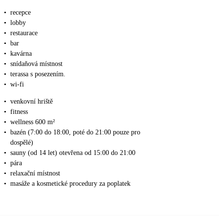
•
recepce
•
lobby
•
restaurace
•
bar
•
kavárna
•
snídaňová místnost
•
terassa s posezením.
•
wi-fi
•
venkovní hriště
•
fitness
•
wellness 600 m²
•
bazén (7:00 do 18:00, poté do 21:00 pouze pro
dospělé)
•
sauny (od 14 let) otevřena od 15:00 do 21:00
•
pára
•
relaxační místnost
•
masáže a kosmetické procedury za poplatek