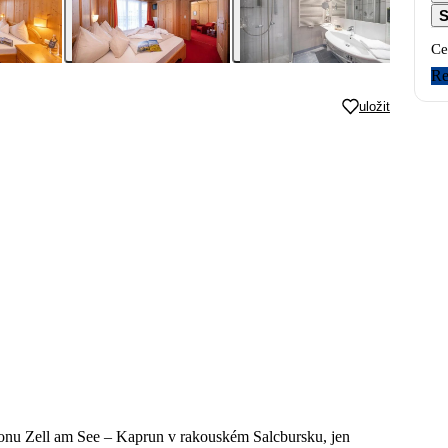
S
Ce
Re
uložit
egionu Zell am See – Kaprun v rakouském Salcbursku, jen