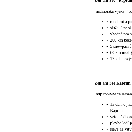
Zell am See
-
kapru
nadmořská výška: 45
•
moderní a po
•
složené ze s
•
vhodné pro v
•
200 km běžec
•
5 snowparků
•
60 km modrýc
•
17 kabinovýc
Zell am See Kapru
https://www.zellamse
•
1x denně jíz
Kaprun
•
veřejná dopr
•
plavba lodí p
•
sleva na vst