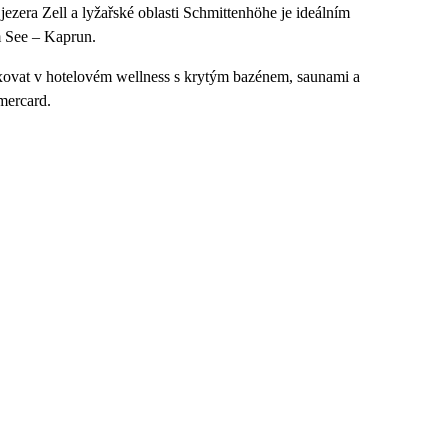
ezera Zell a lyžařské oblasti Schmittenhöhe je ideálním
m See – Kaprun.
axovat v hotelovém wellness s krytým bazénem, saunami a
mercard.