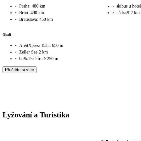
•
Praha: 480 km
•
skibus u hote
•
Brno: 490 km
•
nádraží 2 km
•
Bratislava: 450 km
Okolí
•
AreitXpress Bahn 650 m
•
Zeller See 2 km
•
bežkařské tratě 250 m
Přečtěte si více
Lyžování a Turistika