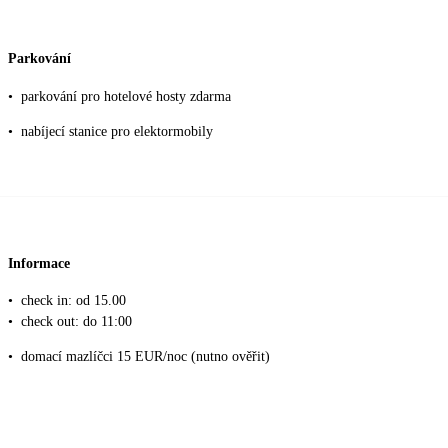
Parkování
•
parkování pro hotelové hosty zdarma
•
nabíjecí stanice pro elektormobily
Informace
•
check in: od 15.00
•
check out: do 11:00
•
domací mazlíčci 15 EUR/noc (nutno ověřit)