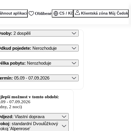
áhnout aplikaci
Oblíbené
CS / Kč
Klientská zóna Můj Čedok
Osoby
:
2 dospělí
dkud pojedete
:
Nerozhoduje
élka pobytu
:
Nerozhoduje
ermín
:
05.09 - 07.09.2026
jlepší možnost v tomto období:
.09
-
07.09.2026
 dny, 2 noci)
djezd
:
Vlastní doprava
okoj
:
standardní Dvoulůžkový
okoj 'Alpenrose'