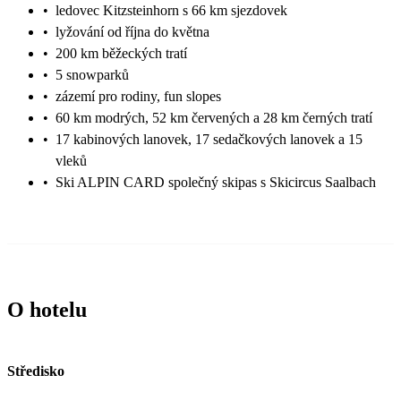
•
ledovec Kitzsteinhorn s 66 km sjezdovek
•
lyžování od října do května
•
200 km běžeckých tratí
•
5 snowparků
•
zázemí pro rodiny, fun slopes
•
60 km modrých, 52 km červených a 28 km černých tratí
•
17 kabinových lanovek, 17 sedačkových lanovek a 15
vleků
•
Ski ALPIN CARD společný skipas s Skicircus Saalbach
O hotelu
Středisko