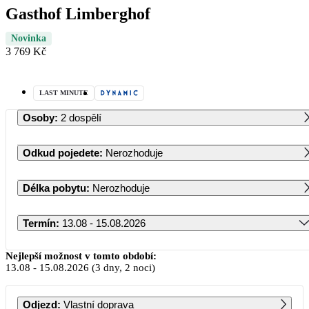
Gasthof Limberghof
Novinka
3 769 Kč
LAST MINUTE
Osoby
:
2 dospělí
Odkud pojedete
:
Nerozhoduje
Délka pobytu
:
Nerozhoduje
Termín
:
13.08 - 15.08.2026
Srpen 2026
Nejlepší možnost v tomto období:
13.08
-
15.08.2026
(3 dny, 2 noci)
PO
ÚT
ST
ČT
PÁ
SO
NE
Odjezd
:
Vlastní doprava