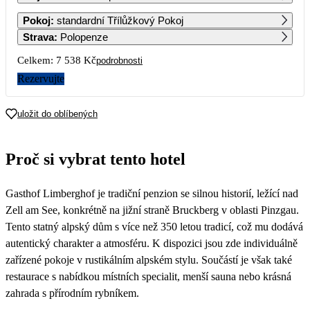
1
2
Pokoj
:
standardní Třílůžkový Pokoj
Strava
:
Polopenze
3
4
5
6
7
8
9
Celkem:
7 538 Kč
podrobnosti
Rezervujte
10
11
12
13
14
15
16
3 769
3 769
3 769
3 769
uložit do oblíbených
17
18
19
20
21
22
23
3 769
3 769
3 769
3 769
3 769
3 769
3 769
Proč si vybrat tento hotel
24
25
26
27
28
29
30
3 769
3 769
3 769
3 769
3 769
3 769
3 769
Gasthof Limberghof je tradiční penzion se silnou historií, ležící nad
31
3 769
Zell am See, konkrétně na jižní straně Bruckberg v oblasti Pinzgau.
Tento statný alpský dům s více než 350 letou tradicí, což mu dodává
autentický charakter a atmosféru. K dispozici jsou zde individuálně
zařízené pokoje v rustikálním alpském stylu. Součástí je však také
restaurace s nabídkou místních specialit, menší sauna nebo krásná
zahrada s přírodním rybníkem.