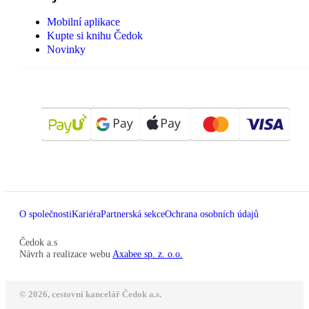
Mobilní aplikace
Kupte si knihu Čedok
Novinky
O společnosti
Kariéra
Partnerská sekce
Ochrana osobních údajů
Čedok a.s
Návrh a realizace webu
Axabee sp. z. o.o.
© 2026, cestovní kancelář Čedok a.s.