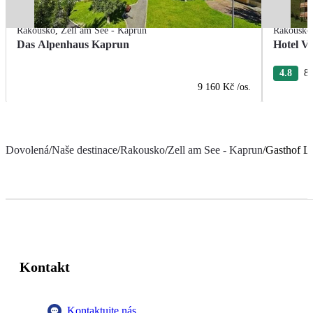
Rakousko
,
Zell am See - Kaprun
Rakousko
Das Alpenhaus Kaprun
Hotel Vi
4.8
8 
9 160 Kč
/os.
Dovolená
/
Naše destinace
/
Rakousko
/
Zell am See - Kaprun
/
Gasthof L
Kontakt
Kontaktujte nás