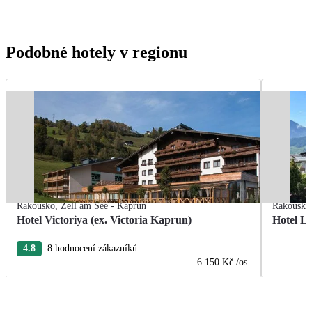
Podobné hotely v regionu
Rakousko
,
Zell am See - Kaprun
Rakousko
Hotel Victoriya (ex. Victoria Kaprun)
Hotel La
4.8
8 hodnocení zákazníků
6 150 Kč
/os.