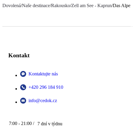
Dovolená
/
Naše destinace
/
Rakousko
/
Zell am See - Kaprun
/
Das Alpen
Kontakt
Kontaktujte nás
+420 296 184 910
info@cedok.cz
7:00 - 21:00 /
7 dní v týdnu