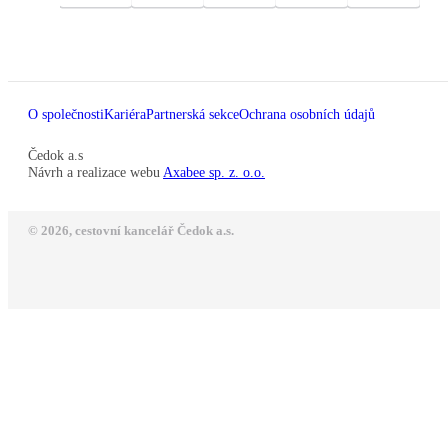
O společnosti
Kariéra
Partnerská sekce
Ochrana osobních údajů
Čedok a.s
Návrh a realizace webu
Axabee sp. z. o.o.
© 2026, cestovní kancelář Čedok a.s.