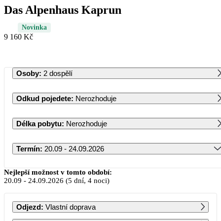
Das Alpenhaus Kaprun
Novinka
9 160 Kč
Osoby
:
2 dospělí
Odkud pojedete
:
Nerozhoduje
Délka pobytu
:
Nerozhoduje
Termín
:
20.09 - 24.09.2026
Září 2026
Nejlepší možnost v tomto období:
20.09
-
24.09.2026
(5 dní, 4 noci)
PO
ÚT
ST
ČT
PÁ
SO
NE
Odjezd
:
Vlastní doprava
1
2
3
4
5
6