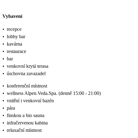
Vybavení
•
recepce
•
lobby bar
•
kavárna
•
restaurace
•
bar
•
venkovní krytá terasa
•
úschovna zavazadel
•
konferenční místnost
•
wellness Alpen.Veda.Spa. (denně 15:00 - 21:00)
•
vnitřní i venkovní bazén
•
pára
•
finskou a bio sauna
•
infračervenou kabina
•
relaxační místnost