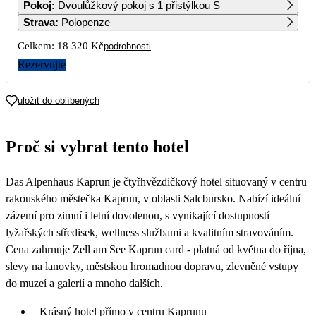
Pokoj
:
Dvoulůžkový pokoj s 1 přistýlkou S
10 650
10 650
10 640
Strava
:
Polopenze
7
8
9
10
11
12
13
Celkem:
18 320 Kč
podrobnosti
10 650
Rezervujte
14
15
16
17
18
19
20
9 160
uložit do oblíbených
21
22
23
24
25
26
27
9 180
9 180
9 180
9 180
9 180
9 180
9 160
Proč si vybrat tento hotel
28
29
30
9 180
9 180
9 180
Das Alpenhaus Kaprun je čtyřhvězdičkový hotel situovaný v centru
rakouského městečka Kaprun, v oblasti Salcbursko. Nabízí ideální
zázemí pro zimní i letní dovolenou, s vynikající dostupností
lyžařských středisek, wellness službami a kvalitním stravováním.
Cena zahrnuje Zell am See Kaprun card - platná od května do října,
slevy na lanovky, městskou hromadnou dopravu, zlevněné vstupy
do muzeí a galerií a mnoho dalších.
Krásný hotel přímo v centru Kaprunu