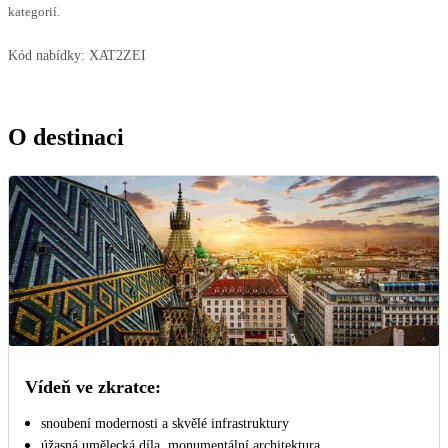
kategorií.
Kód nabídky:
XAT2ZEI
O destinaci
Vídeň ve zkratce:
snoubení modernosti a skvělé infrastruktury
úžasná umělecká díla, monumentální architektura