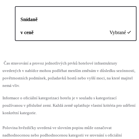
Snídaně
v ceně
Vybrané
Čas stravování a provoz jednotlivých prvků hotelové infrastruktury
uvedených v nabídce mohou podléhat menším změnám v důsledku sezónnosti,
povětrnostních podmínek, požadavků hostů nebo vyšší moci, na které majitel
nemá vliv.
Informace o oficiální kategorizaci hotelu je v souladu s kategorizací
používanou v příslušné zemi. Každá země uplatňuje vlastní kritéria pro udělení
konkrétní kategorie.
Polovina hvězdičky uvedená ve slovním popisu může označovat
nadhodnocenou nebo podhodnocenou kategorii ve srovnání s oficiální