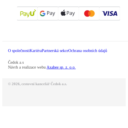
O společnosti
Kariéra
Partnerská sekce
Ochrana osobních údajů
Čedok a.s
Návrh a realizace webu
Axabee sp. z. o.o.
© 2026, cestovní kancelář Čedok a.s.