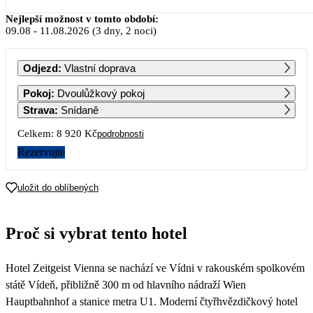
Srpen 2026
Nejlepší možnost v tomto období:
09.08
-
11.08.2026
(3 dny, 2 noci)
PO
ÚT
ST
ČT
PÁ
SO
NE
Odjezd
:
Vlastní doprava
1
2
Pokoj
:
Dvoulůžkový pokoj
Strava
:
Snídaně
3
4
5
6
7
8
9
Celkem:
8 920 Kč
podrobnosti
4 460
Rezervujte
10
11
12
13
14
15
16
4 460
4 460
4 460
4 460
4 460
uložit do oblíbených
17
18
19
20
21
22
23
4 460
4 460
4 460
4 460
4 460
4 460
4 460
Proč si vybrat tento hotel
24
25
26
27
28
29
30
4 460
4 460
4 460
4 460
4 460
Hotel Zeitgeist Vienna se nachází ve Vídni v rakouském spolkovém
31
4 460
státě Vídeň, přibližně 300 m od hlavního nádraží Wien
Hauptbahnhof a stanice metra U1. Moderní čtyřhvězdičkový hotel