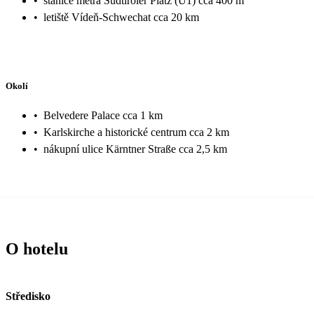
•
stanice metra Südtiroler Platz (U1) cca 400 m
•
letiště Vídeň-Schwechat cca 20 km
Okolí
•
Belvedere Palace cca 1 km
•
Karlskirche a historické centrum cca 2 km
•
nákupní ulice Kärntner Straße cca 2,5 km
O hotelu
Středisko