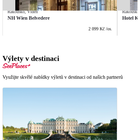
Rakousko
,
Vídeň
Rakousko
NH Wien Belvedere
Hotel K
2 099 Kč
/os.
Výlety v destinaci
Využijte skvělé nabídky výletů v destinaci od našich partnerů