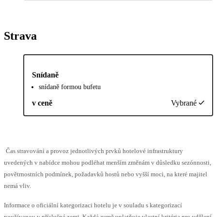
Strava
Snídaně
snídaně formou bufetu
v ceně
Vybrané
Čas stravování a provoz jednotlivých prvků hotelové infrastruktury
uvedených v nabídce mohou podléhat menším změnám v důsledku sezónnosti,
povětrnostních podmínek, požadavků hostů nebo vyšší moci, na které majitel
nemá vliv.
Informace o oficiální kategorizaci hotelu je v souladu s kategorizací
používanou v příslušné zemi. Každá země uplatňuje vlastní kritéria pro udělení