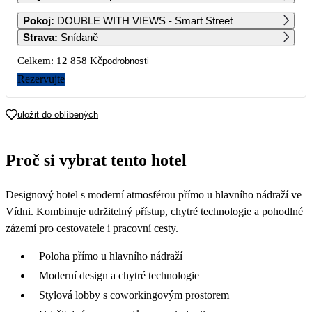
1
2
3
4
5
6
7
Pokoj
:
DOUBLE WITH VIEWS - Smart Street
6 549
6 549
6 549
6 759
6 909
6 579
6 429
Strava
:
Snídaně
8
9
10
11
12
13
14
Celkem:
12 858 Kč
podrobnosti
6 549
6 549
6 549
6 789
6 939
6 579
6 429
Rezervujte
15
16
17
18
19
20
21
6 549
6 549
6 549
6 759
6 939
6 609
6 429
uložit do oblíbených
22
23
24
25
26
27
28
6 549
6 549
6 549
6 789
6 969
6 609
6 729
Proč si vybrat tento hotel
Designový hotel s moderní atmosférou přímo u hlavního nádraží ve
Vídni. Kombinuje udržitelný přístup, chytré technologie a pohodlné
zázemí pro cestovatele i pracovní cesty.
Poloha přímo u hlavního nádraží
Moderní design a chytré technologie
Stylová lobby s coworkingovým prostorem