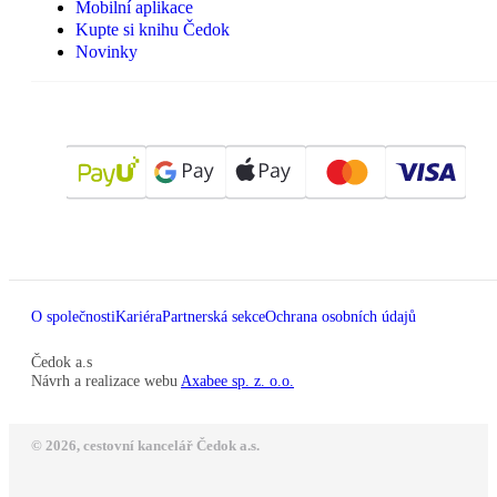
Mobilní aplikace
Kupte si knihu Čedok
Novinky
O společnosti
Kariéra
Partnerská sekce
Ochrana osobních údajů
Čedok a.s
Návrh a realizace webu
Axabee sp. z. o.o.
© 2026, cestovní kancelář Čedok a.s.