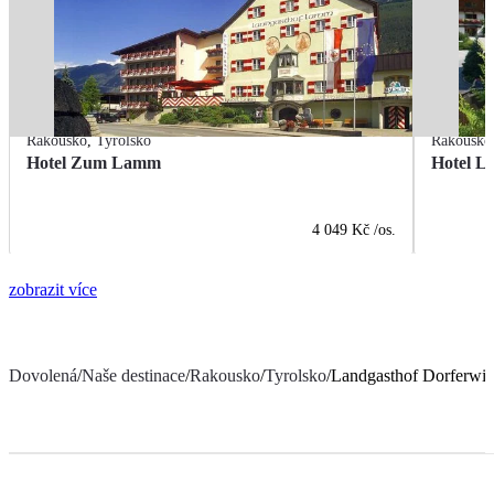
Rakousko
,
Tyrolsko
Rakousko
Hotel Zum Lamm
Hotel L
4 049 Kč
/os.
zobrazit více
Dovolená
/
Naše destinace
/
Rakousko
/
Tyrolsko
/
Landgasthof Dorferwir