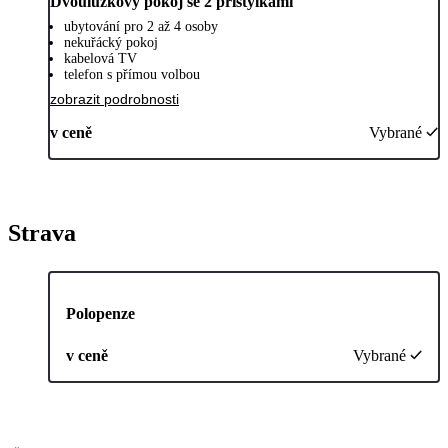
Dvoulůžkový pokoj se 2 přistýlkami
ubytování pro 2 až 4 osoby
nekuřácký pokoj
kabelová TV
telefon s přímou volbou
zobrazit podrobnosti
v ceně
Vybrané
Strava
Polopenze
v ceně
Vybrané