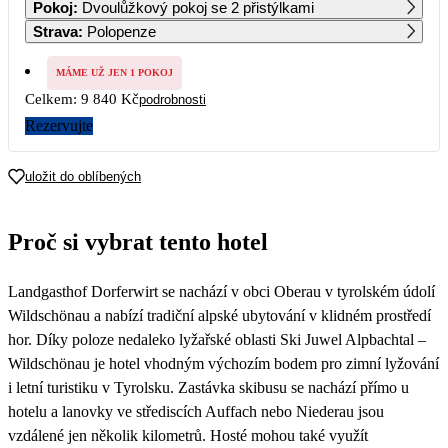
Pokoj
:
Dvoulůžkový pokoj se 2 přistýlkami
Strava
:
Polopenze
4
5
6
7
8
9
10
8 510
4 920
4 920
MÁME UŽ JEN 1 POKOJ
Celkem:
9 840 Kč
podrobnosti
11
12
13
14
15
16
17
4 920
4 920
4 920
4 920
4 920
4 920
4 920
Rezervujte
18
19
20
21
22
23
24
4 920
4 920
4 920
4 920
4 920
uložit do oblíbených
25
26
27
28
29
30
31
5 370
Proč si vybrat tento hotel
Landgasthof Dorferwirt se nachází v obci Oberau v tyrolském údolí
Wildschönau a nabízí tradiční alpské ubytování v klidném prostředí
hor. Díky poloze nedaleko lyžařské oblasti Ski Juwel Alpbachtal –
Wildschönau je hotel vhodným výchozím bodem pro zimní lyžování
i letní turistiku v Tyrolsku. Zastávka skibusu se nachází přímo u
hotelu a lanovky ve střediscích Auffach nebo Niederau jsou
vzdálené jen několik kilometrů. Hosté mohou také využít