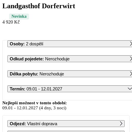
Landgasthof Dorferwirt
Novinka
4 920 Kč
Osoby
:
2 dospělí
Odkud pojedete
:
Nerozhoduje
Délka pobytu
:
Nerozhoduje
Termín
:
09.01 - 12.01.2027
Leden 2027
Nejlepší možnost v tomto období:
09.01
-
12.01.2027
(4 dny, 3 noci)
PO
ÚT
ST
ČT
PÁ
SO
NE
Odjezd
:
Vlastní doprava
1
2
3