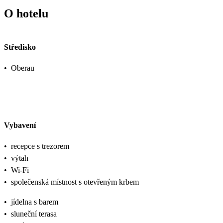
O hotelu
Středisko
•
Oberau
Vybavení
•
recepce s trezorem
•
výtah
•
Wi-Fi
•
společenská místnost s otevřeným krbem
•
jídelna s barem
•
sluneční terasa