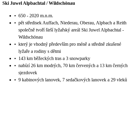
Ski Juwel Alpbachtal / Wildschönau
•
650 - 2020 m.n.m.
•
pět středisek Auffach, Niederau, Oberau, Alpbach a Reith
společně tvoří širší lyžařský areál Ski Juwel Alpbachtal -
Wildschönau
•
který je vhodný především pro méně a středně zkušené
lyžaře a rodiny s dětmi
•
143 km běžeckých tras a 3 snowparky
•
nabízí 26 km modrých, 70 km červených a 13 km černých
sjezdovek
•
9 kabinových lanovek, 7 sedačkových lanovek a 29 vleků