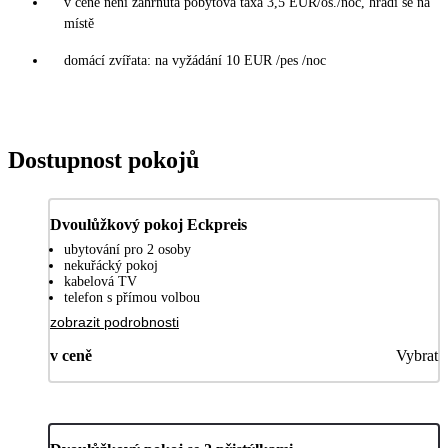
v ceně není zahrnuta pobytová taxa 3,5 EUR/os./noc, hradí se na
místě
domácí zvířata: na vyžádání 10 EUR /pes /noc
Dostupnost pokojů
Dvoulůžkový pokoj Eckpreis
ubytování pro 2 osoby
nekuřácký pokoj
kabelová TV
telefon s přímou volbou
zobrazit podrobnosti
v ceně
Vybrat