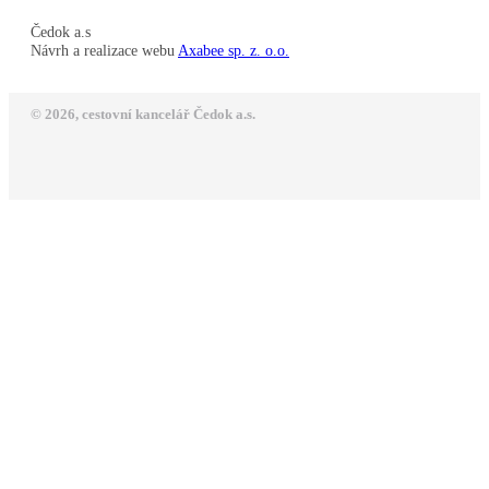
Čedok a.s
Návrh a realizace webu
Axabee sp. z. o.o.
© 2026, cestovní kancelář Čedok a.s.