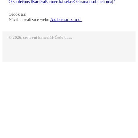
O společnosti
Kariéra
Partnerská sekce
Ochrana osobních údajů
Čedok a.s
Návrh a realizace webu
Axabee sp. z. o.o.
© 2026, cestovní kancelář Čedok a.s.