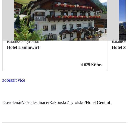
Rakousko
,
Tyrolsko
Rakousko
Hotel Lammwirt
Hotel 
4 629 Kč
/os.
zobrazit více
Dovolená
/
Naše destinace
/
Rakousko
/
Tyrolsko
/
Hotel Central