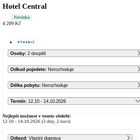
Hotel Central
Novinka
4 209 Kč
Osoby
:
2 dospělí
Odkud pojedete
:
Nerozhoduje
Délka pobytu
:
Nerozhoduje
Termín
:
12.10 - 14.10.2026
Říjen 2026
Nejlepší možnost v tomto období:
12.10
-
14.10.2026
(3 dny, 2 noci)
PO
ÚT
ST
ČT
PÁ
SO
NE
Odjezd
:
Vlastní doprava