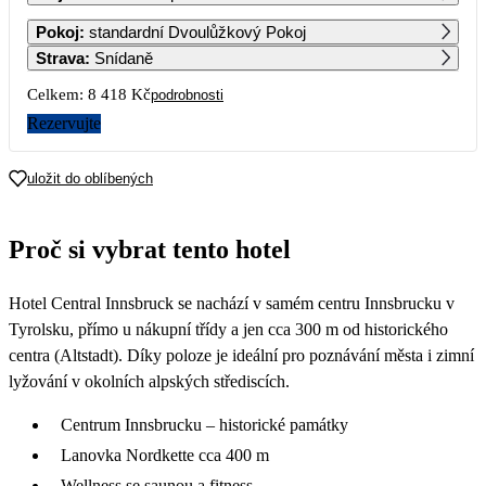
1
2
3
4
Pokoj
:
standardní Dvoulůžkový Pokoj
4 889
4 889
4 889
4 889
Strava
:
Snídaně
5
6
7
8
9
10
11
Celkem:
8 418 Kč
podrobnosti
4 889
4 889
4 889
4 889
4 889
4 889
4 549
Rezervujte
12
13
14
15
16
17
18
4 209
4 209
4 209
4 209
4 209
4 209
4 209
uložit do oblíbených
19
20
21
22
23
24
25
4 209
4 209
4 209
4 209
4 209
4 209
4 209
Proč si vybrat tento hotel
26
27
28
29
30
31
4 209
4 209
4 209
4 209
Hotel Central Innsbruck se nachází v samém centru Innsbrucku v
Tyrolsku, přímo u nákupní třídy a jen cca 300 m od historického
centra (Altstadt). Díky poloze je ideální pro poznávání města i zimní
lyžování v okolních alpských střediscích.
Centrum Innsbrucku – historické památky
Lanovka Nordkette cca 400 m
Wellness se saunou a fitness