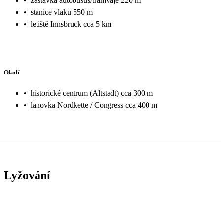
•
zastávka autobusus/tramvaje 220 m
•
stanice vlaku 550 m
•
letiště Innsbruck cca 5 km
Okolí
•
historické centrum (Altstadt) cca 300 m
•
lanovka Nordkette / Congress cca 400 m
Lyžování