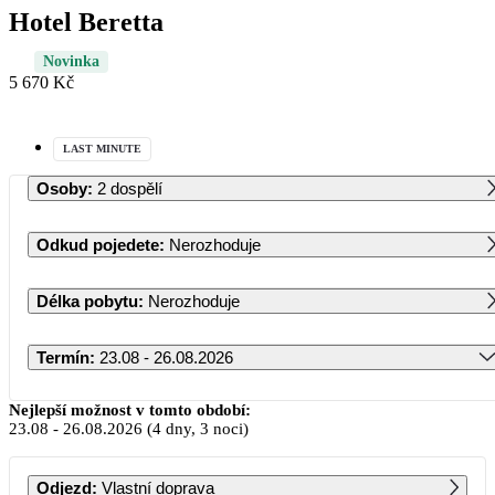
Hotel Beretta
Novinka
5 670 Kč
LAST MINUTE
Osoby
:
2 dospělí
Odkud pojedete
:
Nerozhoduje
Délka pobytu
:
Nerozhoduje
Termín
:
23.08 - 26.08.2026
Srpen 2026
Nejlepší možnost v tomto období:
23.08
-
26.08.2026
(4 dny, 3 noci)
PO
ÚT
ST
ČT
PÁ
SO
NE
Odjezd
:
Vlastní doprava