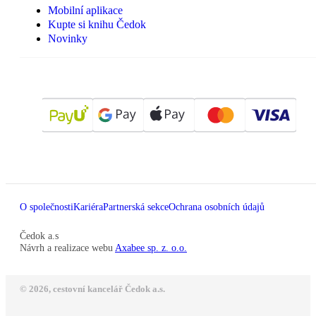
Mobilní aplikace
Kupte si knihu Čedok
Novinky
O společnosti
Kariéra
Partnerská sekce
Ochrana osobních údajů
Čedok a.s
Návrh a realizace webu
Axabee sp. z. o.o.
© 2026, cestovní kancelář Čedok a.s.