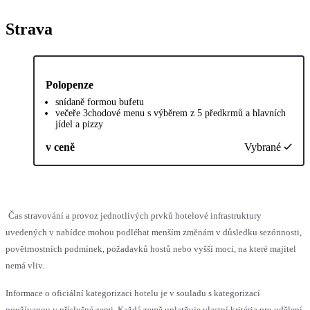
Strava
Polopenze
snídaně formou bufetu
večeře 3chodové menu s výběrem z 5 předkrmů a hlavních
jídel a pizzy
v ceně
Vybrané
Čas stravování a provoz jednotlivých prvků hotelové infrastruktury
uvedených v nabídce mohou podléhat menším změnám v důsledku sezónnosti,
povětrnostních podmínek, požadavků hostů nebo vyšší moci, na které majitel
nemá vliv.
Informace o oficiální kategorizaci hotelu je v souladu s kategorizací
používanou v příslušné zemi. Každá země uplatňuje vlastní kritéria pro udělení