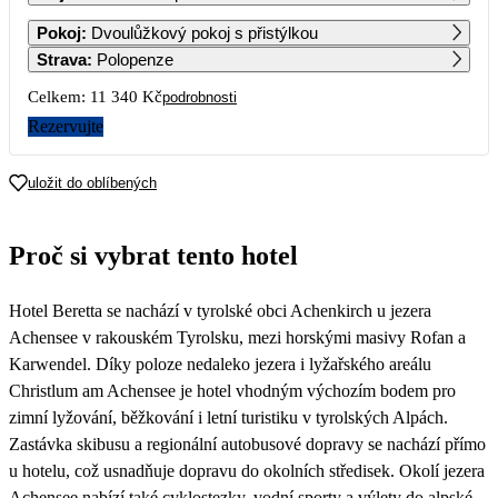
1
2
Pokoj
:
Dvoulůžkový pokoj s přistýlkou
Strava
:
Polopenze
3
4
5
6
7
8
9
Celkem:
11 340 Kč
podrobnosti
Rezervujte
10
11
12
13
14
15
16
uložit do oblíbených
17
18
19
20
21
22
23
5 670
Proč si vybrat tento hotel
24
25
26
27
28
29
30
5 670
5 670
5 670
Hotel Beretta se nachází v tyrolské obci Achenkirch u jezera
31
5 670
Achensee v rakouském Tyrolsku, mezi horskými masivy Rofan a
Karwendel. Díky poloze nedaleko jezera i lyžařského areálu
Christlum am Achensee je hotel vhodným výchozím bodem pro
zimní lyžování, běžkování i letní turistiku v tyrolských Alpách.
Zastávka skibusu a regionální autobusové dopravy se nachází přímo
u hotelu, což usnadňuje dopravu do okolních středisek. Okolí jezera
Achensee nabízí také cyklostezky, vodní sporty a výlety do alpské