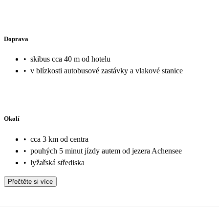
Doprava
•
skibus cca 40 m od hotelu
•
v blízkosti autobusové zastávky a vlakové stanice
Okolí
•
cca 3 km od centra
•
pouhých 5 minut jízdy autem od jezera Achensee
•
lyžařská střediska
Přečtěte si více