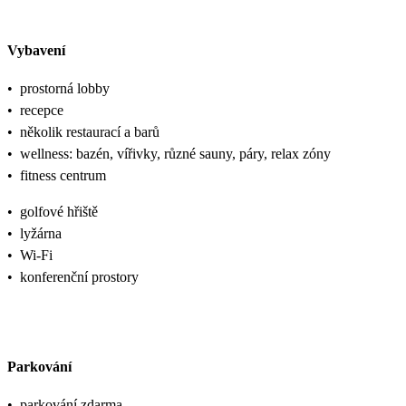
Vybavení
•
prostorná lobby
•
recepce
•
několik restaurací a barů
•
wellness: bazén, vířivky, různé sauny, páry, relax zóny
•
fitness centrum
•
golfové hřiště
•
lyžárna
•
Wi-Fi
•
konferenční prostory
Parkování
•
parkování zdarma