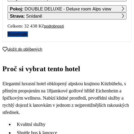
1
2
Pokoj
:
DOUBLE DELUXE - Deluxe room Alps view
Strava
:
Snídaně
3
4
5
6
7
8
9
Celkem:
32 438 Kč
podrobnosti
Rezervujte
10
11
12
13
14
15
16
16 219
16 609
16 609
16 279
14 319
uložit do oblíbených
17
18
19
20
21
22
23
12 959
12 959
13 229
16 049
16 389
13 439
12 699
Proč si vybrat tento hotel
24
25
26
27
28
29
30
12 699
12 699
12 699
12 689
12 669
12 669
12 669
Elegantní luxusní hotel obklopený alpskou krajinou Kitzbühelu, s
31
12 159
přímým propojením na 18jamkové golfové hřiště Eichenheim a
špičkovým wellness. Nabízí klidné prostředí, prvotřídní služby a
rychlý dojezd k lanovkám v jednom z nejprestižnějších rakouských
středisek.
Kvalitní služby
Shuttle bus k lanovce