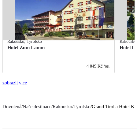
Rakousko
,
Tyrolsko
Rakousko
Hotel Zum Lamm
Hotel L
4 049 Kč
/os.
zobrazit více
Dovolená
/
Naše destinace
/
Rakousko
/
Tyrolsko
/
Grand Tirolia Hotel Ki