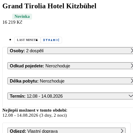
Grand Tirolia Hotel Kitzbühel
Novinka
16 219 Kč
LAST MINUTE
Osoby
:
2 dospělí
Odkud pojedete
:
Nerozhoduje
Délka pobytu
:
Nerozhoduje
Termín
:
12.08 - 14.08.2026
Srpen 2026
Nejlepší možnost v tomto období:
12.08
-
14.08.2026
(3 dny, 2 noci)
PO
ÚT
ST
ČT
PÁ
SO
NE
Odjezd
:
Vlastní doprava