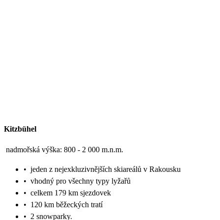
Kitzbühel
nadmořská výška: 800 - 2 000 m.n.m.
•
jeden z nejexkluzivnějších skiareálů v Rakousku
•
vhodný pro všechny typy lyžařů
•
celkem 179 km sjezdovek
•
120 km běžeckých tratí
•
2 snowparky.