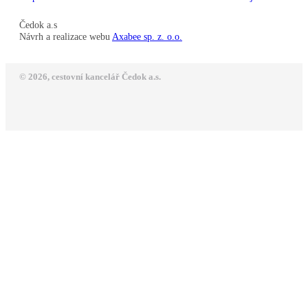
Čedok a.s
Návrh a realizace webu
Axabee sp. z. o.o.
© 2026, cestovní kancelář Čedok a.s.