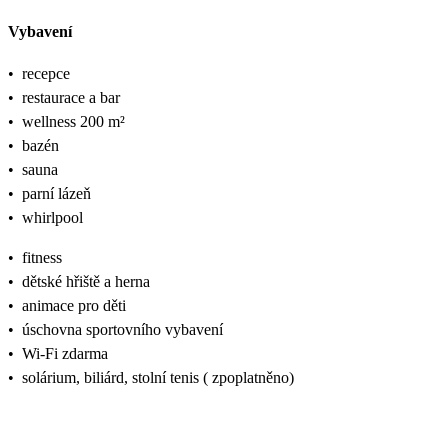
Vybavení
•
recepce
•
restaurace a bar
•
wellness 200 m²
•
bazén
•
sauna
•
parní lázeň
•
whirlpool
•
fitness
•
dětské hřiště a herna
•
animace pro děti
•
úschovna sportovního vybavení
•
Wi‑Fi zdarma
•
solárium, biliárd, stolní tenis ( zpoplatněno)