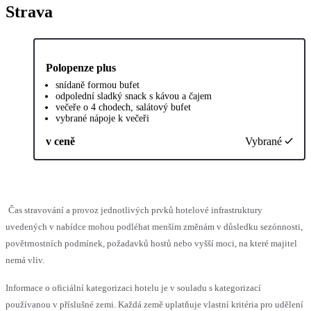
Strava
Polopenze plus
snídaně formou bufet
odpolední sladký snack s kávou a čajem
večeře o 4 chodech, salátový bufet
vybrané nápoje k večeři
v ceně
Vybrané
Čas stravování a provoz jednotlivých prvků hotelové infrastruktury
uvedených v nabídce mohou podléhat menším změnám v důsledku sezónnosti,
povětrnostních podmínek, požadavků hostů nebo vyšší moci, na které majitel
nemá vliv.
Informace o oficiální kategorizaci hotelu je v souladu s kategorizací
používanou v příslušné zemi. Každá země uplatňuje vlastní kritéria pro udělení