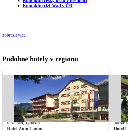
Kontaktní český úřad v destinaci
Kontaktní cizí úřad v ČR
zobrazit více
Podobné hotely v regionu
Rakousko
,
Tyrolsko
Rakousko
Hotel Zum Lamm
Hotel L