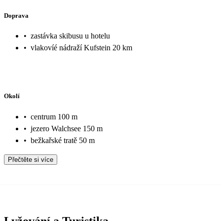
Doprava
•
zastávka skibusu u hotelu
•
vlakovíé nádraží Kufstein 20 km
Okolí
•
centrum 100 m
•
jezero Walchsee 150 m
•
bežkařské tratě 50 m
Přečtěte si více
Lyžování a Turistika