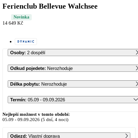
Ferienclub Bellevue Walchsee
Novinka
14 649 Kč
Osoby
:
2 dospělí
Odkud pojedete
:
Nerozhoduje
Délka pobytu
:
Nerozhoduje
Termín
:
05.09 - 09.09.2026
Září 2026
Nejlepší možnost v tomto období:
05.09
-
09.09.2026
(5 dní, 4 noci)
PO
ÚT
ST
ČT
PÁ
SO
NE
Odjezd
:
Vlastní doprava