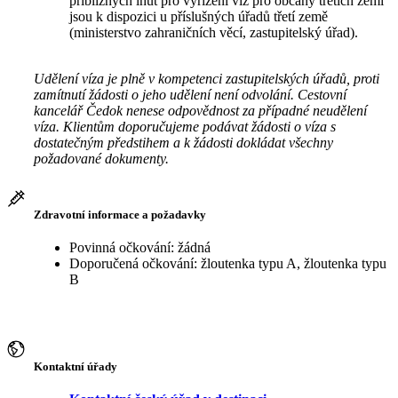
přibližných lhůt pro vyřízení víz pro občany třetích zemí
jsou k dispozici u příslušných úřadů třetí země
(ministerstvo zahraničních věcí, zastupitelský úřad).
Udělení víza je plně v kompetenci zastupitelských úřadů, proti
zamítnutí žádosti o jeho udělení není odvolání. Cestovní
kancelář Čedok nenese odpovědnost za případné neudělení
víza. Klientům doporučujeme podávat žádosti o víza s
dostatečným předstihem a k žádosti dokládat všechny
požadované dokumenty.
Zdravotní informace a požadavky
Povinná očkování: žádná
Doporučená očkování: žloutenka typu A, žloutenka typu
B
Kontaktní úřady