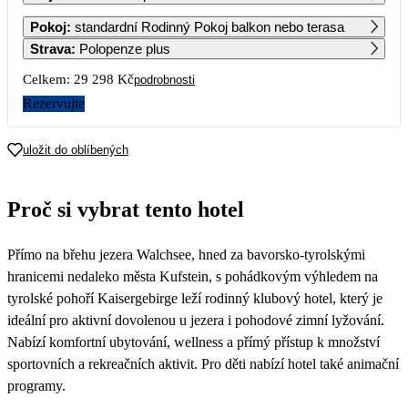
1
2
3
4
5
6
Pokoj
:
standardní Rodinný Pokoj balkon nebo terasa
27 389
14 649
14 649
Strava
:
Polopenze plus
7
8
9
10
11
12
13
Celkem:
29 298 Kč
podrobnosti
14 649
14 649
14 649
14 649
14 649
14 649
14 649
Rezervujte
14
15
16
17
18
19
20
14 649
14 649
14 649
14 649
14 649
14 649
14 649
uložit do oblíbených
21
22
23
24
25
26
27
14 649
14 649
14 649
14 649
14 649
14 649
14 649
Proč si vybrat tento hotel
28
29
30
14 649
14 649
14 649
Přímo na břehu jezera Walchsee, hned za bavorsko-tyrolskými
hranicemi nedaleko města Kufstein, s pohádkovým výhledem na
tyrolské pohoří Kaisergebirge leží rodinný klubový hotel, který je
ideální pro aktivní dovolenou u jezera i pohodové zimní lyžování.
Nabízí komfortní ubytování, wellness a přímý přístup k množství
sportovních a rekreačních aktivit. Pro děti nabízí hotel také animační
programy.