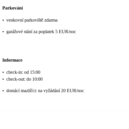
Parkování
•
venkovní parkoviště zdarma
•
garážové stání za poplatek 5 EUR/noc
Informace
•
check‑in: od 15:00
•
check‑out: do 10:00
•
domácí mazlíčci: na vyžádání 20 EUR/noc