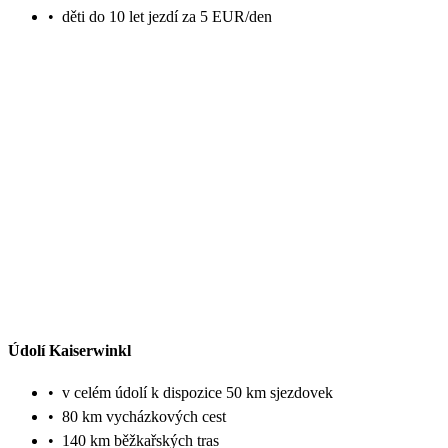
•
děti do 10 let jezdí za 5 EUR/den
Údolí Kaiserwinkl
•
v celém údolí k dispozice 50 km sjezdovek
•
80 km vycházkových cest
•
140 km běžkařských tras