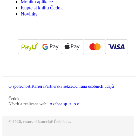
Mobilní aplikace
Kupte si knihu Čedok
Novinky
O společnosti
Kariéra
Partnerská sekce
Ochrana osobních údajů
Čedok a.s
Návrh a realizace webu
Axabee sp. z. o.o.
© 2026, cestovní kancelář Čedok a.s.