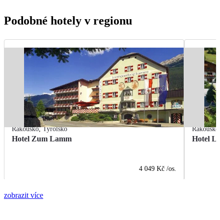
Podobné hotely v regionu
Rakousko
,
Tyrolsko
Rakousko
Hotel Zum Lamm
Hotel L
4 049 Kč
/os.
zobrazit více