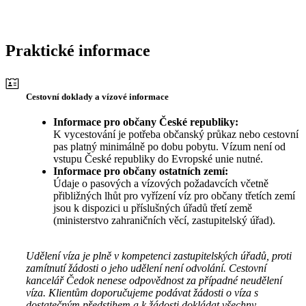
Praktické informace
Cestovní doklady a vízové informace
Informace pro občany České republiky:
K vycestování je potřeba občanský průkaz nebo cestovní
pas platný minimálně po dobu pobytu. Vízum není od
vstupu České republiky do Evropské unie nutné.
Informace pro občany ostatních zemí:
Údaje o pasových a vízových požadavcích včetně
přibližných lhůt pro vyřízení víz pro občany třetích zemí
jsou k dispozici u příslušných úřadů třetí země
(ministerstvo zahraničních věcí, zastupitelský úřad).
Udělení víza je plně v kompetenci zastupitelských úřadů, proti
zamítnutí žádosti o jeho udělení není odvolání. Cestovní
kancelář Čedok nenese odpovědnost za případné neudělení
víza. Klientům doporučujeme podávat žádosti o víza s
dostatečným předstihem a k žádosti dokládat všechny