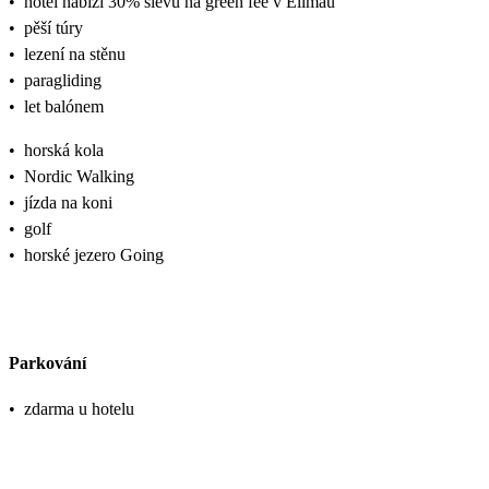
•
hotel nabízí 30% slevu na green fee v Ellmau
•
pěší túry
•
lezení na stěnu
•
paragliding
•
let balónem
•
horská kola
•
Nordic Walking
•
jízda na koni
•
golf
•
horské jezero Going
Parkování
•
zdarma u hotelu