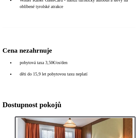
Wilder Kaiser GästeCard - nabízí turistický autobus a slevy na
oblíbené tyrolské atrakce
Cena nezahrnuje
pobytová taxa 3,50€/os/den
děti do 15,9 let pobytovou taxu neplatí
Dostupnost pokojů