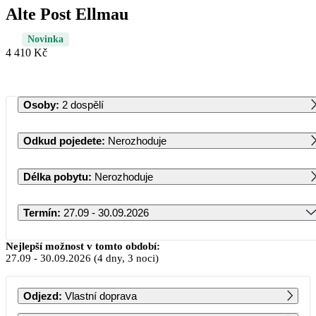
Alte Post Ellmau
Novinka
4 410 Kč
Osoby
:
2 dospělí
Odkud pojedete
:
Nerozhoduje
Délka pobytu
:
Nerozhoduje
Termín
:
27.09 - 30.09.2026
Září 2026
Nejlepší možnost v tomto období:
27.09
-
30.09.2026
(4 dny, 3 noci)
PO
ÚT
ST
ČT
PÁ
SO
NE
Odjezd
:
Vlastní doprava
1
2
3
4
5
6