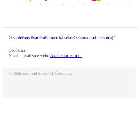
O společnosti
Kariéra
Partnerská sekce
Ochrana osobních údajů
Čedok a.s
Návrh a realizace webu
Axabee sp. z. o.o.
© 2026, cestovní kancelář Čedok a.s.