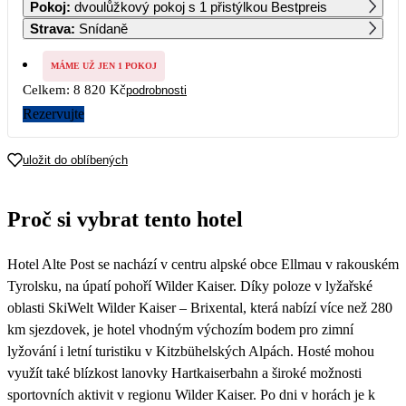
Pokoj
:
dvoulůžkový pokoj s 1 přistýlkou Bestpreis
5 670
5 670
7 340
5 450
5 490
Strava
:
Snídaně
7
8
9
10
11
12
13
5 010
MÁME UŽ JEN 1 POKOJ
Celkem:
8 820 Kč
podrobnosti
14
15
16
17
18
19
20
5 010
Rezervujte
21
22
23
24
25
26
27
5 490
5 490
6 920
5 090
4 410
uložit do oblíbených
28
29
30
5 190
Proč si vybrat tento hotel
Hotel Alte Post se nachází v centru alpské obce Ellmau v rakouském
Tyrolsku, na úpatí pohoří Wilder Kaiser. Díky poloze v lyžařské
oblasti SkiWelt Wilder Kaiser – Brixental, která nabízí více než 280
km sjezdovek, je hotel vhodným výchozím bodem pro zimní
lyžování i letní turistiku v Kitzbühelských Alpách. Hosté mohou
využít také blízkost lanovky Hartkaiserbahn a široké možnosti
sportovních aktivit v regionu Wilder Kaiser. Po dni v horách je k