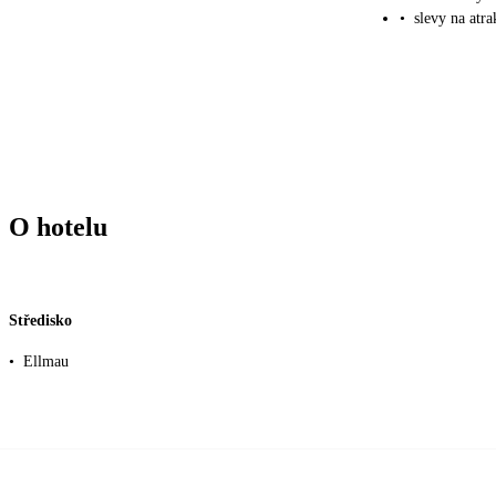
•
slevy na atra
O hotelu
Středisko
•
Ellmau