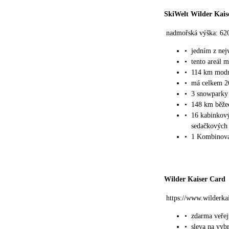
SkiWelt Wilder Kais
nadmořská výška: 62
•
jedním z nej
•
tento areál 
•
114 km modr
•
má celkem 26
•
3 snowparky
•
148 km běžec
•
16 kabinkový
sedačkových 
•
1 Kombinova
Wilder Kaiser Card
https://www.wilderkai
•
zdarma veřej
•
sleva na vyb