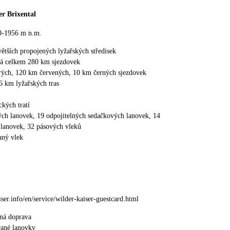
er Brixental
0-1956 m n.m.
větších propojených lyžařských středisek
má celkem 280 km sjezdovek
ých, 120 km červených, 10 km černých sjezdovek
 km lyžařských tras
kých tratí
ch lanovek, 19 odpojitelných sedačkových lanovek, 14
lanovek, 32 pásových vleků
ný vlek
ser.info/en/service/wilder-kaiser-guestcard.html
ná doprava
rané lanovky