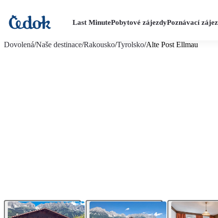
Last Minute
Pobytové zájezdy
Poznávací záje
více fotografií (12)
Dovolená
/
Naše destinace
/
Rakousko
/
Tyrolsko
/
Alte Post Ellmau