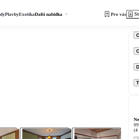
zdy
Plavby
Exotika
Další nabídka
Pro vás
St
O
D
T
Ne
09
(4