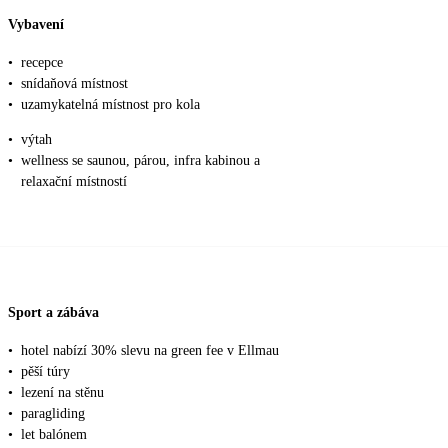
Vybavení
•
recepce
•
snídaňová místnost
•
uzamykatelná místnost pro kola
•
výtah
•
wellness se saunou, párou, infra kabinou a
relaxační místností
Sport a zábáva
•
hotel nabízí 30% slevu na green fee v Ellmau
•
pěší túry
•
lezení na stěnu
•
paragliding
•
let balónem