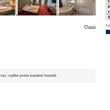
O
P
p
S
Ce
uložit
Re
rvaci, vyplňte prosím kontaktní formulář.