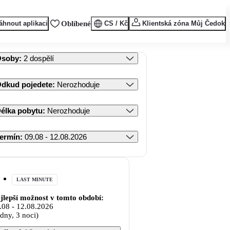
áhnout aplikaci
Oblíbené
CS / Kč
Klientská zóna Můj Čedok
Osoby
:
2 dospělí
dkud pojedete
:
Nerozhoduje
élka pobytu
:
Nerozhoduje
ermín
:
09.08 - 12.08.2026
LAST MINUTE
jlepší možnost v tomto období:
.08
-
12.08.2026
 dny, 3 noci)