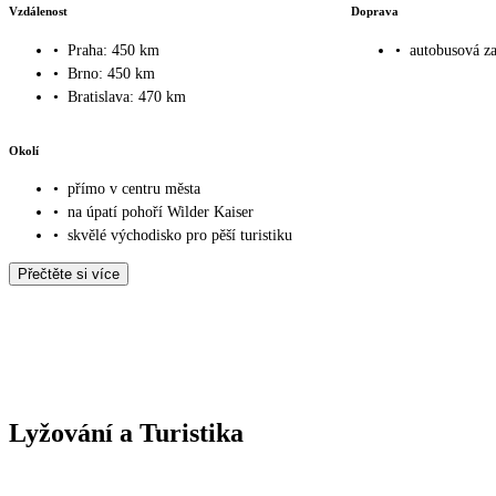
Vzdálenost
Doprava
•
Praha: 450 km
•
autobusová z
•
Brno: 450 km
•
Bratislava: 470 km
Okolí
•
přímo v centru města
•
na úpatí pohoří Wilder Kaiser
•
skvělé východisko pro pěší turistiku
Přečtěte si více
Lyžování a Turistika