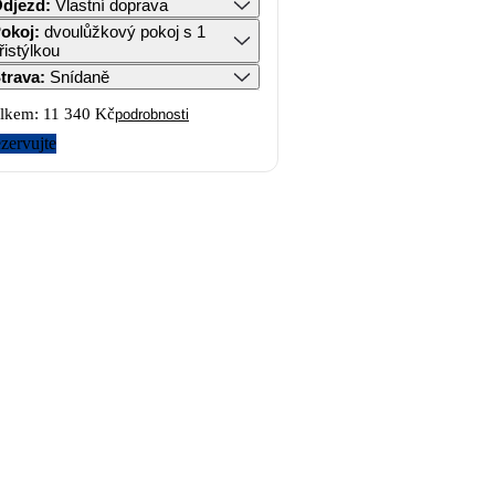
djezd
:
Vlastní doprava
okoj
:
dvoulůžkový pokoj s 1
řistýlkou
trava
:
Snídaně
lkem:
11 340 Kč
podrobnosti
zervujte