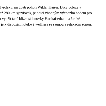
Tyrolsku, na úpatí pohoří Wilder Kaiser. Díky poloze v
ce než 280 km sjezdovek, je hotel vhodným výchozím bodem pro
u využít také blízkost lanovky Hartkaiserbahn a široké
 je k dispozici hotelové wellness se saunou a relaxační zónou.