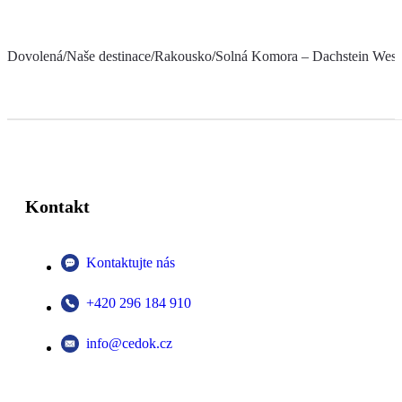
Dovolená
/
Naše destinace
/
Rakousko
/
Solná Komora – Dachstein West
Kontakt
Kontaktujte nás
+420 296 184 910
info@cedok.cz