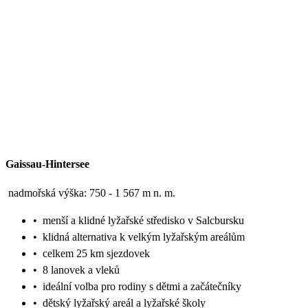
Gaissau-Hintersee
nadmořská výška: 750 - 1 567 m n. m.
•
menší a klidné lyžařské středisko v Salcbursku
•
klidná alternativa k velkým lyžařským areálům
•
celkem 25 km sjezdovek
•
8 lanovek a vleků
•
ideální volba pro rodiny s dětmi a začátečníky
•
dětský lyžařský areál a lyžařské školy