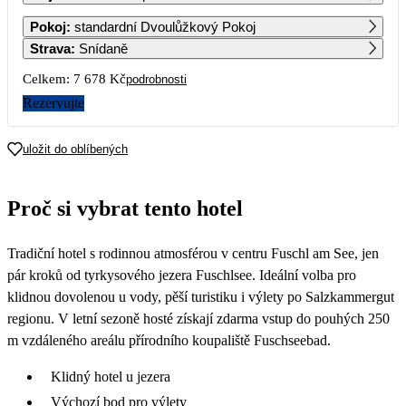
1
2
3
4
5
6
Pokoj
:
standardní Dvoulůžkový Pokoj
6 679
6 679
6 679
6 369
6 069
3 839
Strava
:
Snídaně
7
8
9
10
11
12
13
Celkem:
7 678 Kč
podrobnosti
3 839
3 839
3 839
3 839
3 839
3 839
3 839
Rezervujte
14
15
16
17
18
19
20
3 839
3 839
3 839
3 839
3 839
3 839
3 839
uložit do oblíbených
21
22
23
24
25
26
27
3 839
3 839
3 839
3 839
3 839
3 839
3 839
Proč si vybrat tento hotel
28
29
30
3 839
3 839
3 839
Tradiční hotel s rodinnou atmosférou v centru Fuschl am See, jen
pár kroků od tyrkysového jezera Fuschlsee. Ideální volba pro
klidnou dovolenou u vody, pěší turistiku i výlety po Salzkammergut
regionu. V letní sezoně hosté získají zdarma vstup do pouhých 250
m vzdáleného areálu přírodního koupaliště Fuschseebad.
Klidný hotel u jezera
Výchozí bod pro výlety