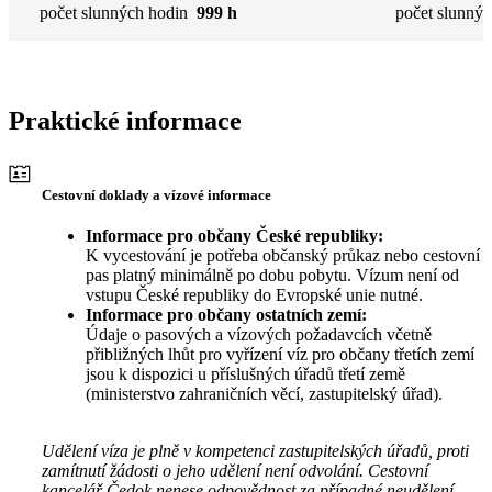
počet slunných hodin
999 h
počet slunnýc
Praktické informace
Cestovní doklady a vízové informace
Informace pro občany České republiky:
K vycestování je potřeba občanský průkaz nebo cestovní
pas platný minimálně po dobu pobytu. Vízum není od
vstupu České republiky do Evropské unie nutné.
Informace pro občany ostatních zemí:
Údaje o pasových a vízových požadavcích včetně
přibližných lhůt pro vyřízení víz pro občany třetích zemí
jsou k dispozici u příslušných úřadů třetí země
(ministerstvo zahraničních věcí, zastupitelský úřad).
Udělení víza je plně v kompetenci zastupitelských úřadů, proti
zamítnutí žádosti o jeho udělení není odvolání. Cestovní
kancelář Čedok nenese odpovědnost za případné neudělení