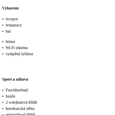
Vybavení
•
recepce
•
restaurace
•
bar
•
terasa
•
Wi-Fi zdarma
•
vytápěná lyžárna
Sport a zábava
•
Fuschlseebad:
•
bazén
•
2 volejbalová hřiště
•
horolezecká stěna
•
minigolfové hřiště