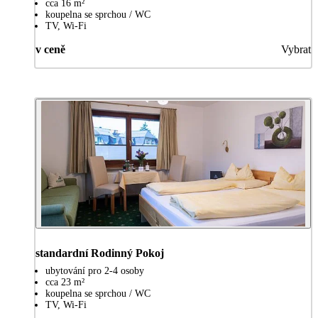
cca 16 m²
koupelna se sprchou / WC
TV, Wi-Fi
v ceně
Vybrat
standardní Rodinný Pokoj
ubytování pro 2-4 osoby
cca 23 m²
koupelna se sprchou / WC
TV, Wi-Fi