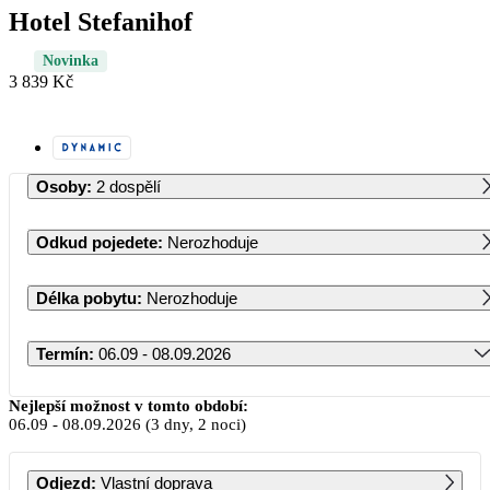
Hotel Stefanihof
Novinka
3 839 Kč
Osoby
:
2 dospělí
Odkud pojedete
:
Nerozhoduje
Délka pobytu
:
Nerozhoduje
Termín
:
06.09 - 08.09.2026
Září 2026
Nejlepší možnost v tomto období:
06.09
-
08.09.2026
(3 dny, 2 noci)
PO
ÚT
ST
ČT
PÁ
SO
NE
Odjezd
:
Vlastní doprava