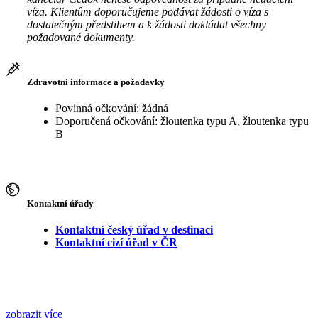
víza. Klientům doporučujeme podávat žádosti o víza s
dostatečným předstihem a k žádosti dokládat všechny
požadované dokumenty.
Zdravotní informace a požadavky
Povinná očkování: žádná
Doporučená očkování: žloutenka typu A, žloutenka typu
B
Kontaktní úřady
Kontaktní český úřad v destinaci
Kontaktní cizí úřad v ČR
zobrazit více