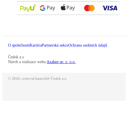
O společnosti
Kariéra
Partnerská sekce
Ochrana osobních údajů
Čedok a.s
Návrh a realizace webu
Axabee sp. z. o.o.
© 2026, cestovní kancelář Čedok a.s.