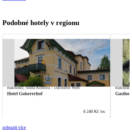
Podobné hotely v regionu
Rakousko
,
Solná Komora – Dachstein West
Rakousko
Hotel Goisererhof
Gasthof
6 240 Kč
/os.
zobrazit více