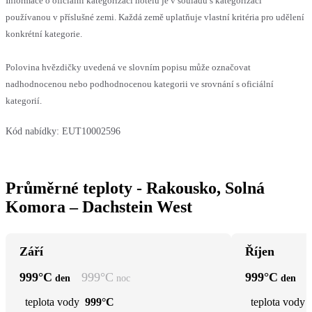
Informace o oficiální kategorizaci hotelu je v souladu s kategorizací
používanou v příslušné zemi. Každá země uplatňuje vlastní kritéria pro udělení
konkrétní kategorie.
Polovina hvězdičky uvedená ve slovním popisu může označovat
nadhodnocenou nebo podhodnocenou kategorii ve srovnání s oficiální
kategorií.
Kód nabídky:
EUT10002596
Průměrné teploty - Rakousko, Solná
Komora – Dachstein West
Září
Říjen
999
°C
999
°C
999
°C
den
noc
den
teplota vody
999°C
teplota vody