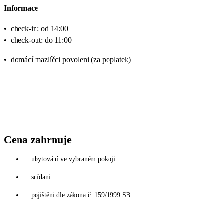
Informace
•
check-in: od 14:00
•
check-out: do 11:00
•
domácí mazlíčci povoleni (za poplatek)
Cena zahrnuje
ubytování ve vybraném pokoji
snídani
pojištění dle zákona č. 159/1999 SB