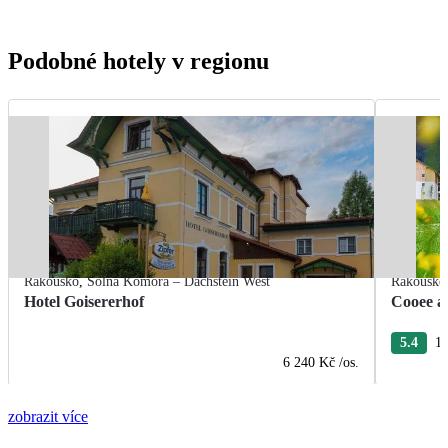
Podobné hotely v regionu
Rakousko
,
Solná Komora – Dachstein West
Rakousko
Hotel Goisererhof
Cooee a
5.4
12
6 240 Kč
/os.
zobrazit více