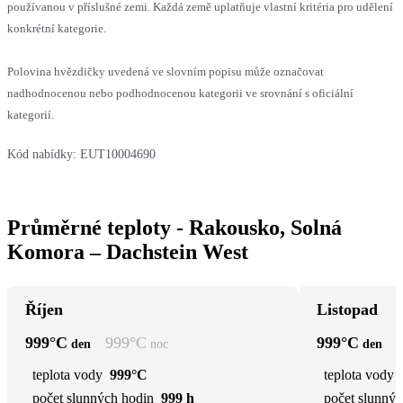
používanou v příslušné zemi. Každá země uplatňuje vlastní kritéria pro udělení
konkrétní kategorie.
Polovina hvězdičky uvedená ve slovním popisu může označovat
nadhodnocenou nebo podhodnocenou kategorii ve srovnání s oficiální
kategorií.
Kód nabídky:
EUT10004690
Průměrné teploty - Rakousko, Solná
Komora – Dachstein West
Říjen
Listopad
999
°C
999
°C
999
°C
den
noc
den
teplota vody
999°C
teplota vody
počet slunných hodin
999 h
počet slunnýc