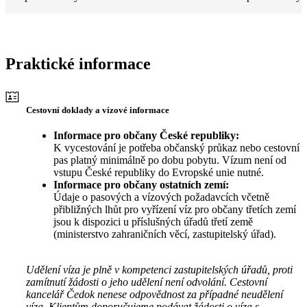
Praktické informace
Cestovní doklady a vízové informace
Informace pro občany České republiky:
K vycestování je potřeba občanský průkaz nebo cestovní
pas platný minimálně po dobu pobytu. Vízum není od
vstupu České republiky do Evropské unie nutné.
Informace pro občany ostatních zemí:
Údaje o pasových a vízových požadavcích včetně
přibližných lhůt pro vyřízení víz pro občany třetích zemí
jsou k dispozici u příslušných úřadů třetí země
(ministerstvo zahraničních věcí, zastupitelský úřad).
Udělení víza je plně v kompetenci zastupitelských úřadů, proti
zamítnutí žádosti o jeho udělení není odvolání. Cestovní
kancelář Čedok nenese odpovědnost za případné neudělení
víza. Klientům doporučujeme podávat žádosti o víza s