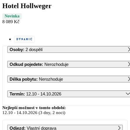
Hotel Hollweger
Novinka
8 089 Kč
Osoby
:
2 dospělí
Odkud pojedete
:
Nerozhoduje
Délka pobytu
:
Nerozhoduje
Termín
:
12.10 - 14.10.2026
Říjen 2026
Nejlepší možnost v tomto období:
12.10
-
14.10.2026
(3 dny, 2 noci)
PO
ÚT
ST
ČT
PÁ
SO
NE
Odjezd
:
Vlastní doprava