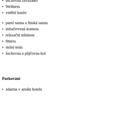
•
úschovna zavazadel
•
Wellness
•
vnitřní bazén
•
parní sauna a finská sauna
•
infračervená komora
•
relaxační místnost
•
fitness
•
stolní tenis
•
úschovna a půjčovna kol
Parkování
•
zdarma v areálu hotelu