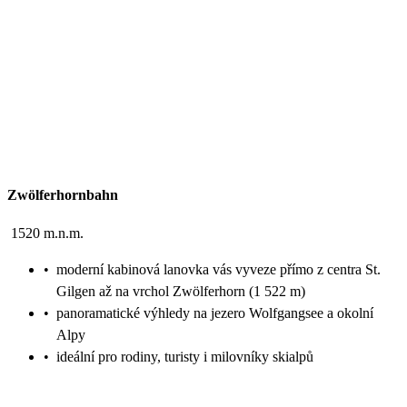
Zwölferhornbahn
1520 m.n.m.
•
moderní kabinová lanovka vás vyveze přímo z centra St.
Gilgen až na vrchol Zwölferhorn (1 522 m)
•
panoramatické výhledy na jezero Wolfgangsee a okolní
Alpy
•
ideální pro rodiny, turisty i milovníky skialpů