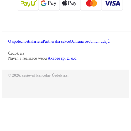
O společnosti
Kariéra
Partnerská sekce
Ochrana osobních údajů
Čedok a.s
Návrh a realizace webu
Axabee sp. z. o.o.
© 2026, cestovní kancelář Čedok a.s.