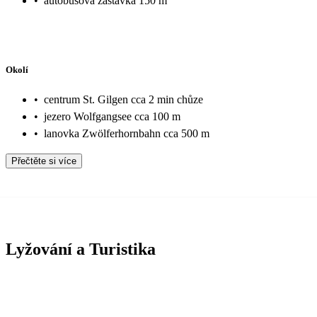
•
autobusová zastávka 150 m
Okolí
•
centrum St. Gilgen cca 2 min chůze
•
jezero Wolfgangsee cca 100 m
•
lanovka Zwölferhornbahn cca 500 m
Přečtěte si více
Lyžování a Turistika