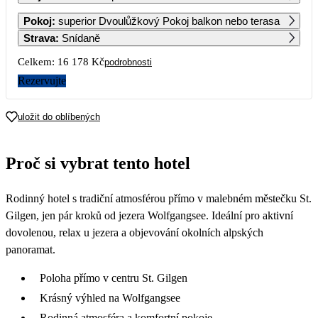
1
2
3
4
Pokoj
:
superior Dvoulůžkový Pokoj balkon nebo terasa
8 429
8 429
8 429
8 429
Strava
:
Snídaně
5
6
7
8
9
10
11
Celkem:
16 178 Kč
podrobnosti
8 429
8 429
8 429
8 429
8 429
8 429
8 259
Rezervujte
12
13
14
15
16
17
18
8 089
8 089
8 089
8 089
8 089
8 089
8 089
uložit do oblíbených
19
20
21
22
23
24
25
8 089
8 089
8 089
8 089
8 089
8 089
8 089
Proč si vybrat tento hotel
26
27
28
29
30
31
8 089
8 089
8 089
8 089
8 089
8 089
Rodinný hotel s tradiční atmosférou přímo v malebném městečku St.
Gilgen, jen pár kroků od jezera Wolfgangsee. Ideální pro aktivní
dovolenou, relax u jezera a objevování okolních alpských
panoramat.
Poloha přímo v centru St. Gilgen
Krásný výhled na Wolfgangsee
Rodinná atmosféra a komfortní pokoje