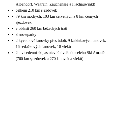
Alpendorf, Wagrain, Zauchensee a Flachauwinkl)
•
celkem 210 km sjezdovek
•
79 km modrých, 103 km červených a 8 km černých
sjezdovek
•
v oblasti 260 km běžeckých tratí
•
3 snowparky
•
2 kyvadlové lanovky přes údolí, 9 kabinkových lanovek,
16 sedačkových lanovek, 18 vleků
•
2 a vícedenní skipas otevírá dveře do celého Ski Amadé
(760 km sjezdovek a 270 lanovek a vleků)