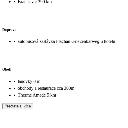
•
Bratislava: 390 km
Doprava
•
autobusová zastávka Flachau Grießenkarweg u hotelu
Okolí
•
lanovky 0 m
•
obchody a restaurace cca 300m
•
Therme Amadé 5 km
Přečtěte si více