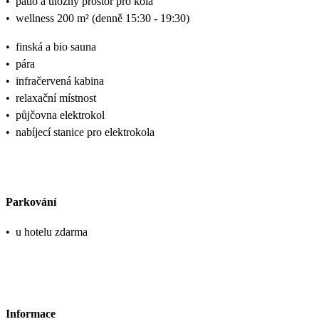
•
patio a úložný prostor pro kola
•
wellness 200 m² (denně 15:30 - 19:30)
•
finská a bio sauna
•
pára
•
infračervená kabina
•
relaxační místnost
•
půjčovna elektrokol
•
nabíjecí stanice pro elektrokola
Parkování
•
u hotelu zdarma
Informace