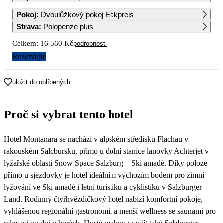
1
2
Pokoj
:
Dvoulůžkový pokoj Eckpreis
Strava
:
Polopenze plus
3
4
5
6
7
8
9
Celkem:
16 560 Kč
podrobnosti
11 040
Rezervujte
10
11
12
13
14
15
16
11 040
11 040
11 040
11 040
11 040
11 040
11 040
uložit do oblíbených
17
18
19
20
21
22
23
11 040
11 040
11 040
11 040
11 040
8 280
8 280
Proč si vybrat tento hotel
24
25
26
27
28
29
30
8 280
8 280
8 280
8 280
8 280
8 280
8 280
Hotel Montanara se nachází v alpském středisku Flachau v
31
8 280
rakouském Salcbursku, přímo u dolní stanice lanovky Achterjet v
lyžařské oblasti Snow Space Salzburg – Ski amadé. Díky poloze
přímo u sjezdovky je hotel ideálním výchozím bodem pro zimní
lyžování ve Ski amadé i letní turistiku a cyklistiku v Salzburger
Land. Rodinný čtyřhvězdičkový hotel nabízí komfortní pokoje,
vyhlášenou regionální gastronomii a menší wellness se saunami pro
relaxaci po dni v horách. Hosté mohou využít také Salzburger