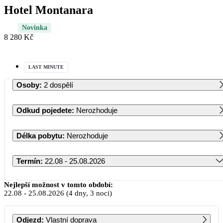
Hotel Montanara
Novinka
8 280 Kč
LAST MINUTE
Osoby
:
2 dospělí
Odkud pojedete
:
Nerozhoduje
Délka pobytu
:
Nerozhoduje
Termín
:
22.08 - 25.08.2026
Srpen 2026
Nejlepší možnost v tomto období:
22.08
-
25.08.2026
(4 dny, 3 noci)
PO
ÚT
ST
ČT
PÁ
SO
NE
Odjezd
:
Vlastní doprava