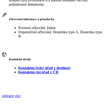
dostatečným předstihem a k žádosti dokládat všechny
požadované dokumenty.
Zdravotní informace a požadavky
Povinná očkování: žádná
Doporučená očkování: žloutenka typu A, žloutenka typu
B
Kontaktní úřady
Kontaktní český úřad v destinaci
Kontaktní cizí úřad v ČR
zobrazit více