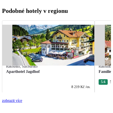
Podobné hotely v regionu
Rakousko
,
Salcbursko
Rakousko
Aparthotel Jagdhof
Familie
5.6
5 
8 219 Kč
/os.
zobrazit více