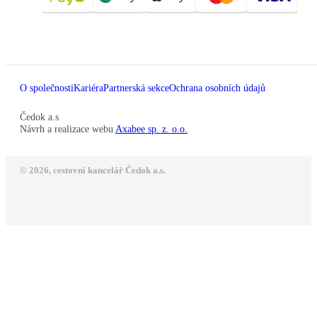
O společnosti
Kariéra
Partnerská sekce
Ochrana osobních údajů
Čedok a.s
Návrh a realizace webu
Axabee sp. z. o.o.
© 2026, cestovní kancelář Čedok a.s.