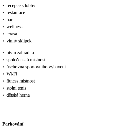
•
recepce s lobby
•
restaurace
•
bar
•
wellness
•
terasa
•
vinný sklípek
•
pivní zahrádka
•
společenská místnost
•
úschovna sportovního vybavení
•
Wi-Fi
•
fitness místnost
•
stolní tenis
•
dětská herna
Parkování