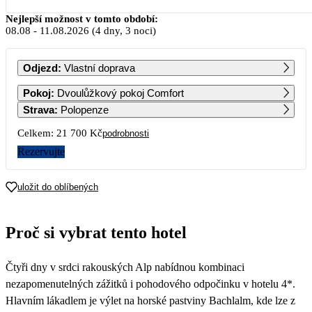
Srpen 2026
Nejlepší možnost v tomto období:
08.08
-
11.08.2026
(4 dny, 3 noci)
PO
ÚT
ST
ČT
PÁ
SO
NE
Odjezd
:
Vlastní doprava
1
2
Pokoj
:
Dvoulůžkový pokoj Comfort
Strava
:
Polopenze
3
4
5
6
7
8
9
Celkem:
21 700 Kč
podrobnosti
10 850
10 850
Rezervujte
10
11
12
13
14
15
16
10 850
10 850
10 850
10 850
10 850
10 850
10 850
uložit do oblíbených
17
18
19
20
21
22
23
10 850
10 850
10 850
10 850
10 850
10 850
10 850
Proč si vybrat tento hotel
24
25
26
27
28
29
30
10 850
10 850
10 850
10 850
10 850
10 850
Čtyři dny v srdci rakouských Alp nabídnou kombinaci
31
nezapomenutelných zážitků i pohodového odpočinku v hotelu 4*.
Hlavním lákadlem je výlet na horské pastviny Bachlalm, kde lze z