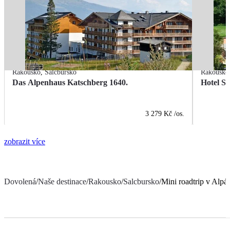
Rakousko
,
Salcbursko
Rakousko
Das Alpenhaus Katschberg 1640.
Hotel S
3 279 Kč
/os.
zobrazit více
Dovolená
/
Naše destinace
/
Rakousko
/
Salcbursko
/
Mini roadtrip v Alpách