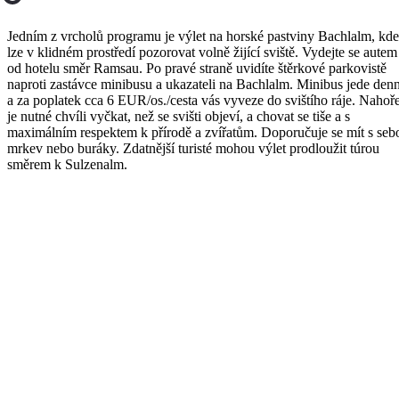
Jedním z vrcholů programu je výlet na horské pastviny Bachlalm, kde
lze v klidném prostředí pozorovat volně žijící sviště. Vydejte se autem
od hotelu směr Ramsau. Po pravé straně uvidíte štěrkové parkovistě
naproti zastávce minibusu a ukazateli na Bachlalm. Minibus jede den
a za poplatek cca 6 EUR/os./cesta vás vyveze do svištího ráje. Nahoř
je nutné chvíli vyčkat, než se svišti objeví, a chovat se tiše a s
maximálním respektem k přírodě a zvířatům. Doporučuje se mít s seb
mrkev nebo buráky. Zdatnější turisté mohou výlet prodloužit túrou
směrem k Sulzenalm.