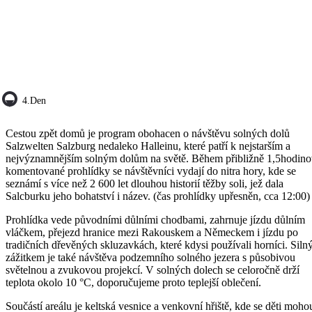
4.den
Cestou zpět domů je program obohacen o návštěvu solných dolů
Salzwelten Salzburg nedaleko Halleinu, které patří k nejstarším a
nejvýznamnějším solným dolům na světě. Během přibližně 1,5hodin
komentované prohlídky se návštěvníci vydají do nitra hory, kde se
seznámí s více než 2 600 let dlouhou historií těžby soli, jež dala
Salcburku jeho bohatství i název. (čas prohlídky upřesněn, cca 12:00)
Prohlídka vede původními důlními chodbami, zahrnuje jízdu důlním
vláčkem, přejezd hranice mezi Rakouskem a Německem i jízdu po
tradičních dřevěných skluzavkách, které kdysi používali horníci. Sil
zážitkem je také návštěva podzemního solného jezera s působivou
světelnou a zvukovou projekcí. V solných dolech se celoročně drží
teplota okolo 10 °C, doporučujeme proto teplejší oblečení.
Součástí areálu je keltská vesnice a venkovní hřiště, kde se děti moho