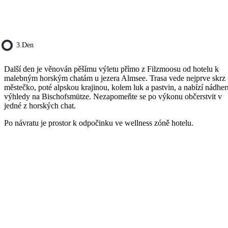
3.den
Další den je věnován pěšímu výletu přímo z Filzmoosu od hotelu k
malebným horským chatám u jezera Almsee. Trasa vede nejprve skrz
městečko, poté alpskou krajinou, kolem luk a pastvin, a nabízí nádhe
výhledy na Bischofsmütze. Nezapomeňte se po výkonu občerstvit v
jedné z horských chat.
Po návratu je prostor k odpočinku ve wellness zóně hotelu.