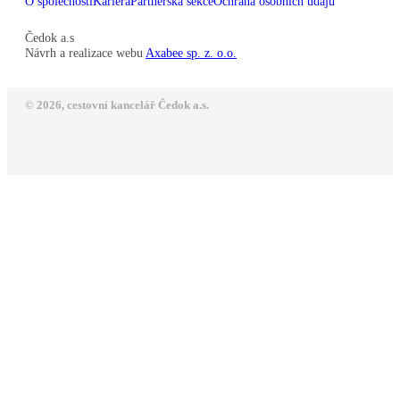
O společnosti
Kariéra
Partnerská sekce
Ochrana osobních údajů
Čedok a.s
Návrh a realizace webu
Axabee sp. z. o.o.
© 2026, cestovní kancelář Čedok a.s.