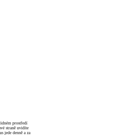
lidném prostředí
vé straně uvidíte
us jede denně a za