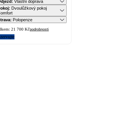
djezd
:
Vlastní doprava
okoj
:
Dvoulůžkový pokoj
omfort
trava
:
Polopenze
lkem:
21 700 Kč
podrobnosti
zervujte