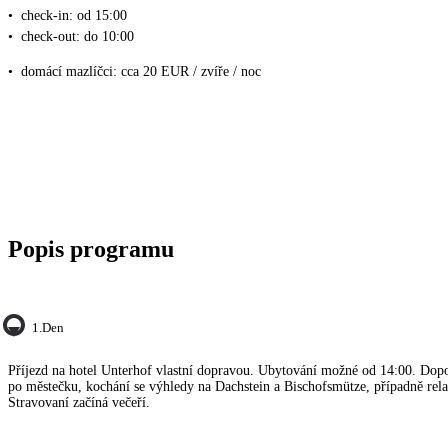
•
check-in: od 15:00
•
check-out: do 10:00
•
domácí mazlíčci: cca 20 EUR / zvíře / noc
Popis programu
1.den
Příjezd na hotel Unterhof vlastní dopravou. Ubytování možné od 14:00. Do
po městečku, kochání se výhledy na Dachstein a Bischofsmütze, případně rela
Stravovaní začíná večeří.