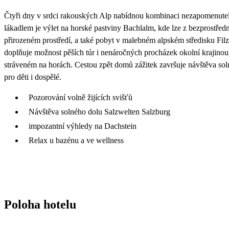
Čtyři dny v srdci rakouských Alp nabídnou kombinaci nezapomenute
lákadlem je výlet na horské pastviny Bachlalm, kde lze z bezprostřední 
přirozeném prostředí, a také pobyt v malebném alpském středisku Fi
doplňuje možnost pěších túr i nenáročných procházek okolní krajinou,
stráveném na horách. Cestou zpět domů zážitek završuje návštěva sol
pro děti i dospělé.
Pozorování volně žijících svišťů
Návštěva solného dolu Salzwelten Salzburg
impozantní výhledy na Dachstein
Relax u bazénu a ve wellness
Poloha hotelu