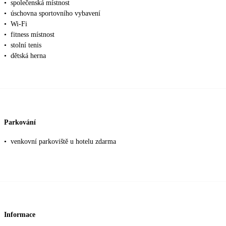
•
společenská místnost
•
úschovna sportovního vybavení
•
Wi-Fi
•
fitness místnost
•
stolní tenis
•
dětská herna
Parkování
•
venkovní parkoviště u hotelu zdarma
Informace