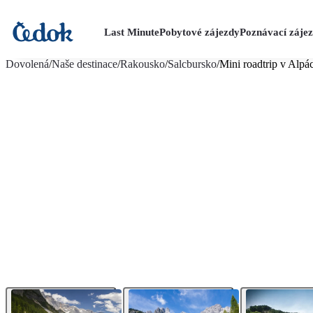
Last Minute
Pobytové zájezdy
Poznávací záje
více fotografií (11)
Dovolená
/
Naše destinace
/
Rakousko
/
Salcbursko
/
Mini roadtrip v Alpách