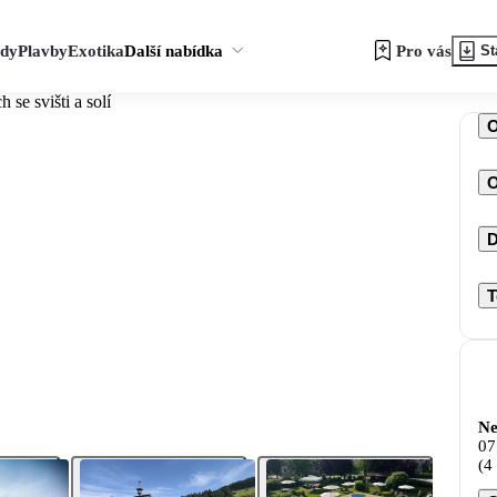
zdy
Plavby
Exotika
Další nabídka
Pro vás
St
 se svišti a solí
O
D
T
Ne
07
(4