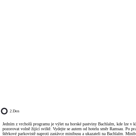
2.den
Jedním z vrcholů programu je výlet na horské pastviny Bachlalm, kde lze v k
pozorovat volně žijící sviště. Vydejte se autem od hotelu směr Ramsau. Po pra
štěrkové parkovistě naproti zastávce minibusu a ukazateli na Bachlalm. Minib