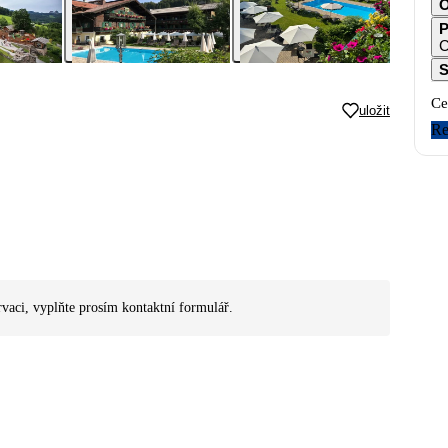
O
P
C
S
Ce
uložit
Re
rvaci, vyplňte prosím kontaktní formulář.