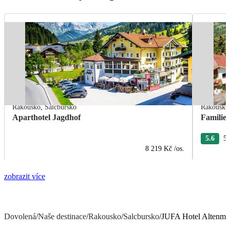
Rakousko
,
Salcbursko
Rakousko
Aparthotel Jagdhof
Familie
5.6
5 
8 219 Kč
/os.
zobrazit více
Dovolená
/
Naše destinace
/
Rakousko
/
Salcbursko
/
JUFA Hotel Altenma