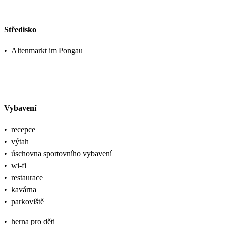
Středisko
•
Altenmarkt im Pongau
Vybavení
•
recepce
•
výtah
•
úschovna sportovního vybavení
•
wi-fi
•
restaurace
•
kavárna
•
parkoviště
•
herna pro děti