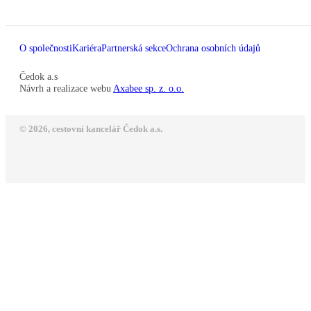
O společnosti
Kariéra
Partnerská sekce
Ochrana osobních údajů
Čedok a.s
Návrh a realizace webu
Axabee sp. z. o.o.
© 2026, cestovní kancelář Čedok a.s.