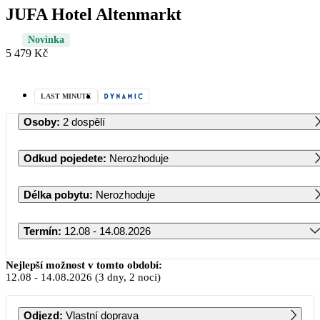
JUFA Hotel Altenmarkt
Novinka
5 479 Kč
LAST MINUTE
Osoby
:
2 dospělí
Odkud pojedete
:
Nerozhoduje
Délka pobytu
:
Nerozhoduje
Termín
:
12.08 - 14.08.2026
Srpen 2026
Nejlepší možnost v tomto období:
12.08
-
14.08.2026
(3 dny, 2 noci)
PO
ÚT
ST
ČT
PÁ
SO
NE
Odjezd
:
Vlastní doprava