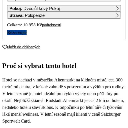
1
2
Pokoj
:
Dvoulůžkový Pokoj
Strava
:
Polopenze
3
4
5
6
7
8
9
Celkem:
10 958 Kč
podrobnosti
Rezervujte
10
11
12
13
14
15
16
5 479
5 479
5 479
5 479
5 479
uložit do oblíbených
17
18
19
20
21
22
23
5 479
5 479
5 479
5 479
5 479
5 479
5 479
Proč si vybrat tento hotel
24
25
26
27
28
29
30
5 479
5 479
5 479
5 479
5 479
5 209
4 939
Hotel se nachází v městečku Altenmarkt na klidném místě, cca 300
31
4 939
metrů od centra, v krásné zahradě s posezením a vyžitím pro rodiny.
V letní sezoně je hotel ideální pro cyklo výlety nebo pěší túry po
okolí. Nejbližší skiareál Radstadt-Altenmarkt je cca 2 km od hotelu,
nedaleko hotelu staví skibus. K odpočinku po letní túře či lyžování
láká menší wellness. V letní sezoně mají klienti v ceně Salzburger
Sportwelt Card.