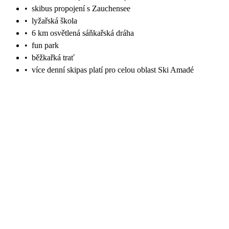
•
skibus propojení s Zauchensee
•
lyžařská škola
•
6 km osvětlená sáňkařská dráha
•
fun park
•
běžkařká trať
•
více denní skipas platí pro celou oblast Ski Amadé