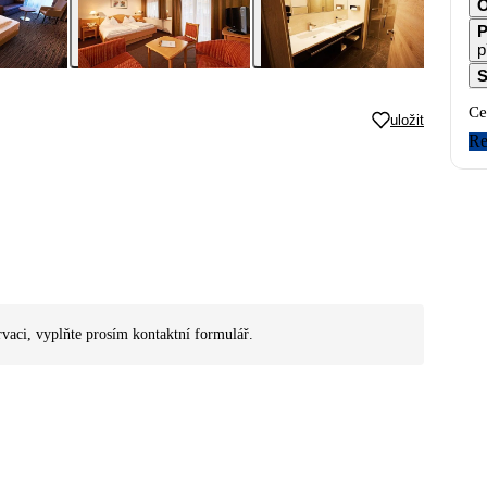
O
P
p
S
Ce
uložit
Re
rvaci, vyplňte prosím kontaktní formulář.