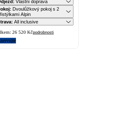
djezd
:
Vlastní doprava
okoj
:
Dvoulůžkový pokoj s 2
řistýlkami Alpin
trava
:
All inclusive
lkem:
26 520 Kč
podrobnosti
zervujte