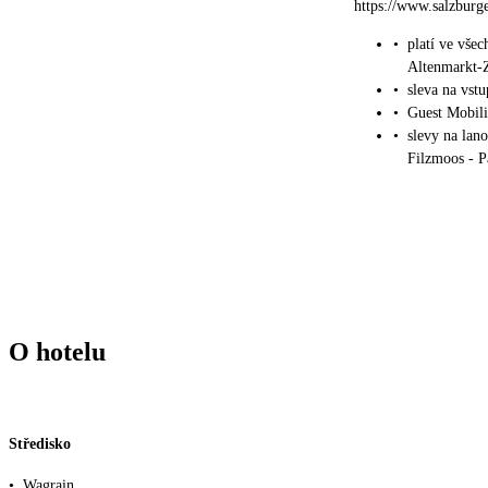
https://www.salzburg
•
platí ve všec
Altenmarkt-
•
sleva na vs
•
Guest Mobili
•
slevy na lan
Filzmoos - 
O hotelu
Středisko
•
Wagrain