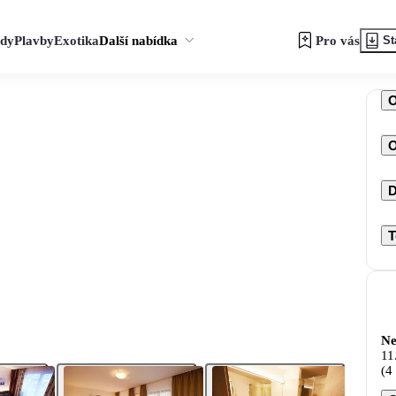
zdy
Plavby
Exotika
Další nabídka
Pro vás
St
O
D
T
Ne
11
(4