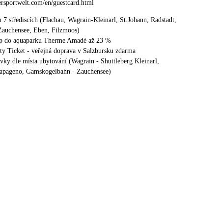
ersportwelt.com/en/guestcard.html
h 7 střediscích (Flachau, Wagrain-Kleinarl, St.Johann, Radstadt,
Zauchensee, Eben, Filzmoos)
tup do aquaparku Therme Amadé až 23 %
ty Ticket - veřejná doprava v Salzbursku zdarma
ovky dle místa ubytování (Wagrain - Shuttleberg Kleinarl,
Papageno, Gamskogelbahn - Zauchensee)