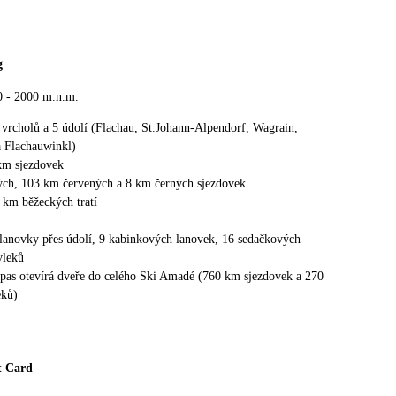
g
0 - 2000 m.n.m.
 vrcholů a 5 údolí (Flachau, St.Johann-Alpendorf, Wagrain,
 Flachauwinkl)
km sjezdovek
ch, 103 km červených a 8 km černých sjezdovek
0 km běžeckých tratí
lanovky přes údolí, 9 kabinkových lanovek, 16 sedačkových
vleků
ipas otevírá dveře do celého Ski Amadé (760 km sjezdovek a 270
eků)
t Card