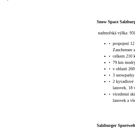
Snow Space Salzbur
nadmořská výška: 95
•
propojení 12
Zauchensee a
•
celkem 210 
•
79 km modrý
•
v oblasti 26
•
3 snowparky
•
2 kyvadlové 
lanovek, 18 
•
vícedenní sk
lanovek a vl
Salzburger Sportwel