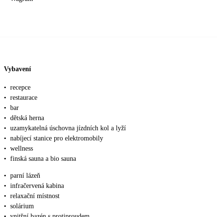
Vybavení
•
recepce
•
restaurace
•
bar
•
dětská herna
•
uzamykatelná úschovna jízdních kol a lyží
•
nabíjecí stanice pro elektromobily
•
wellness
•
finská sauna a bio sauna
•
parní lázeň
•
infračervená kabina
•
relaxační místnost
•
solárium
•
vnitřní bazén s protiproudem