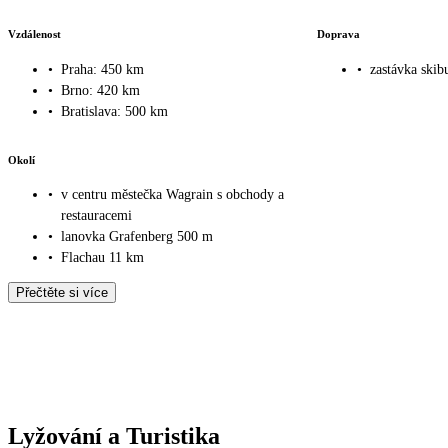
Vzdálenost
Doprava
•
Praha: 450 km
•
zastávka skib
•
Brno: 420 km
•
Bratislava: 500 km
Okolí
•
v centru městečka Wagrain s obchody a
restauracemi
•
lanovka Grafenberg 500 m
•
Flachau 11 km
Přečtěte si více
Lyžování a Turistika