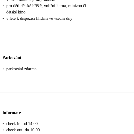
•
pro děti dětské hřiště, vnitřní herna, minizoo či
dětské kino
•
v létě k dispozici hlídání ve všední dny
Parkování
•
parkování zdarma
Informace
•
check in: od 14:00
•
check out: do 10:00