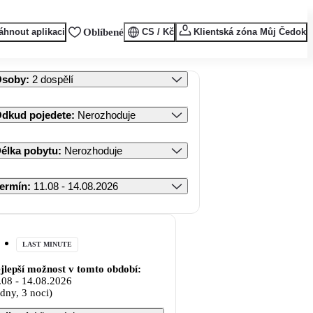
áhnout aplikaci
Oblíbené
CS / Kč
Klientská zóna Můj Čedok
Osoby
:
2 dospělí
dkud pojedete
:
Nerozhoduje
élka pobytu
:
Nerozhoduje
ermín
:
11.08 - 14.08.2026
LAST MINUTE
jlepší možnost v tomto období:
.08
-
14.08.2026
 dny, 3 noci)