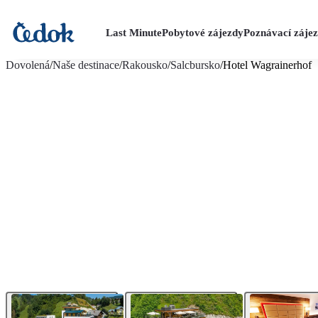
Last Minute
Pobytové zájezdy
Poznávací záje
více fotografií (18)
Dovolená
/
Naše destinace
/
Rakousko
/
Salcbursko
/
Hotel Wagrainerhof