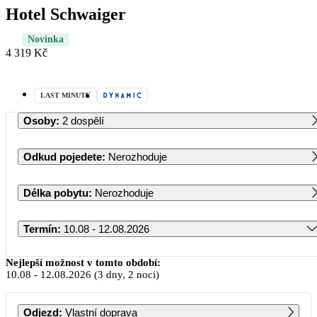
Hotel Schwaiger
Novinka
4 319 Kč
LAST MINUTE
Osoby
:
2 dospělí
Odkud pojedete
:
Nerozhoduje
Délka pobytu
:
Nerozhoduje
Termín
:
10.08 - 12.08.2026
Srpen 2026
Nejlepší možnost v tomto období:
10.08
-
12.08.2026
(3 dny, 2 noci)
PO
ÚT
ST
ČT
PÁ
SO
NE
Odjezd
:
Vlastní doprava