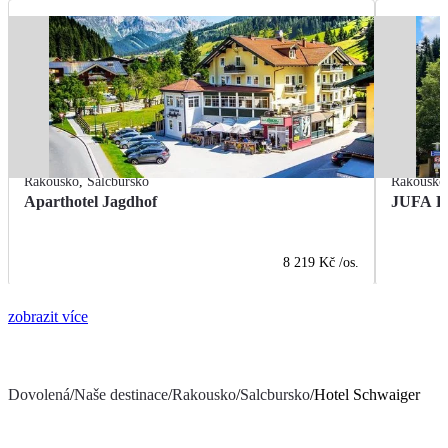
Rakousko
,
Salcbursko
Rakousko
Aparthotel Jagdhof
JUFA Ho
8 219 Kč
/os.
zobrazit více
Dovolená
/
Naše destinace
/
Rakousko
/
Salcbursko
/
Hotel Schwaiger