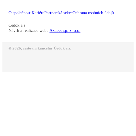
O společnosti
Kariéra
Partnerská sekce
Ochrana osobních údajů
Čedok a.s
Návrh a realizace webu
Axabee sp. z. o.o.
© 2026, cestovní kancelář Čedok a.s.