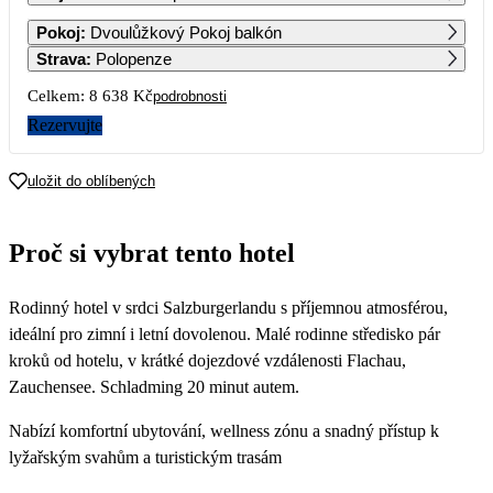
1
2
Pokoj
:
Dvoulůžkový Pokoj balkón
Strava
:
Polopenze
3
4
5
6
7
8
9
Celkem:
8 638 Kč
podrobnosti
Rezervujte
10
11
12
13
14
15
16
4 319
4 319
4 319
4 319
4 319
4 319
4 319
uložit do oblíbených
17
18
19
20
21
22
23
4 319
4 319
4 319
4 319
4 319
4 319
4 319
Proč si vybrat tento hotel
24
25
26
27
28
29
30
4 319
4 319
4 319
4 319
4 319
4 049
3 769
Rodinný hotel v srdci Salzburgerlandu s příjemnou atmosférou,
31
3 769
ideální pro zimní i letní dovolenou. Malé rodinne středisko pár
kroků od hotelu, v krátké dojezdové vzdálenosti Flachau,
Zauchensee. Schladming 20 minut autem.
Nabízí komfortní ubytování, wellness zónu a snadný přístup k
lyžařským svahům a turistickým trasám