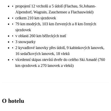
•
propojení 12 vrcholů a 5 údolí (Flachau, St.Johann-
Alpendorf, Wagrain, Zauchensee a Flachauwinkl)
•
celkem 210 km sjezdovek
•
79 km modrých, 103 km červených a 8 km černých
sjezdovek
•
v oblasti 260 km běžeckých tratí
•
3 snowparky
•
2 kyvadlové lanovky přes údolí, 9 kabinkových lanovek,
16 sedačkových lanovek, 18 vleků
•
vícedenní skipas otevírá dveře do celého Ski Amadé (760
km sjezdovek a 270 lanovek a vleků)
O hotelu