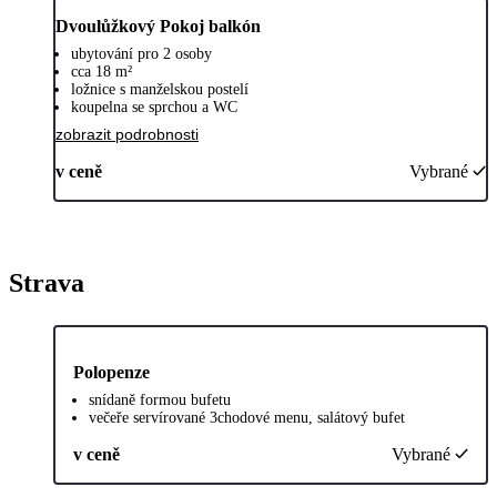
Dvoulůžkový Pokoj balkón
ubytování pro 2 osoby
cca 18 m²
ložnice s manželskou postelí
koupelna se sprchou a WC
zobrazit podrobnosti
v ceně
Vybrané
Strava
Polopenze
snídaně formou bufetu
večeře servírované 3chodové menu, salátový bufet
v ceně
Vybrané