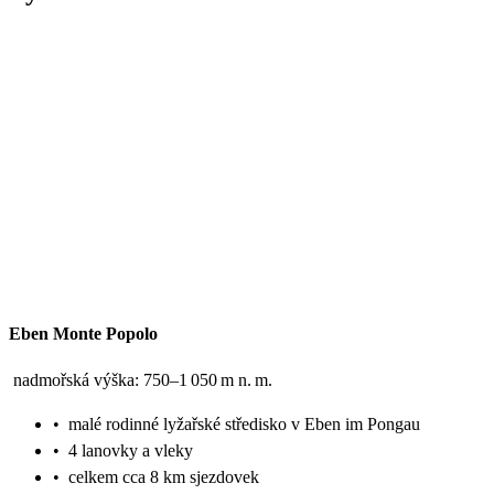
Eben Monte Popolo
nadmořská výška: 750–1 050 m n. m.
•
malé rodinné lyžařské středisko v Eben im Pongau
•
4 lanovky a vleky
•
celkem cca 8 km sjezdovek