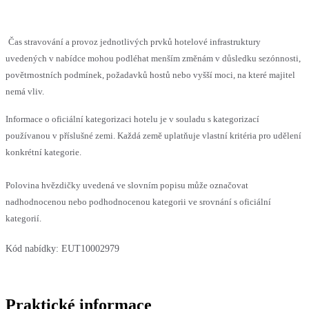
Čas stravování a provoz jednotlivých prvků hotelové infrastruktury
uvedených v nabídce mohou podléhat menším změnám v důsledku sezónnosti,
povětrnostních podmínek, požadavků hostů nebo vyšší moci, na které majitel
nemá vliv.
Informace o oficiální kategorizaci hotelu je v souladu s kategorizací
používanou v příslušné zemi. Každá země uplatňuje vlastní kritéria pro udělení
konkrétní kategorie.
Polovina hvězdičky uvedená ve slovním popisu může označovat
nadhodnocenou nebo podhodnocenou kategorii ve srovnání s oficiální
kategorií.
Kód nabídky:
EUT10002979
Praktické informace