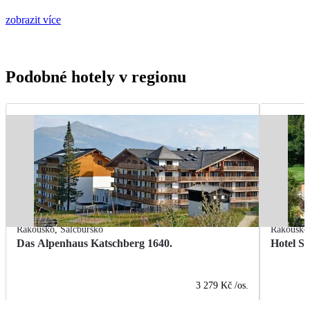
zobrazit více
Podobné hotely v regionu
Rakousko
,
Salcbursko
Rakousko
Das Alpenhaus Katschberg 1640.
Hotel S
3 279 Kč
/os.