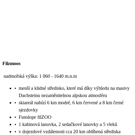
Filzmoos
nadmořská výška: 1 060 - 1640 m.n.m
•
menší a klidné středisko, které má díky výhledu na masivy
Dachsteinu nezaměnitelnou alpskou atmosféru
•
skiareál nabízí 6 km modré, 6 km červené a 8 km černé
sjezdovky
•
Funslope filZOO
•
1 kabinová lanovka, 2 sedačkové lanovky a 5 vleků
•
v dojezdové vzdálenosti cca 20 km oblíbená střediska