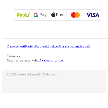
O společnosti
Kariéra
Partnerská sekce
Ochrana osobních údajů
Čedok a.s
Návrh a realizace webu
Axabee sp. z. o.o.
© 2026, cestovní kancelář Čedok a.s.