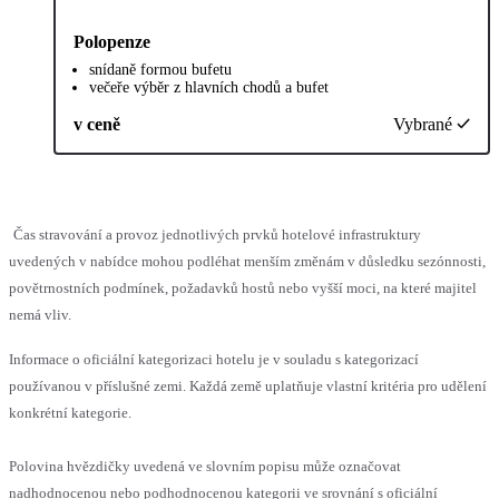
Polopenze
snídaně formou bufetu
večeře výběr z hlavních chodů a bufet
v ceně
Vybrané
Čas stravování a provoz jednotlivých prvků hotelové infrastruktury
uvedených v nabídce mohou podléhat menším změnám v důsledku sezónnosti,
povětrnostních podmínek, požadavků hostů nebo vyšší moci, na které majitel
nemá vliv.
Informace o oficiální kategorizaci hotelu je v souladu s kategorizací
používanou v příslušné zemi. Každá země uplatňuje vlastní kritéria pro udělení
konkrétní kategorie.
Polovina hvězdičky uvedená ve slovním popisu může označovat
nadhodnocenou nebo podhodnocenou kategorii ve srovnání s oficiální