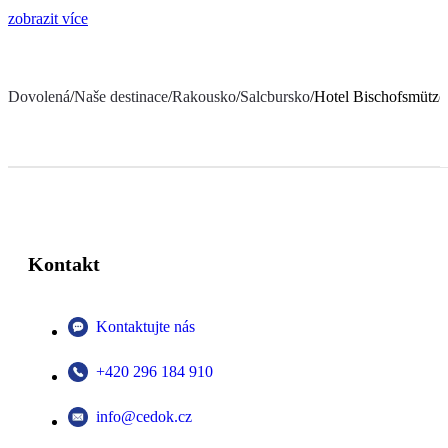
zobrazit více
Dovolená
/
Naše destinace
/
Rakousko
/
Salcbursko
/
Hotel Bischofsmütze
Kontakt
Kontaktujte nás
+420 296 184 910
info@cedok.cz