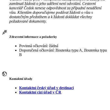
zamítnutí žádosti o jeho udělení není odvolání. Cestovní
kancelář Čedok nenese odpovědnost za případné neudělení
víza. Klientům doporučujeme podávat žádosti o víza s
dostatečným předstihem a k žádosti dokládat všechny
požadované dokumenty.
Zdravotní informace a požadavky
Povinná očkování: žádná
Doporučená očkování: žloutenka typu A, žloutenka typu
B
Kontaktní úřady
Kontaktní český úřad v destinaci
Kontaktní cizí úřad v ČR