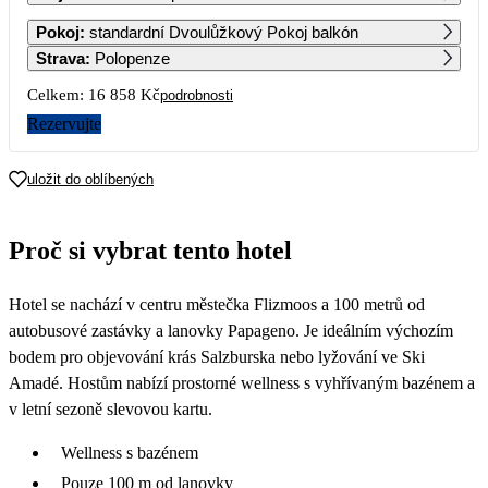
1
2
Pokoj
:
standardní Dvoulůžkový Pokoj balkón
Strava
:
Polopenze
3
4
5
6
7
8
9
Celkem:
16 858 Kč
podrobnosti
Rezervujte
10
11
12
13
14
15
16
8 429
8 429
8 429
8 429
8 429
8 429
uložit do oblíbených
17
18
19
20
21
22
23
8 429
8 429
8 429
8 429
8 429
8 429
8 429
Proč si vybrat tento hotel
24
25
26
27
28
29
30
8 429
8 429
8 429
8 429
8 429
8 429
8 429
Hotel se nachází v centru městečka Flizmoos a 100 metrů od
31
8 429
autobusové zastávky a lanovky Papageno. Je ideálním výchozím
bodem pro objevování krás Salzburska nebo lyžování ve Ski
Amadé. Hostům nabízí prostorné wellness s vyhřívaným bazénem a
v letní sezoně slevovou kartu.
Wellness s bazénem
Pouze 100 m od lanovky