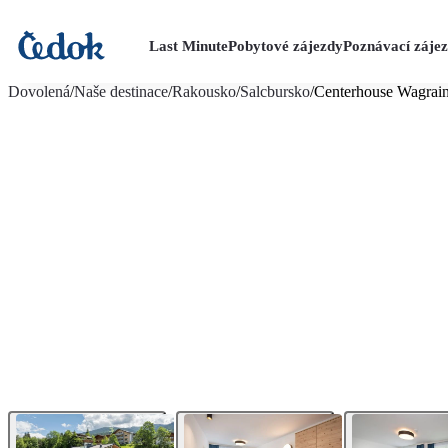
Last Minute
Pobytové zájezdy
Poznávací záje
více fotografií (13)
Dovolená
/
Naše destinace
/
Rakousko
/
Salcbursko
/
Centerhouse Wagrai