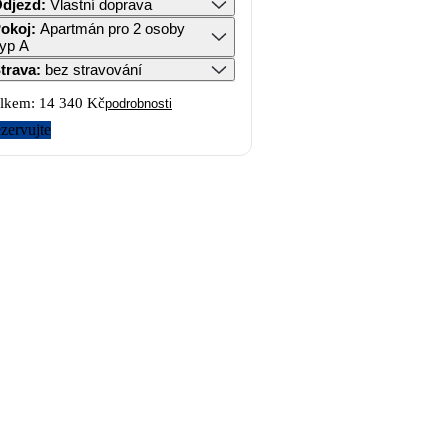
djezd
:
Vlastní doprava
okoj
:
Apartmán pro 2 osoby
yp A
trava
:
bez stravování
lkem:
14 340 Kč
podrobnosti
zervujte