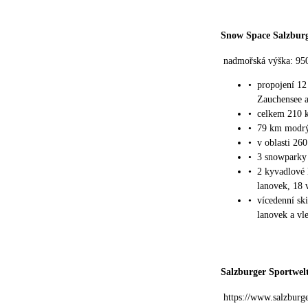
Snow Space Salzbur
nadmořská výška: 95
•
propojení 12
Zauchensee a
•
celkem 210 
•
79 km modrý
•
v oblasti 26
•
3 snowparky
•
2 kyvadlové 
lanovek, 18 
•
vícedenní sk
lanovek a vl
Salzburger Sportwel
https://www.salzburg