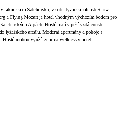
 v rakouském Salcbursku, v srdci lyžařské oblasti Snow
erg a Flying Mozart je hotel vhodným výchozím bodem pro
v Salcburských Alpách. Hosté mají v pěší vzdálenosti
í do lyžařského areálu. Moderní apartmány a pokoje s
. Hosté mohou využít zdarma wellness v hotelu