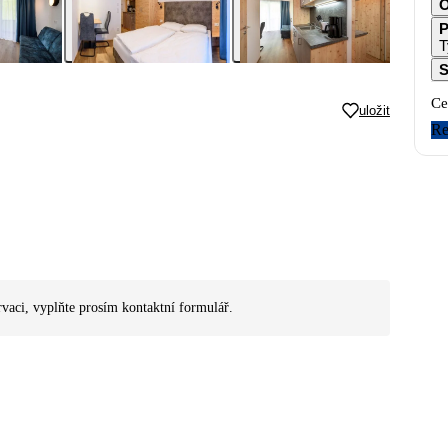
O
P
T
S
Ce
uložit
Re
rvaci, vyplňte prosím kontaktní formulář.