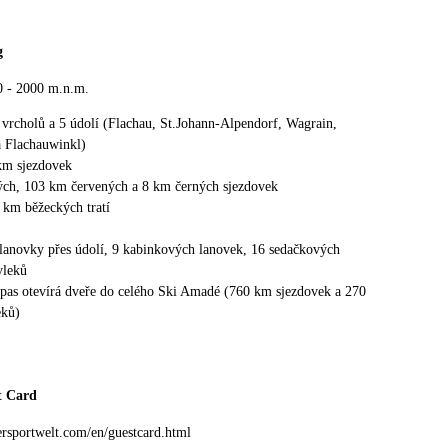
g
0 - 2000 m.n.m.
 vrcholů a 5 údolí (Flachau, St.Johann-Alpendorf, Wagrain,
 Flachauwinkl)
km sjezdovek
ch, 103 km červených a 8 km černých sjezdovek
0 km běžeckých tratí
lanovky přes údolí, 9 kabinkových lanovek, 16 sedačkových
vleků
ipas otevírá dveře do celého Ski Amadé (760 km sjezdovek a 270
eků)
t Card
ersportwelt.com/en/guestcard.html