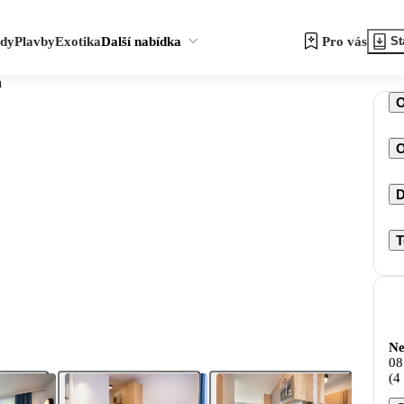
zdy
Plavby
Exotika
Další nabídka
Pro vás
St
n
O
D
T
Ne
08
(4