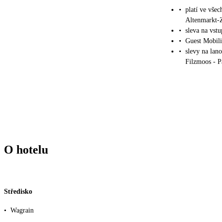
•
platí ve všec
Altenmarkt-
•
sleva na vs
•
Guest Mobili
•
slevy na lan
Filzmoos - 
O hotelu
Středisko
•
Wagrain