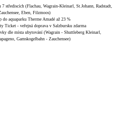
h 7 střediscích (Flachau, Wagrain-Kleinarl, St.Johann, Radstadt,
Zauchensee, Eben, Filzmoos)
tup do aquaparku Therme Amadé až 23 %
ty Ticket - veřejná doprava v Salzbursku zdarma
ovky dle místa ubytování (Wagrain - Shuttleberg Kleinarl,
Papageno, Gamskogelbahn - Zauchensee)