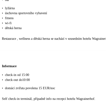
•
lyžárna
•
úschovna sportovního vybavení
•
fitness
•
wi-fi
•
dětská herna
Restaurace , wellness a dětská herna se nachází v sousedním hotelu Wagraine
Informace
•
check-in od 15:00
•
check-out do10:00
•
domácí zvířata povolena 15 EUR/noc
Self check-in terminál, případně info na recepci hotelu Wagrainerhof.