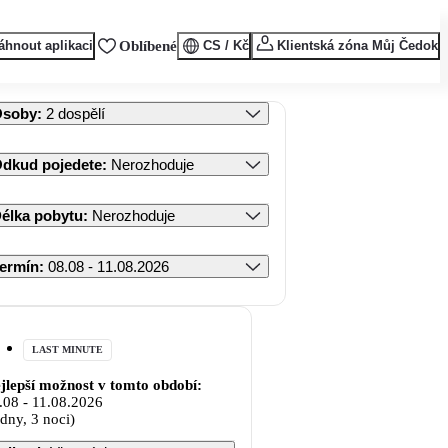
áhnout aplikaci
Oblíbené
CS / Kč
Klientská zóna Můj Čedok
Osoby
:
2 dospělí
dkud pojedete
:
Nerozhoduje
élka pobytu
:
Nerozhoduje
ermín
:
08.08 - 11.08.2026
LAST MINUTE
jlepší možnost v tomto období:
.08
-
11.08.2026
 dny, 3 noci)