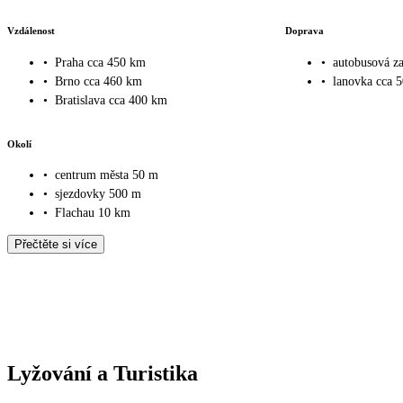
Vzdálenost
Doprava
•
Praha cca 450 km
•
autobusová za
•
Brno cca 460 km
•
lanovka cca 
•
Bratislava cca 400 km
Okolí
•
centrum města 50 m
•
sjezdovky 500 m
•
Flachau 10 km
Přečtěte si více
Lyžování a Turistika