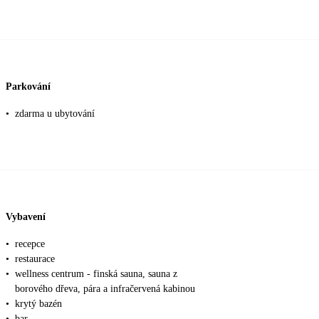
Parkování
•
zdarma u ubytování
Vybavení
•
recepce
•
restaurace
•
wellness centrum - finská sauna, sauna z
borového dřeva, pára a infračervená kabinou
•
krytý bazén
•
bar