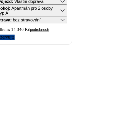
djezd
:
Vlastní doprava
okoj
:
Apartmán pro 2 osoby
yp A
trava
:
bez stravování
lkem:
14 340 Kč
podrobnosti
zervujte