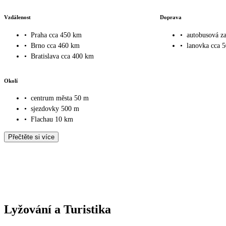
Vzdálenost
Doprava
•
Praha cca 450 km
•
autobusová za
•
Brno cca 460 km
•
lanovka cca 
•
Bratislava cca 400 km
Okolí
•
centrum města 50 m
•
sjezdovky 500 m
•
Flachau 10 km
Přečtěte si více
Lyžování a Turistika