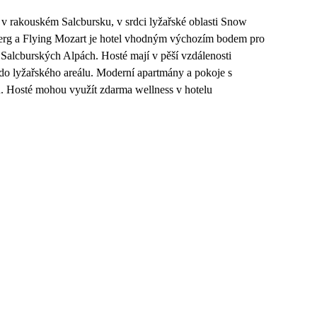
 v rakouském Salcbursku, v srdci lyžařské oblasti Snow
erg a Flying Mozart je hotel vhodným výchozím bodem pro
v Salcburských Alpách. Hosté mají v pěší vzdálenosti
í do lyžařského areálu. Moderní apartmány a pokoje s
. Hosté mohou využít zdarma wellness v hotelu