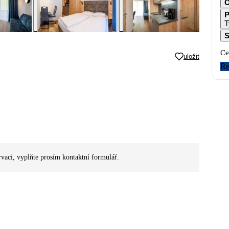
O
P
T
S
Ce
uložit
Re
rvaci, vyplňte prosím kontaktní formulář.