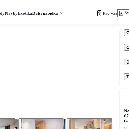
zdy
Plavby
Exotika
Další nabídka
Pro vás
St
n
O
D
T
Ne
07
(4