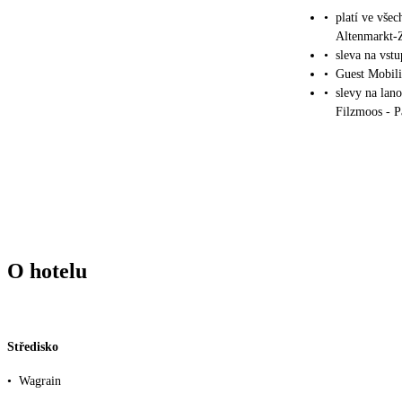
•
platí ve všec
Altenmarkt-
•
sleva na vs
•
Guest Mobili
•
slevy na lan
Filzmoos - 
O hotelu
Středisko
•
Wagrain