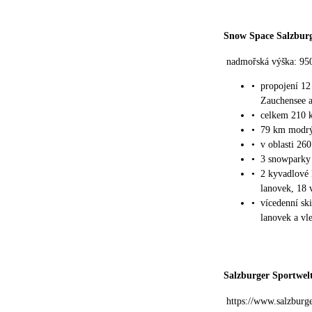
Snow Space Salzbur
nadmořská výška: 95
•
propojení 12
Zauchensee a
•
celkem 210 
•
79 km modrý
•
v oblasti 26
•
3 snowparky
•
2 kyvadlové 
lanovek, 18 
•
vícedenní sk
lanovek a vl
Salzburger Sportwel
https://www.salzburg