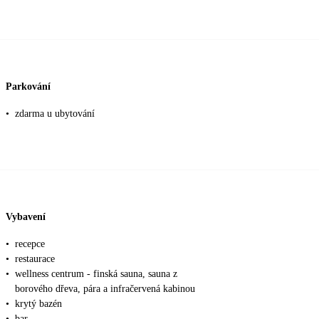
Parkování
•
zdarma u ubytování
Vybavení
•
recepce
•
restaurace
•
wellness centrum - finská sauna, sauna z
borového dřeva, pára a infračervená kabinou
•
krytý bazén
•
bar