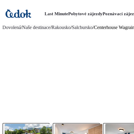
Last Minute
Pobytové zájezdy
Poznávací záje
více fotografií (13)
Dovolená
/
Naše destinace
/
Rakousko
/
Salcbursko
/
Centerhouse Wagrai