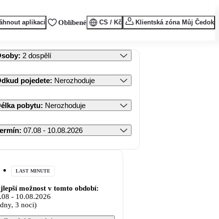
áhnout aplikaci
Oblíbené
CS / Kč
Klientská zóna Můj Čedok
Osoby
:
2 dospělí
dkud pojedete
:
Nerozhoduje
élka pobytu
:
Nerozhoduje
ermín
:
07.08 - 10.08.2026
LAST MINUTE
jlepší možnost v tomto období:
.08
-
10.08.2026
 dny, 3 noci)