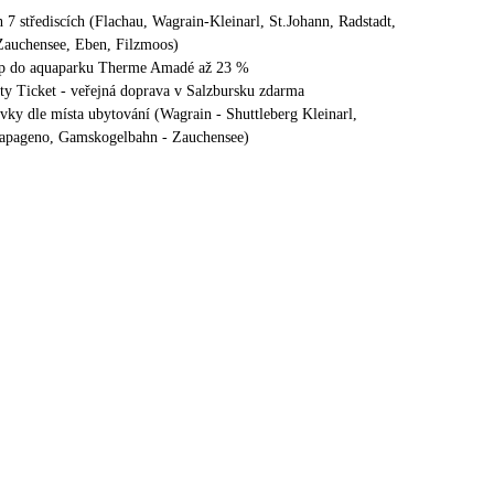
h 7 střediscích (Flachau, Wagrain-Kleinarl, St.Johann, Radstadt,
Zauchensee, Eben, Filzmoos)
tup do aquaparku Therme Amadé až 23 %
ty Ticket - veřejná doprava v Salzbursku zdarma
ovky dle místa ubytování (Wagrain - Shuttleberg Kleinarl,
Papageno, Gamskogelbahn - Zauchensee)