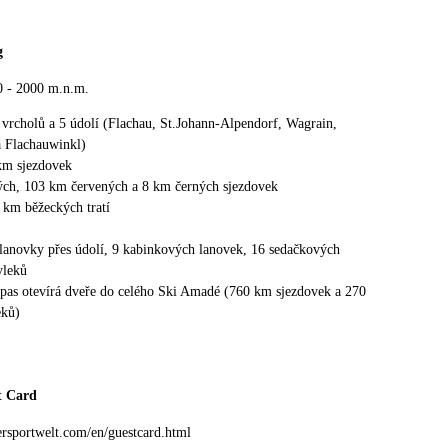
g
0 - 2000 m.n.m.
 vrcholů a 5 údolí (Flachau, St.Johann-Alpendorf, Wagrain,
 Flachauwinkl)
km sjezdovek
ch, 103 km červených a 8 km černých sjezdovek
0 km běžeckých tratí
lanovky přes údolí, 9 kabinkových lanovek, 16 sedačkových
vleků
ipas otevírá dveře do celého Ski Amadé (760 km sjezdovek a 270
eků)
t Card
ersportwelt.com/en/guestcard.html