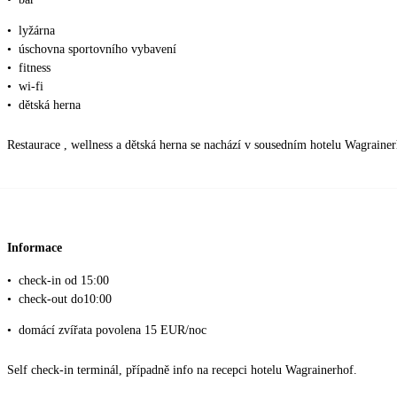
•
lyžárna
•
úschovna sportovního vybavení
•
fitness
•
wi-fi
•
dětská herna
Restaurace , wellness a dětská herna se nachází v sousedním hotelu Wagraine
Informace
•
check-in od 15:00
•
check-out do10:00
•
domácí zvířata povolena 15 EUR/noc
Self check-in terminál, případně info na recepci hotelu Wagrainerhof.