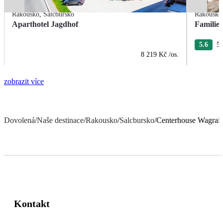
Rakousko
,
Salcbursko
Rakousko
Aparthotel Jagdhof
Familie
5.6
5 
8 219 Kč
/os.
zobrazit více
Dovolená
/
Naše destinace
/
Rakousko
/
Salcbursko
/
Centerhouse Wagrai
Kontakt