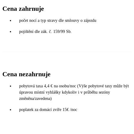
Cena zahrnuje
počet nocí a typ stravy dle smlouvy o zájezdu
pojištění dle zák. č. 159/99 Sb.
Cena nezahrnuje
pobytová taxa 4,4 € na osobu/noc (Výše pobytové taxy může být
úpravou místní vyhlášky kdykoliv i v průběhu sezóny
změněna/zavedena)
poplatek za domácí zvíře 15€ /noc