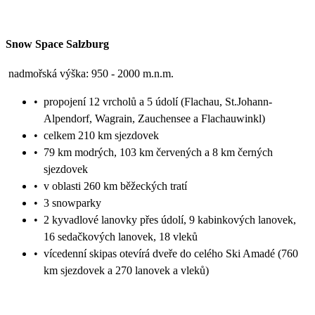
Snow Space Salzburg
nadmořská výška: 950 - 2000 m.n.m.
•
propojení 12 vrcholů a 5 údolí (Flachau, St.Johann-
Alpendorf, Wagrain, Zauchensee a Flachauwinkl)
•
celkem 210 km sjezdovek
•
79 km modrých, 103 km červených a 8 km černých
sjezdovek
•
v oblasti 260 km běžeckých tratí
•
3 snowparky
•
2 kyvadlové lanovky přes údolí, 9 kabinkových lanovek,
16 sedačkových lanovek, 18 vleků
•
vícedenní skipas otevírá dveře do celého Ski Amadé (760
km sjezdovek a 270 lanovek a vleků)