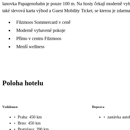
lanovka Papagenobahn je pouze 100 m. Na hosty čekají moderně vyba
také slevová karta výhod a Guest Mobility Ticket, se kterou je zdarm
Filzmoos Sommercard v ceně
Moderně vybavené pokoje
Přímo v centru Filzmoos
Menší wellness
Poloha hotelu
Vzdálenost
Doprava
•
Praha: 450 km
•
zastávka aut
•
Brno: 450 km
•
Bratislava: 390 km