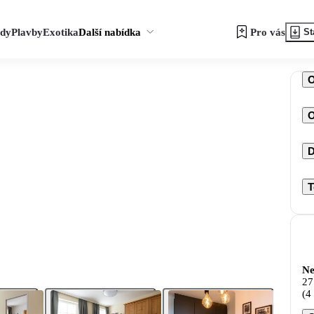
zdy
Plavby
Exotika
Další nabídka
Pro vás
St
O
D
T
Ne
27
(4