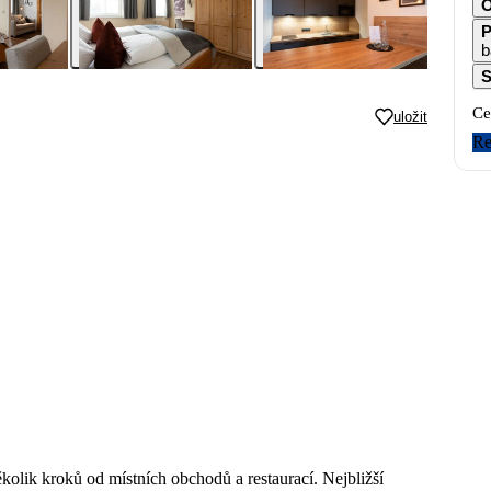
O
P
b
S
Ce
uložit
Re
kolik kroků od místních obchodů a restaurací. Nejbližší