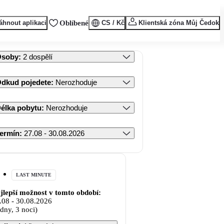
áhnout aplikaci
Oblíbené
CS / Kč
Klientská zóna Můj Čedok
Osoby
:
2 dospělí
dkud pojedete
:
Nerozhoduje
élka pobytu
:
Nerozhoduje
ermín
:
27.08 - 30.08.2026
LAST MINUTE
jlepší možnost v tomto období:
.08
-
30.08.2026
 dny, 3 noci)