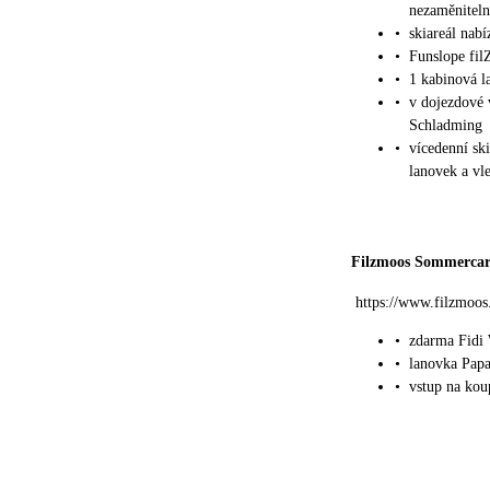
nezaměniteln
•
skiareál nab
•
Funslope fi
•
1 kabinová l
•
v dojezdové 
Schladming
•
vícedenní sk
lanovek a vl
Filzmoos Sommerca
https://www.filzmoos
•
zdarma Fidi
•
lanovka Pap
•
vstup na kou