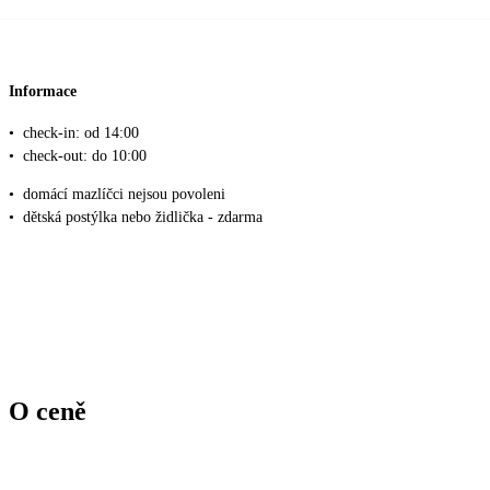
Informace
•
check-in: od 14:00
•
check-out: do 10:00
•
domácí mazlíčci nejsou povoleni
•
dětská postýlka nebo židlička - zdarma
O ceně