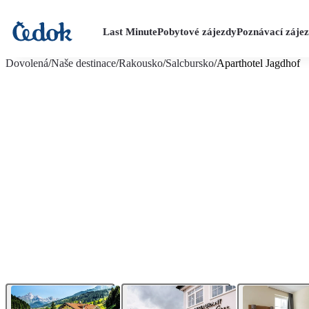
Last Minute
Pobytové zájezdy
Poznávací záje
více fotografií (12)
Dovolená
/
Naše destinace
/
Rakousko
/
Salcbursko
/
Aparthotel Jagdhof