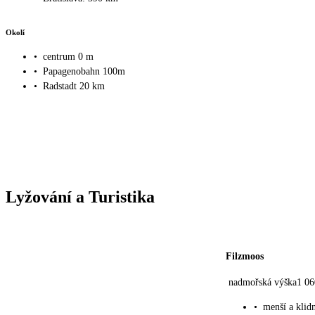
Okolí
•
centrum 0 m
•
Papagenobahn 100m
•
Radstadt 20 km
Lyžování a Turistika
Filzmoos
nadmořská výška1 06
•
menší a klid