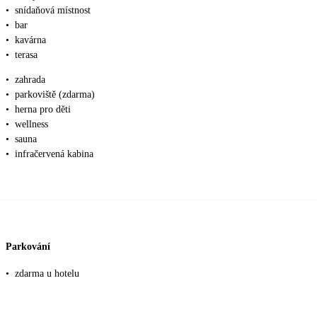
•
snídaňová místnost
•
bar
•
kavárna
•
terasa
•
zahrada
•
parkoviště (zdarma)
•
herna pro děti
•
wellness
•
sauna
•
infračervená kabina
Parkování
•
zdarma u hotelu