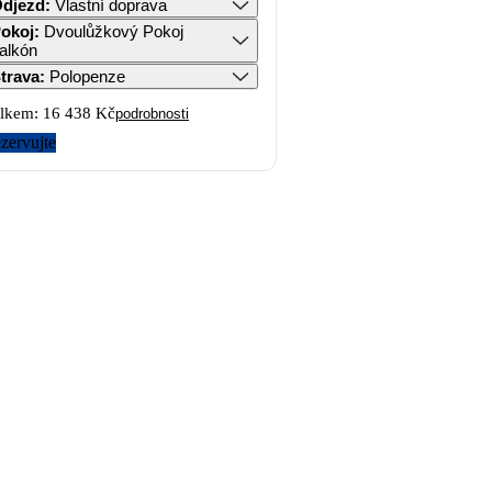
djezd
:
Vlastní doprava
okoj
:
Dvoulůžkový Pokoj
alkón
trava
:
Polopenze
lkem:
16 438 Kč
podrobnosti
zervujte