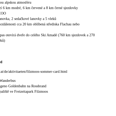
ou alpskou atmosféru
ízí 6 km modré, 6 km červené a 8 km černé sjezdovky
lZOO
anovka, 2 sedačkové lanovky a 5 vleků
vzdálenosti cca 20 km oblíbená střediska Flachau nebo
ipas otevírá dveře do celého Ski Amadé (760 km sjezdovek a 270
eků)
rd
.at/de/aktivitaeten/filzmoos-sommer-card.html
 Wanderbus
ageno Goldenbahn na Rossbrand
paliště ve Freizeitapark Filzmoos