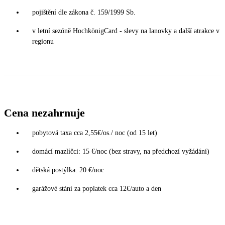
pojištění dle zákona č. 159/1999 Sb.
v letní sezóně HochkönigCard - slevy na lanovky a další atrakce v
regionu
Cena nezahrnuje
pobytová taxa cca 2,55€/os./ noc (od 15 let)
domácí mazlíčci: 15 €/noc (bez stravy, na předchozí vyžádání)
dětská postýlka: 20 €/noc
garážové stání za poplatek cca 12€/auto a den