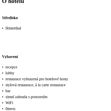
O hotelu
Středisko
•
Hinterthal
Vybavení
•
recepce
•
lobby
•
restaurace vyhrazená pro hotelové hosty
•
stylová restaurace, à la carte restaurace
•
bar
•
zimní zahrada s posezením
•
WiFi
•
fitness