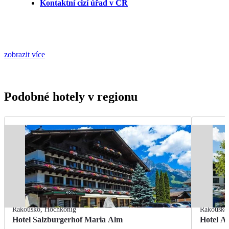
Kontaktní cizí úřad v ČR
zobrazit více
Podobné hotely v regionu
Rakousko
,
Hochkönig
Rakousko
Hotel Salzburgerhof Maria Alm
Hotel A