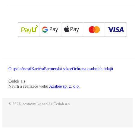
O společnosti
Kariéra
Partnerská sekce
Ochrana osobních údajů
Čedok a.s
Návrh a realizace webu
Axabee sp. z. o.o.
© 2026, cestovní kancelář Čedok a.s.