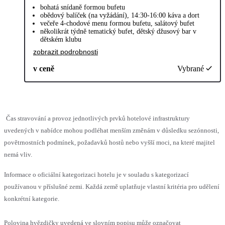
bohatá snídaně formou bufetu
obědový balíček (na vyžádání), 14:30-16:00 káva a dort
večeře 4-chodové menu formou bufetu, salátový bufet
několikrát týdně tematický bufet, dětský džusový bar v
dětském klubu
zobrazit podrobnosti
v ceně
Vybrané
Čas stravování a provoz jednotlivých prvků hotelové infrastruktury
uvedených v nabídce mohou podléhat menším změnám v důsledku sezónnosti,
povětrnostních podmínek, požadavků hostů nebo vyšší moci, na které majitel
nemá vliv.
Informace o oficiální kategorizaci hotelu je v souladu s kategorizací
používanou v příslušné zemi. Každá země uplatňuje vlastní kritéria pro udělení
konkrétní kategorie.
Polovina hvězdičky uvedená ve slovním popisu může označovat