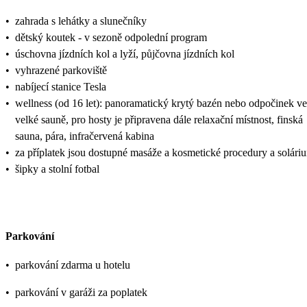
•
zahrada s lehátky a slunečníky
•
dětský koutek - v sezoně odpolední program
•
úschovna jízdních kol a lyží, půjčovna jízdních kol
•
vyhrazené parkoviště
•
nabíjecí stanice Tesla
•
wellness (od 16 let): panoramatický krytý bazén nebo odpočinek ve
velké sauně, pro hosty je připravena dále relaxační místnost, finská
sauna, pára, infračervená kabina
•
za příplatek jsou dostupné masáže a kosmetické procedury a solári
•
šipky a stolní fotbal
Parkování
•
parkování zdarma u hotelu
•
parkování v garáži za poplatek