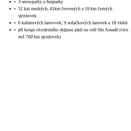
•
3 snowparky a funparky
•
52 km modrých, 41km červených a 19 km černých
sjezdovek
•
6 kabinových lanovvek, 9 sedačkových lanovek a 18 vleků
•
při koupi vícedenního skipasu platí na celé Ski Amadé (více
než 760 km sjezdovek)