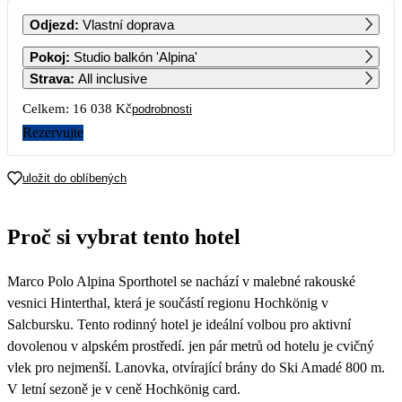
PO
ÚT
ST
ČT
PÁ
SO
NE
Odjezd
:
Vlastní doprava
1
2
Pokoj
:
Studio balkón 'Alpina'
Strava
:
All inclusive
3
4
5
6
7
8
9
Celkem:
16 038 Kč
podrobnosti
Rezervujte
10
11
12
13
14
15
16
17 569
17 189
16 819
16 439
16 439
uložit do oblíbených
17
18
19
20
21
22
23
16 439
16 439
16 439
16 439
16 439
16 439
16 439
Proč si vybrat tento hotel
24
25
26
27
28
29
30
16 439
15 819
15 209
14 589
13 969
8 019
8 019
Marco Polo Alpina Sporthotel se nachází v malebné rakouské
31
8 019
vesnici Hinterthal, která je součástí regionu Hochkönig v
Salcbursku. Tento rodinný hotel je ideální volbou pro aktivní
dovolenou v alpském prostředí. jen pár metrů od hotelu je cvičný
vlek pro nejmenší. Lanovka, otvírající brány do Ski Amadé 800 m.
V letní sezoně je v ceně Hochkönig card.