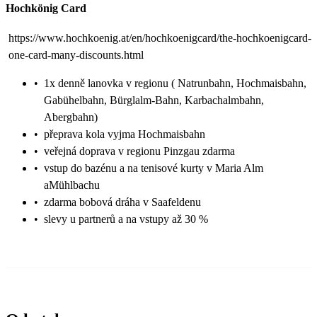
Hochkönig Card
https://www.hochkoenig.at/en/hochkoenigcard/the-hochkoenigcard-
one-card-many-discounts.html
•
1x denně lanovka v regionu ( Natrunbahn, Hochmaisbahn,
Gabühelbahn, Bürglalm-Bahn, Karbachalmbahn,
Abergbahn)
•
přeprava kola vyjma Hochmaisbahn
•
veřejná doprava v regionu Pinzgau zdarma
•
vstup do bazénu a na tenisové kurty v Maria Alm
aMühlbachu
•
zdarma bobová dráha v Saafeldenu
•
slevy u partnerů a na vstupy až 30 %