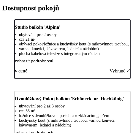
Dostupnost pokojů
Studio balkón 'Alpina'
ubytování pro 2 osoby
cca 21 m²
obývací pokoj/ložnice a kuchyňský kout (s mikrovlnnou troubou,
varnou konvicí, kávovarem, lednicí a nádobím)
plochá kabelová televize s integrovaným rádiem
zobrazit podrobnosti
v ceně
Vybrané
Dvoulůžkový Pokoj balkón 'Schöneck' or 'Hochkönig'
ubytování pro 2 až 3 osoby
cca 33 m²
ložnice s dvoulůžkovou postelí a rozkládacím gaučem
kuchyňský kout (s mikrovlnnou troubou, varnou konvicí,
kávovarem, lednicí a nádobím)
zobrazit podrobnosti