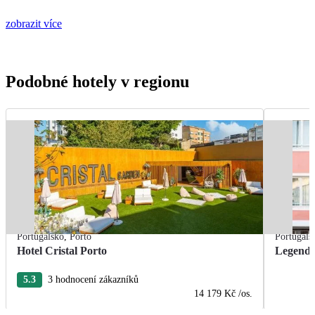
zobrazit více
Podobné hotely v regionu
Portugalsko
,
Porto
Portugals
Hotel Cristal Porto
Legenda
5.3
3 hodnocení zákazníků
14 179 Kč
/os.