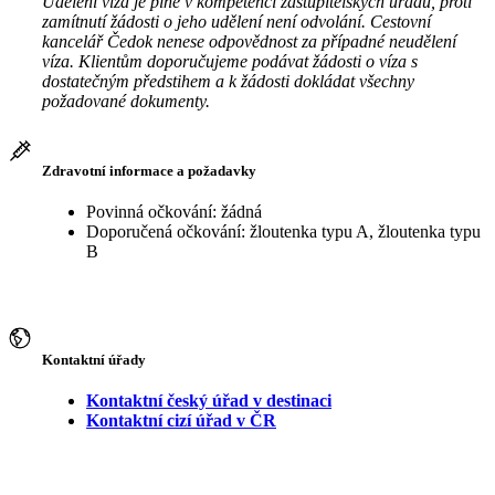
Udělení víza je plně v kompetenci zastupitelských úřadů, proti
zamítnutí žádosti o jeho udělení není odvolání. Cestovní
kancelář Čedok nenese odpovědnost za případné neudělení
víza. Klientům doporučujeme podávat žádosti o víza s
dostatečným předstihem a k žádosti dokládat všechny
požadované dokumenty.
Zdravotní informace a požadavky
Povinná očkování: žádná
Doporučená očkování: žloutenka typu A, žloutenka typu
B
Kontaktní úřady
Kontaktní český úřad v destinaci
Kontaktní cizí úřad v ČR