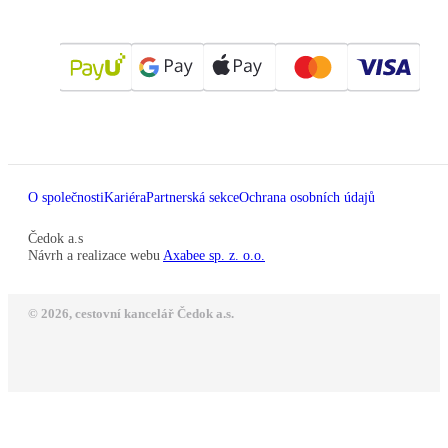
O společnosti
Kariéra
Partnerská sekce
Ochrana osobních údajů
Čedok a.s
Návrh a realizace webu
Axabee sp. z. o.o.
© 2026, cestovní kancelář Čedok a.s.