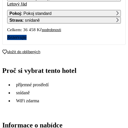
Letový řád
1
2
Pokoj
:
Pokoj standard
Strava
:
snídaně
3
4
5
6
7
8
9
Celkem:
36 458 Kč
podrobnosti
10
11
12
13
14
15
16
Rezervujte
32 879
17 569
27 969
17
18
19
20
21
22
23
uložit do oblíbených
18 229
24
25
26
27
28
29
30
Proč si vybrat tento hotel
28 329
17 309
17 959
18 729
15 899
31
příjemné prostředí
snídaně
WiFi zdarma
Informace o nabídce