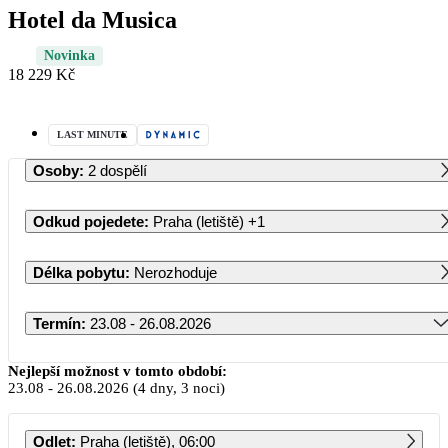
Hotel da Musica
Novinka
18 229 Kč
LAST MINUTE
Osoby
:
2 dospělí
Odkud pojedete
:
Praha (letiště)
+1
Délka pobytu
:
Nerozhoduje
Termín
:
23.08 - 26.08.2026
Srpen 2026
Nejlepší možnost v tomto období:
23.08
-
26.08.2026
(4 dny, 3 noci)
PO
ÚT
ST
ČT
PÁ
SO
NE
Odlet
:
Praha (letiště), 06:00