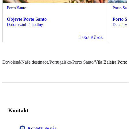
Porto Santo
Porto San
Objevte Porto Santo
Porto Sa
Doba trvání
:
4 hodiny
Doba trvá
1 067 Kč
/os.
Dovolená
/
Naše destinace
/
Portugalsko
/
Porto Santo
/
Vila Baleira Porto
Kontakt
Kontaktujte nás