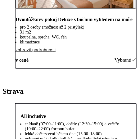
Dvoulůžkový pokoj Deluxe s bočním výhledem na moře
pro 2 osoby (možnost až 2 přistýlek)
31 m2
koupelna, sprcha, WC, fén
klimatizace
zobrazit podrobnosti
v ceně
Vybrané
Strava
All inclusive
snídaně (07:00–11:00), obědy (12:30–15:00) a večeře
(19:00–22:00) formou bufetu
lehké občerstvení během dne (15:00–18:00)
vybrané místní alkoholické a nealkoholické nápoje v