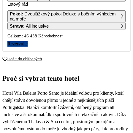
Letový řád
1
2
3
4
5
6
7
Pokoj
:
Dvoulůžkový pokoj Deluxe s bočním výhledem
na moře
8
9
10
11
12
13
14
Strava
:
All inclusive
Celkem:
46 438 Kč
podrobnosti
15
16
17
18
19
20
21
Rezervujte
22
23
24
25
26
27
28
23 219
uložit do oblíbených
29
30
31
Proč si vybrat tento hotel
Hotel Vila Baleira Porto Santo je ideální volbou pro klienty, kteří
chtějí strávit dovolenou přímo u jedné z nejkrásnějších pláží
Portugalska. Nabízí komfortní zázemí, oblíbený program all
inclusive a širokou nabídku sportovních i relaxačních aktivit. Díky
vyhlášenému Thalasso & Spa centru, prostorným pokojům a
pozvolnému vstupu do moře je vhodný jak pro páry, tak pro rodiny