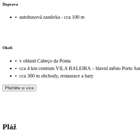
Doprava
•
autobusová zastávka - cca 100 m
Okolí
•
v oblasti Cabeço da Ponta
•
cca 4 km centrum VILA BALEIRA – hlavní město Porto Sa
•
cca 300 m obchody, restaurace a bary
Přečtěte si více
Pláž