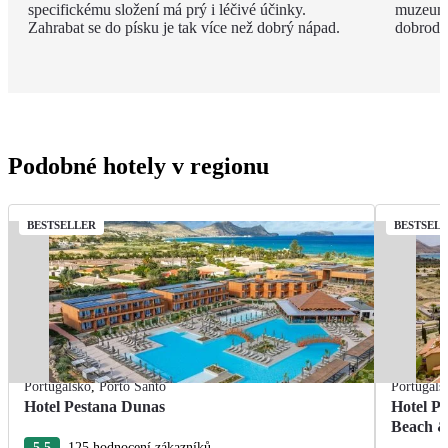
specifickému složení má prý i léčivé účinky.
muzeum, 
Zahrabat se do písku je tak více než dobrý nápad.
dobrodru
Podobné hotely v regionu
BESTSELLER
BESTSEL
Portugalsko
,
Porto Santo
Portugals
Hotel Pestana Dunas
Hotel Pe
Beach &
5.5
125 hodnocení zákazníků