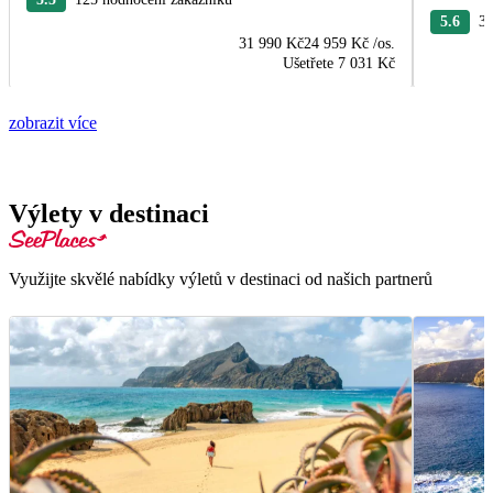
5.6
33
31 990 Kč
24 959 Kč
/os.
Ušetřete
7 031 Kč
zobrazit více
Výlety v destinaci
Využijte skvělé nabídky výletů v destinaci od našich partnerů