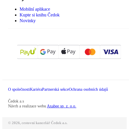
Mobilní aplikace
Kupte si knihu Čedok
Novinky
O společnosti
Kariéra
Partnerská sekce
Ochrana osobních údajů
Čedok a.s
Návrh a realizace webu
Axabee sp. z. o.o.
© 2026, cestovní kancelář Čedok a.s.