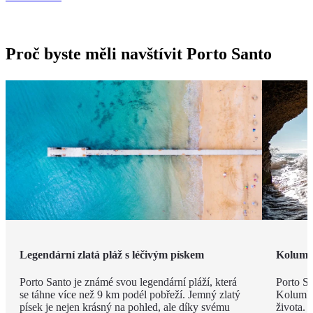
Proč byste měli navštívit Porto Santo
Legendární zlatá pláž s léčivým pískem
Kolumb
Porto Santo je známé svou legendární pláží, která
Porto Sa
se táhne více než 9 km podél pobřeží. Jemný zlatý
Kolumbe
písek je nejen krásný na pohled, ale díky svému
života. 