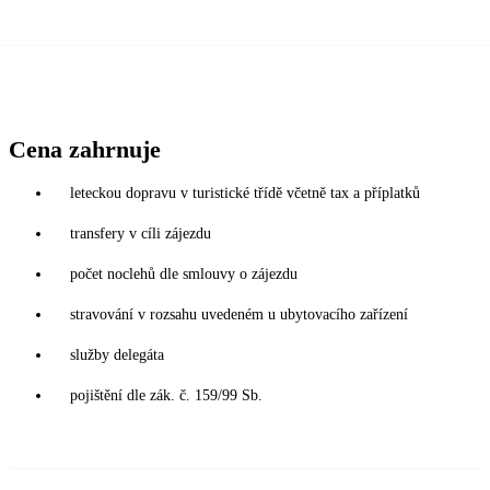
Cena zahrnuje
leteckou dopravu v turistické třídě včetně tax a příplatků
transfery v cíli zájezdu
počet noclehů dle smlouvy o zájezdu
stravování v rozsahu uvedeném u ubytovacího zařízení
služby delegáta
pojištění dle zák. č. 159/99 Sb.