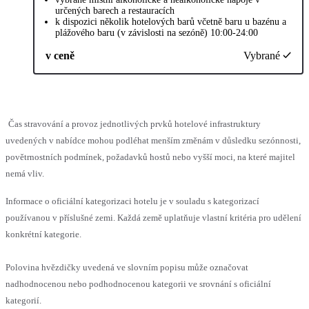
určených barech a restauracích
k dispozici několik hotelových barů včetně baru u bazénu a
plážového baru (v závislosti na sezóně) 10:00-24:00
v ceně
Vybrané
Čas stravování a provoz jednotlivých prvků hotelové infrastruktury
uvedených v nabídce mohou podléhat menším změnám v důsledku sezónnosti,
povětrnostních podmínek, požadavků hostů nebo vyšší moci, na které majitel
nemá vliv.
Informace o oficiální kategorizaci hotelu je v souladu s kategorizací
používanou v příslušné zemi. Každá země uplatňuje vlastní kritéria pro udělení
konkrétní kategorie.
Polovina hvězdičky uvedená ve slovním popisu může označovat
nadhodnocenou nebo podhodnocenou kategorii ve srovnání s oficiální
kategorií.