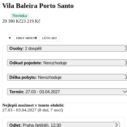
Vila Baleira Porto Santo
Novinka
29 390 Kč
23 219 Kč
FIRST MINUTE
LÉTO 2027
Osoby
:
2 dospělí
Odkud pojedete
:
Nerozhoduje
Délka pobytu
:
Nerozhoduje
Termín
:
27.03 - 03.04.2027
Březen 2027
Nejlepší možnost v tomto období:
27.03
-
03.04.2027
(8 dní, 7 nocí)
PO
ÚT
ST
ČT
PÁ
SO
NE
Odlet
:
Praha (letiště), 12:30