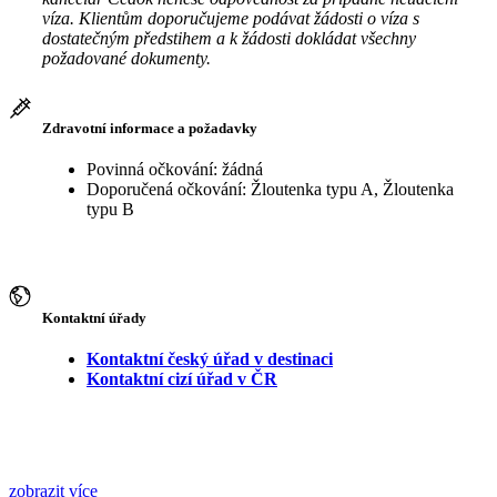
víza. Klientům doporučujeme podávat žádosti o víza s
dostatečným předstihem a k žádosti dokládat všechny
požadované dokumenty.
Zdravotní informace a požadavky
Povinná očkování: žádná
Doporučená očkování: Žloutenka typu A, Žloutenka
typu B
Kontaktní úřady
Kontaktní český úřad v destinaci
Kontaktní cizí úřad v ČR
zobrazit více