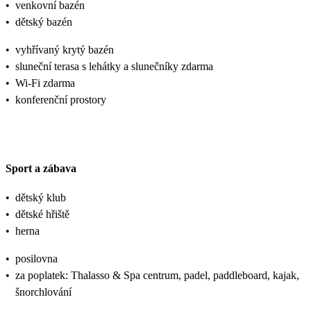
•
venkovní bazén
•
dětský bazén
•
vyhřívaný krytý bazén
•
sluneční terasa s lehátky a slunečníky zdarma
•
Wi-Fi zdarma
•
konferenční prostory
Sport a zábava
•
dětský klub
•
dětské hřiště
•
herna
•
posilovna
•
za poplatek: Thalasso & Spa centrum, padel, paddleboard, kajak,
šnorchlování