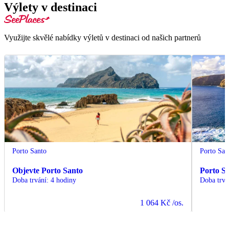
Výlety v destinaci
Využijte skvělé nabídky výletů v destinaci od našich partnerů
Porto Santo
Porto San
Objevte Porto Santo
Porto Sa
Doba trvání
:
4 hodiny
Doba trvá
1 064 Kč
/os.