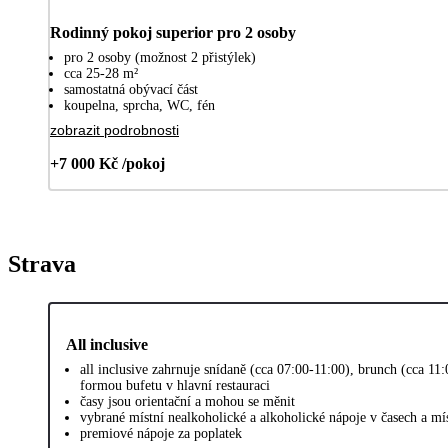
Rodinný pokoj superior pro 2 osoby
pro 2 osoby (možnost 2 přistýlek)
cca 25-28 m²
samostatná obývací část
koupelna, sprcha, WC, fén
zobrazit podrobnosti
+7 000 Kč /pokoj
Strava
All inclusive
all inclusive zahrnuje snídaně (cca 07:00-11:00), brunch (cca 11
formou bufetu v hlavní restauraci
časy jsou orientační a mohou se měnit
vybrané místní nealkoholické a alkoholické nápoje v časech a m
premiové nápoje za poplatek