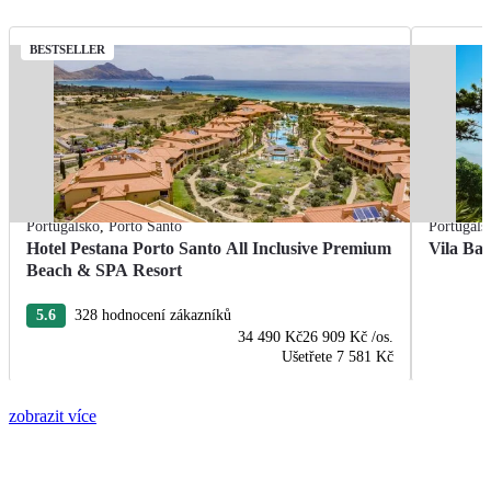
BESTSELLER
Portugalsko
,
Porto Santo
Portugals
Hotel Pestana Porto Santo All Inclusive Premium
Vila Bal
Beach & SPA Resort
5.6
328 hodnocení zákazníků
34 490 Kč
26 909 Kč
/os.
Ušetřete
7 581 Kč
zobrazit více