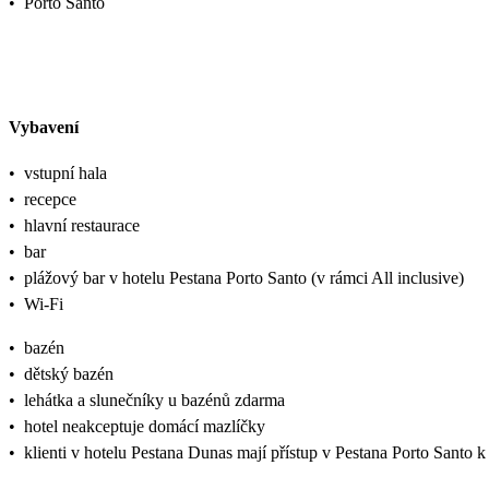
•
Porto Santo
Vybavení
•
vstupní hala
•
recepce
•
hlavní restaurace
•
bar
•
plážový bar v hotelu Pestana Porto Santo (v rámci All inclusive)
•
Wi-Fi
•
bazén
•
dětský bazén
•
lehátka a slunečníky u bazénů zdarma
•
hotel neakceptuje domácí mazlíčky
•
klienti v hotelu Pestana Dunas mají přístup v Pestana Porto Santo 