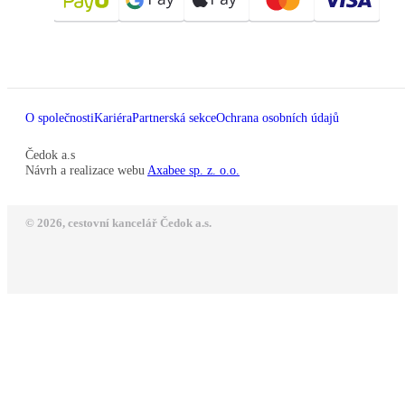
O společnosti
Kariéra
Partnerská sekce
Ochrana osobních údajů
Čedok a.s
Návrh a realizace webu
Axabee sp. z. o.o.
© 2026, cestovní kancelář Čedok a.s.