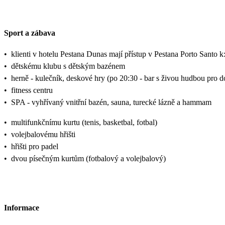
Sport a zábava
•
klienti v hotelu Pestana Dunas mají přístup v Pestana Porto Santo k
•
dětskému klubu s dětským bazénem
•
herně - kulečník, deskové hry (po 20:30 - bar s živou hudbou pro d
•
fitness centru
•
SPA - vyhřívaný vnitřní bazén, sauna, turecké lázně a hammam
•
multifunkčnímu kurtu (tenis, basketbal, fotbal)
•
volejbalovému hřišti
•
hřišti pro padel
•
dvou písečným kurtům (fotbalový a volejbalový)
Informace