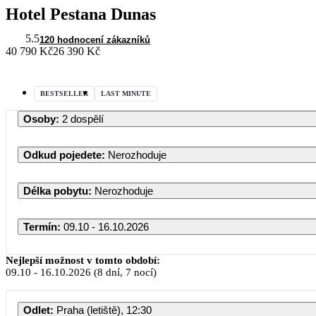
Hotel Pestana Dunas
5.5
120 hodnocení zákazníků
40 790 Kč
26 390 Kč
BESTSELLER
LAST MINUTE
Osoby
:
2 dospělí
Odkud pojedete
:
Nerozhoduje
Délka pobytu
:
Nerozhoduje
Termín
:
09.10 - 16.10.2026
Nejlepší možnost v tomto období:
09.10
-
16.10.2026
(8 dní, 7 nocí)
PO
ÚT
Odlet
:
Praha (letiště), 12:30