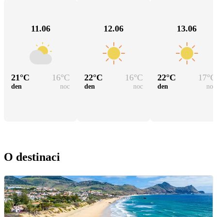
11.06
12.06
13.06
21
°C
16
°C
22
°C
16
°C
22
°C
17
°C
den
noc
den
noc
den
noc
O destinaci