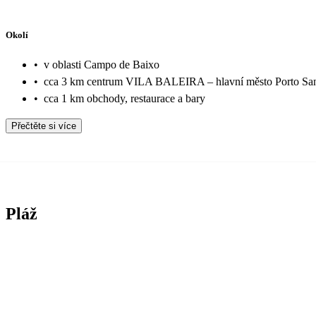
Okolí
•
v oblasti Campo de Baixo
•
cca 3 km centrum VILA BALEIRA – hlavní město Porto Sa
•
cca 1 km obchody, restaurace a bary
Přečtěte si více
Pláž