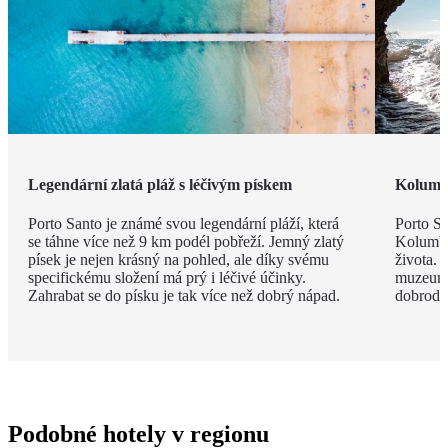
Legendární zlatá pláž s léčivým pískem
Kolumb
Porto Santo je známé svou legendární pláží, která
Porto Sa
se táhne více než 9 km podél pobřeží. Jemný zlatý
Kolumbe
písek je nejen krásný na pohled, ale díky svému
života. 
specifickému složení má prý i léčivé účinky.
muzeum, 
Zahrabat se do písku je tak více než dobrý nápad.
dobrodru
Podobné hotely v regionu