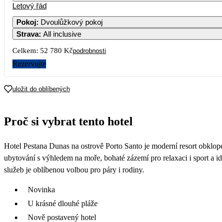
Letový řád
Pokoj
:
Dvoulůžkový pokoj
Strava
:
All inclusive
5
6
Celkem:
52 780 Kč
podrobnosti
12
13
Rezervujte
19
20
uložit do oblíbených
26
27
Proč si vybrat tento hotel
Hotel Pestana Dunas na ostrově Porto Santo je moderní resort obklop
ubytování s výhledem na moře, bohaté zázemí pro relaxaci i sport a i
služeb je oblíbenou volbou pro páry i rodiny.
Novinka
U krásné dlouhé pláže
Nově postavený hotel