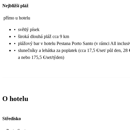
Nejbližší pláž
přímo u hotelu
•
světlý písek
•
široká dlouhá pláž cca 9 km
•
plážový bar v hotelu Pestana Porto Santo (v rámci All inclusi
•
slunečníky a lehátka za poplatek (cca 17,5 €/set/ půl den, 28 
a nebo 175,5 €/set/týden)
O hotelu
Středisko