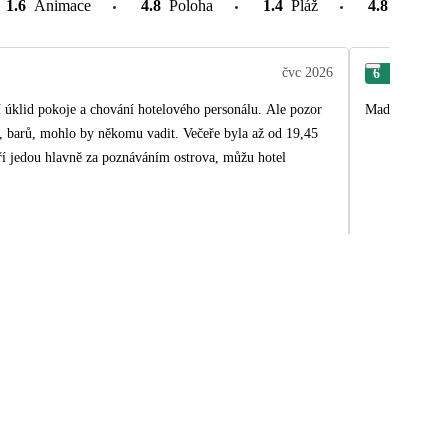
1.6
Animace
4.8
Poloha
1.4
Pláž
4.8
Atrakce
čvc 2026
6
Ant
 úklid pokoje a chování hotelového personálu. Ale pozor
Madeira super.
řů, barů, mohlo by někomu vadit. Večeře byla až od 19,45
í jedou hlavně za poznáváním ostrova, můžu hotel