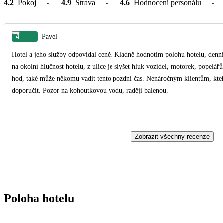
4.2
Pokoj
4.9
Strava
4.6
Hodnocení personálu
4
Pavel
Hotel a jeho služby odpovídal ceně. Kladně hodnotím polohu hotelu, denní
na okolní hlučnost hotelu, z ulice je slyšet hluk vozidel, motorek, popelá
hod, také může někomu vadit tento pozdní čas. Nenáročným klientům, kteř
doporučit. Pozor na kohoutkovou vodu, raději balenou.
Zobrazit všechny recenze
Poloha hotelu