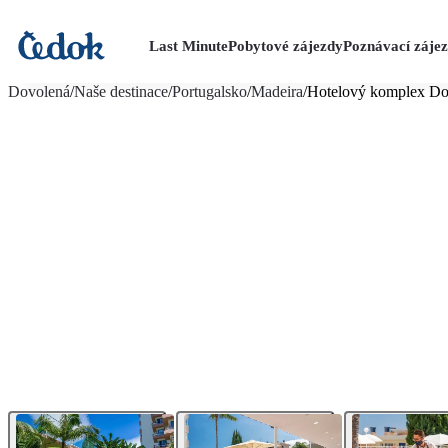
Last Minute
Pobytové zájezdy
Poznávací záje
více fotografií (16)
Dovolená
/
Naše destinace
/
Portugalsko
/
Madeira
/
Hotelový komplex Dor