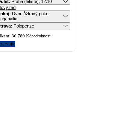
dlet
:
Praha (letiště), 12:10
tový řád
okoj
:
Dvoulůžkový pokoj
uganvilia
trava
:
Polopenze
lkem:
36 780 Kč
podrobnosti
zervujte