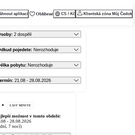
áhnout aplikaci
Oblíbené
CS / Kč
Klientská zóna Můj Čedok
Osoby
:
2 dospělí
dkud pojedete
:
Nerozhoduje
élka pobytu
:
Nerozhoduje
ermín
:
21.08 - 28.08.2026
LAST MINUTE
jlepší možnost v tomto období:
.08
-
28.08.2026
 dní, 7 nocí)