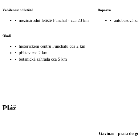
Vzdálenost od letiště
Doprava
•
mezinárodní letiště Funchal - cca 23 km
•
autobusová za
Okolí
•
historickém centru Funchalu cca 2 km
•
přístav cca 2 km
•
botanická zahrada cca 5 km
Pláž
Gavinas
-
praia do g