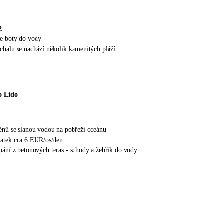
ž
e boty do vody
nchalu se nachází několik kamenitých pláží
o Lido
nů se slanou vodou na pobřeží oceánu
latek cca 6 EUR/os/den
ání z betonových teras - schody a žebřík do vody