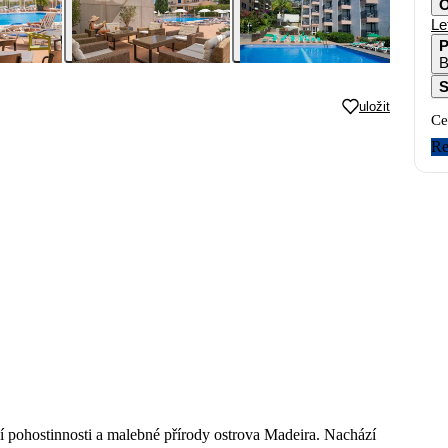
O
Le
P
B
S
uložit
Ce
Re
ní pohostinnosti a malebné přírody ostrova Madeira. Nachází