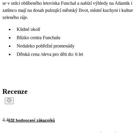
se v srdci oblíbeného letoviska Funchal a nabízí výhledy na Atlantik 
zatímco mají na dosah pulzující městský život, místní kuchyni i kultu
zeleného ráje.
Klidné okolí
Blízko centra Funchalu
Nedaleko pobřežní promenády
Dětská cena /sleva pro děti do: 6 let
Recenze
4.4
632 hodnocení zákazníků