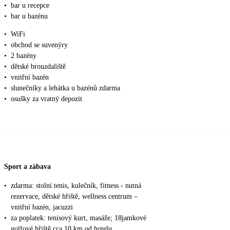
•
bar u recepce
•
bar u bazénu
•
WiFi
•
obchod se suvenýry
•
2 bazény
•
dětské brouzdaliště
•
vnitřní bazén
•
slunečníky a lehátka u bazénů zdarma
•
osušky za vratný depozit
Sport a zábava
•
zdarma: stolní tenis, kulečník, fitness - nutná
rezervace, dětské hřiště, wellness centrum –
vnitřní bazén, jacuzzi
•
za poplatek: tenisový kurt, masáže; 18jamkové
golfové hřiště cca 10 km od hotelu