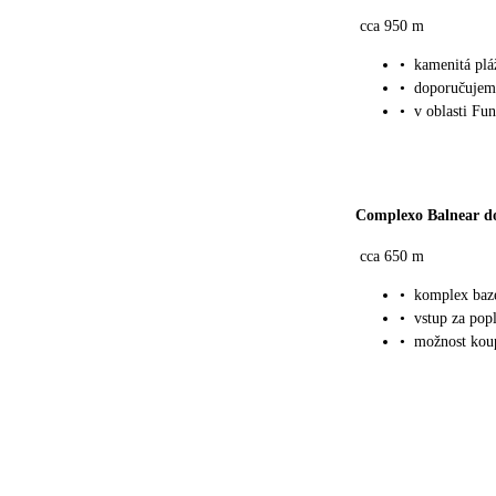
cca 950 m
•
kamenitá plá
•
doporučujem
•
v oblasti Fu
Complexo Balnear d
cca 650 m
•
komplex bazé
•
vstup za pop
•
možnost koup