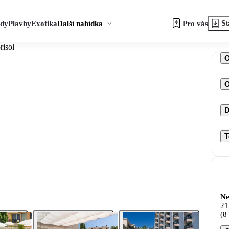
zdy
Plavby
Exotika
Další nabídka
Pro vás
St
isol
O
D
T
Ne
21
(8