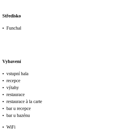
Středisko
•
Funchal
Vybavení
•
vstupní hala
•
recepce
•
výtahy
•
restaurace
•
restaurace à la carte
•
bar u recepce
•
bar u bazénu
•
WiFi