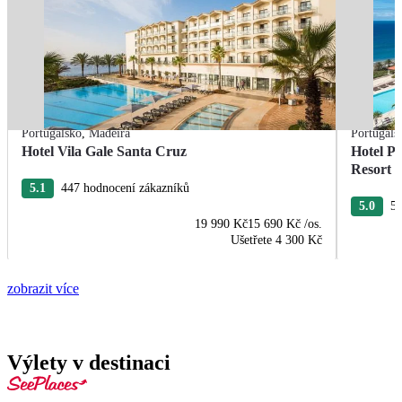
Portugalsko
,
Madeira
Portugals
Hotel Vila Gale Santa Cruz
Hotel P
Resort
5.1
447 hodnocení zákazníků
5.0
58
19 990 Kč
15 690 Kč
/os.
Ušetřete
4 300 Kč
zobrazit více
Výlety v destinaci