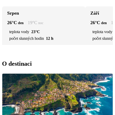
Srpen
Září
26
°C
19
°C
26
°C
1
den
noc
den
teplota vody
23°C
teplota vody
počet slunných hodin
12 h
počet slunnýc
O destinaci