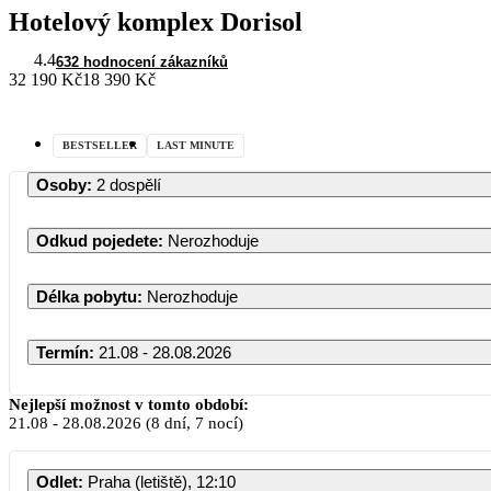
Hotelový komplex Dorisol
4.4
632 hodnocení zákazníků
32 190 Kč
18 390 Kč
BESTSELLER
LAST MINUTE
Osoby
:
2 dospělí
Odkud pojedete
:
Nerozhoduje
Délka pobytu
:
Nerozhoduje
Termín
:
21.08 - 28.08.2026
Nejlepší možnost v tomto období:
21.08
-
28.08.2026
(8 dní, 7 nocí)
Odlet
:
Praha (letiště), 12:10