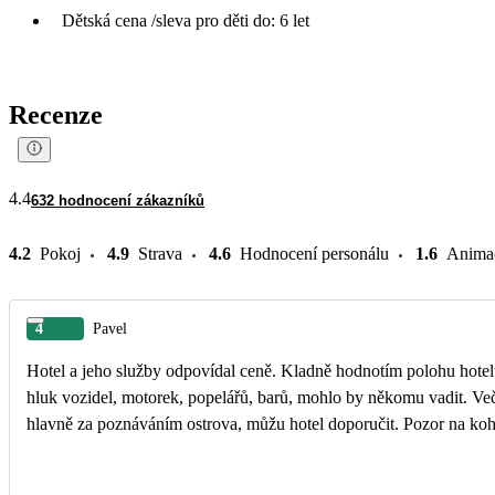
Dětská cena /sleva pro děti do: 6 let
Recenze
4.4
632 hodnocení zákazníků
4.2
Pokoj
4.9
Strava
4.6
Hodnocení personálu
1.6
Anima
4
Pavel
Hotel a jeho služby odpovídal ceně. Kladně hodnotím polohu hotelu,
hluk vozidel, motorek, popelářů, barů, mohlo by někomu vadit. Ve
hlavně za poznáváním ostrova, můžu hotel doporučit. Pozor na koh