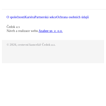
O společnosti
Kariéra
Partnerská sekce
Ochrana osobních údajů
Čedok a.s
Návrh a realizace webu
Axabee sp. z. o.o.
© 2026, cestovní kancelář Čedok a.s.