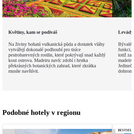
Květiny, kam se podíváš
Levády
Na živiny bohatá vulkanická půda a dostatek vláhy
Bývalé z
vytvářejí dokonalé podhoubí pro tisíce
funkci, 
pestrobarevných rostlin, které pokrývají snad každý
totiž za
kout ostrova. Madeiru navíc zdobí i hrstka
madeirsk
překrásných botanických zahrad, které zkrátka
Jedinečn
musíte navštívit.
dohroma
Podobné hotely v regionu
BESTSEL