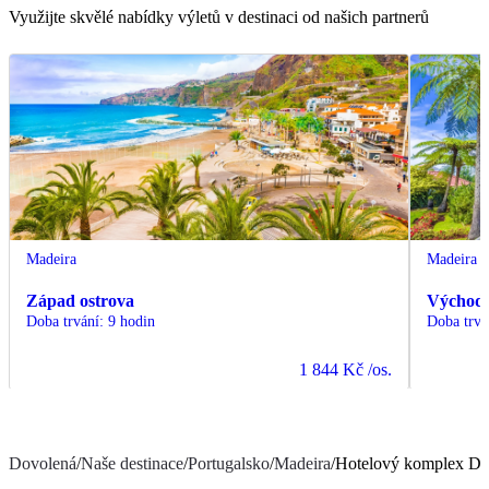
Využijte skvělé nabídky výletů v destinaci od našich partnerů
Madeira
Madeira
Západ ostrova
Východ 
Doba trvání
:
9 hodin
Doba trvá
1 844 Kč
/os.
Dovolená
/
Naše destinace
/
Portugalsko
/
Madeira
/
Hotelový komplex Dor