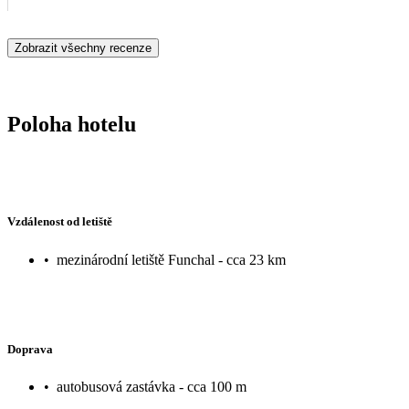
Zobrazit všechny recenze
Poloha hotelu
Vzdálenost od letiště
•
mezinárodní letiště Funchal - cca 23 km
Doprava
•
autobusová zastávka - cca 100 m