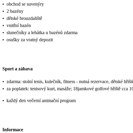
•
obchod se suvenýry
•
2 bazény
•
dětské brouzdaliště
•
vnitřní bazén
•
slunečníky a lehátka u bazénů zdarma
•
osušky za vratný depozit
Sport a zábava
•
zdarma: stolní tenis, kulečník, fitness - nutná rezervace, dětské hřiš
•
za poplatek: tenisový kurt, masáže; 18jamkové golfové hřiště cca 1
•
každý den večerní animační program
Informace