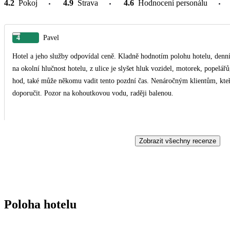
4.2
Pokoj
4.9
Strava
4.6
Hodnocení personálu
4
Pavel
Hotel a jeho služby odpovídal ceně. Kladně hodnotím polohu hotelu, denní
na okolní hlučnost hotelu, z ulice je slyšet hluk vozidel, motorek, popelá
hod, také může někomu vadit tento pozdní čas. Nenáročným klientům, kteř
doporučit. Pozor na kohoutkovou vodu, raději balenou.
Zobrazit všechny recenze
Poloha hotelu