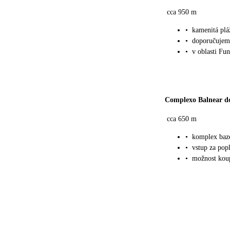
cca 950 m
•
kamenitá plá
•
doporučujem
•
v oblasti Fu
Complexo Balnear d
cca 650 m
•
komplex bazé
•
vstup za pop
•
možnost koup