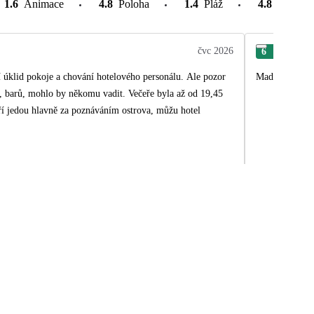
1.6
Animace
4.8
Poloha
1.4
Pláž
4.8
Atrakce
čvc 2026
6
Ant
 úklid pokoje a chování hotelového personálu. Ale pozor
Madeira super.
řů, barů, mohlo by někomu vadit. Večeře byla až od 19,45
í jedou hlavně za poznáváním ostrova, můžu hotel