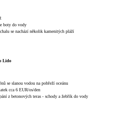
ž
e boty do vody
nchalu se nachází několik kamenitých pláží
o Lido
nů se slanou vodou na pobřeží oceánu
latek cca 6 EUR/os/den
ání z betonových teras - schody a žebřík do vody