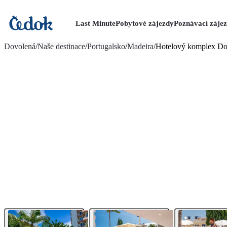
Last Minute
Pobytové zájezdy
Poznávací záje
více fotografií (16)
Dovolená
/
Naše destinace
/
Portugalsko
/
Madeira
/
Hotelový komplex Dor