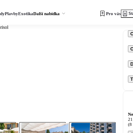
zdy
Plavby
Exotika
Další nabídka
Pro vás
St
isol
O
D
T
Ne
21
(8