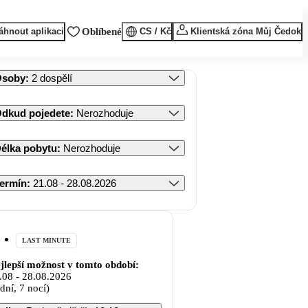
áhnout aplikaci
Oblíbené
CS / Kč
Klientská zóna Můj Čedok
Osoby
:
2 dospělí
dkud pojedete
:
Nerozhoduje
élka pobytu
:
Nerozhoduje
ermín
:
21.08 - 28.08.2026
LAST MINUTE
jlepší možnost v tomto období:
.08
-
28.08.2026
 dní, 7 nocí)