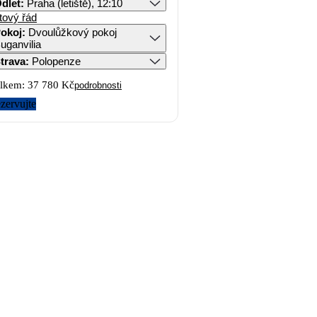
dlet
:
Praha (letiště), 12:10
tový řád
okoj
:
Dvoulůžkový pokoj
uganvilia
trava
:
Polopenze
lkem:
37 780 Kč
podrobnosti
zervujte