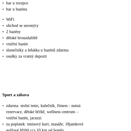
•
bar u recepce
•
bar u bazénu
•
WiFi
•
obchod se suvenýry
•
2 bazény
•
dětské brouzdaliště
•
vnitřní bazén
•
slunečníky a lehátka u bazénů zdarma
•
osušky za vratný depozit
Sport a zábava
•
zdarma: stolní tenis, kulečník, fitness - nutná
rezervace, dětské hřiště, wellness centrum –
vnitřní bazén, jacuzzi
•
za poplatek: tenisový kurt, masáže; 18jamkové
golfové hřiště cca 10 km od hotelu