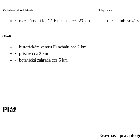
Vzdálenost od letiště
Doprava
•
mezinárodní letiště Funchal - cca 23 km
•
autobusová za
Okolí
•
historickém centru Funchalu cca 2 km
•
přístav cca 2 km
•
botanická zahrada cca 5 km
Pláž
Gavinas
-
praia do g