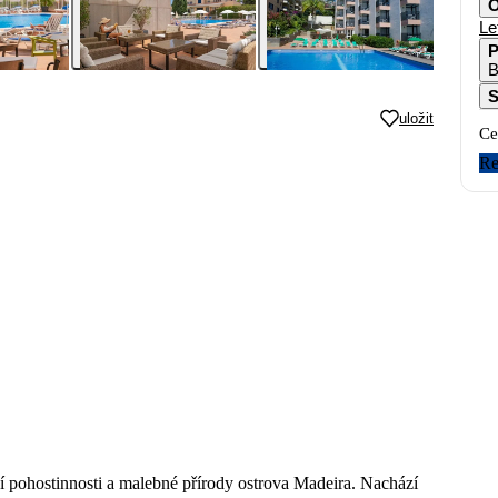
O
Le
P
B
S
uložit
Ce
Re
ní pohostinnosti a malebné přírody ostrova Madeira. Nachází