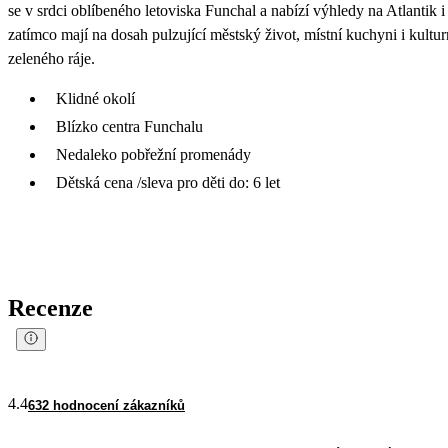
se v srdci oblíbeného letoviska Funchal a nabízí výhledy na Atlantik 
zatímco mají na dosah pulzující městský život, místní kuchyni i kultu
zeleného ráje.
Klidné okolí
Blízko centra Funchalu
Nedaleko pobřežní promenády
Dětská cena /sleva pro děti do: 6 let
Recenze
4.4
632 hodnocení zákazníků