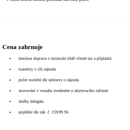
Cena zahrnuje
leteckou dopravu v turistické třídě včetně tax a příplatků
transfery v cíli zájezdu
počet noclehů dle smlouvy o zájezdu
stravování v rozsahu uvedeném u ubytovacího zařízení
služby delegáta
pojištění dle zák. č. 159/99 Sb.