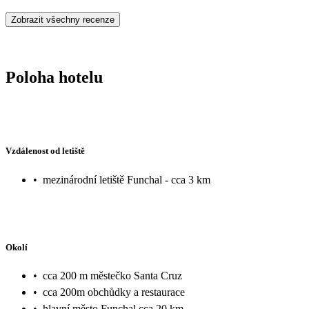
Zobrazit všechny recenze
Poloha hotelu
Vzdálenost od letiště
•
mezinárodní letiště Funchal - cca 3 km
Okolí
•
cca 200 m městečko Santa Cruz
•
cca 200m obchůdky a restaurace
•
hlavní město Funchal cca 20 km