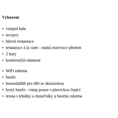
Vybavení
•
vstupní hala
•
recepce
•
hlavní restaurace
•
restaurace à la carte - nutná rezervace předem
•
2 bary
•
konferenční místnost
•
WiFi zdarma
•
bazén
•
brouzdaliště pro děti se skluzavkou
•
krytý bazén - vstup pouze s plaveckou čepicí
•
terasa s lehátky a slunečníky u bazénu zdarma