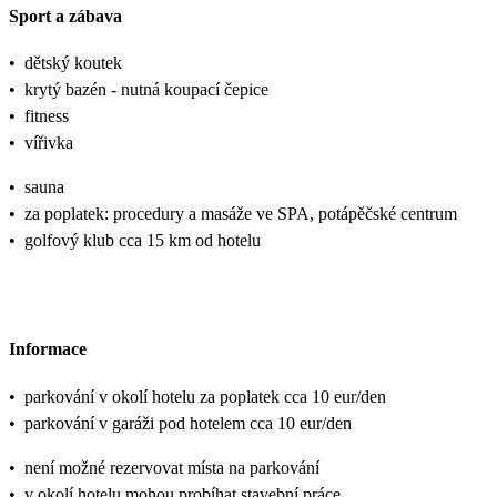
Sport a zábava
•
dětský koutek
•
krytý bazén - nutná koupací čepice
•
fitness
•
vířivka
•
sauna
•
za poplatek: procedury a masáže ve SPA, potápěčské centrum
•
golfový klub cca 15 km od hotelu
Informace
•
parkování v okolí hotelu za poplatek cca 10 eur/den
•
parkování v garáži pod hotelem cca 10 eur/den
•
není možné rezervovat místa na parkování
•
v okolí hotelu mohou probíhat stavební práce