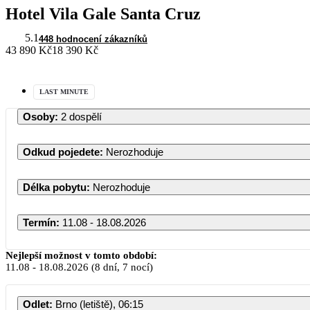
Hotel Vila Gale Santa Cruz
5.1
448 hodnocení zákazníků
43 890 Kč
18 390 Kč
LAST MINUTE
Osoby
:
2 dospělí
Odkud pojedete
:
Nerozhoduje
Délka pobytu
:
Nerozhoduje
Termín
:
11.08 - 18.08.2026
Nejlepší možnost v tomto období:
11.08
-
18.08.2026
(8 dní, 7 nocí)
Odlet
:
Brno (letiště), 06:15