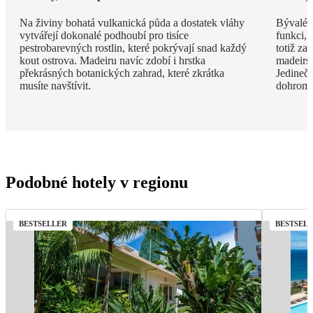
Na živiny bohatá vulkanická půda a dostatek vláhy
Bývalé z
vytvářejí dokonalé podhoubí pro tisíce
funkci, 
pestrobarevných rostlin, které pokrývají snad každý
totiž za
kout ostrova. Madeiru navíc zdobí i hrstka
madeirsk
překrásných botanických zahrad, které zkrátka
Jedinečn
musíte navštívit.
dohroma
Podobné hotely v regionu
BESTSELLER
BESTSEL