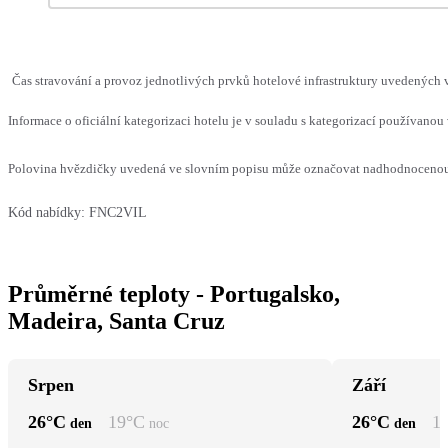
Čas stravování a provoz jednotlivých prvků hotelové infrastruktury uvedených
Informace o oficiální kategorizaci hotelu je v souladu s kategorizací používanou 
Polovina hvězdičky uvedená ve slovním popisu může označovat nadhodnocenou n
Kód nabídky:
FNC2VIL
Průměrné teploty - Portugalsko,
Madeira, Santa Cruz
Srpen
Září
26
°C
19
°C
26
°C
1
den
noc
den