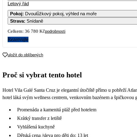
Letový řád
Pokoj
:
Dvoulůžkový pokoj, výhled na moře
Strava
:
Snídaně
Celkem:
36 780 Kč
podrobnosti
Rezervujte
uložit do oblíbených
Proč si vybrat tento hotel
Hotel Vila Galé Santa Cruz je elegantní útočiště přímo u pobřeží Atl
hotel láká svým wellness centrem, venkovním bazénem a špičkovou gas
Promenáda a kamenitá pláž před hotelem
Krátký transfer z letiště
Vyhlášená kuchyně
Dětská cena /sleva pro děti do: 13 let