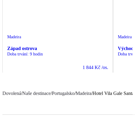
Madeira
Madeira
Západ ostrova
Východ 
Doba trvání
:
9 hodin
Doba trvá
1 844 Kč
/os.
Dovolená
/
Naše destinace
/
Portugalsko
/
Madeira
/
Hotel Vila Gale Santa