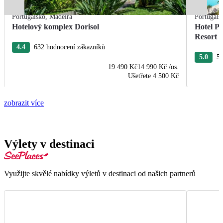
Portugalsko
,
Madeira
Portugals
Hotelový komplex Dorisol
Hotel P
Resort
4.4
632 hodnocení zákazníků
5.0
58
19 490 Kč
14 990 Kč
/os.
Ušetřete
4 500 Kč
zobrazit více
Výlety v destinaci
Využijte skvělé nabídky výletů v destinaci od našich partnerů