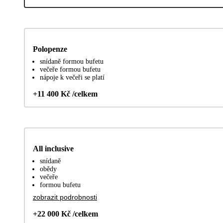
Polopenze
snídaně formou bufetu
večeře formou bufetu
nápoje k večeři se platí
+11 400 Kč /celkem
All inclusive
snídaně
obědy
večeře
formou bufetu
zobrazit podrobnosti
+22 000 Kč /celkem