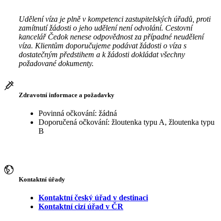
Udělení víza je plně v kompetenci zastupitelských úřadů, proti
zamítnutí žádosti o jeho udělení není odvolání. Cestovní
kancelář Čedok nenese odpovědnost za případné neudělení
víza. Klientům doporučujeme podávat žádosti o víza s
dostatečným předstihem a k žádosti dokládat všechny
požadované dokumenty.
Zdravotní informace a požadavky
Povinná očkování: žádná
Doporučená očkování: žloutenka typu A, žloutenka typu
B
Kontaktní úřady
Kontaktní český úřad v destinaci
Kontaktní cizí úřad v ČR