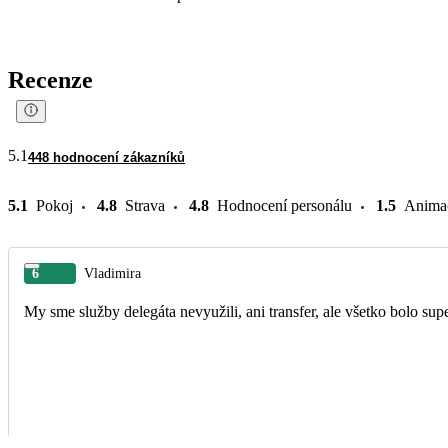
Recenze
5.1
448 hodnocení zákazníků
5.1
Pokoj
4.8
Strava
4.8
Hodnocení personálu
1.5
Anima
6
Vladimira
My sme služby delegáta nevyužili, ani transfer, ale všetko bolo sup