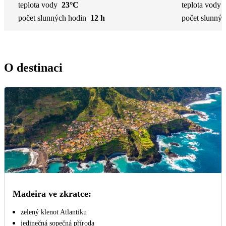
teplota vody
23°C
teplota vody
počet slunných hodin
12 h
počet slunnýc
O destinaci
Madeira ve zkratce:
zelený klenot Atlantiku
jedinečná sopečná příroda