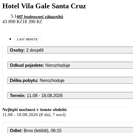
Hotel Vila Gale Santa Cruz
5.1
447 hodnocení zákazníků
43 890 Kč
18 390 Kč
LAST MINUTE
Osoby
:
2 dospělí
Odkud pojedete
:
Nerozhoduje
Délka pobytu
:
Nerozhoduje
Termín
:
11.08 - 18.08.2026
Nejlepší možnost v tomto období:
11.08
-
18.08.2026
(8 dní, 7 nocí)
Odlet
:
Brno (letiště), 06:15