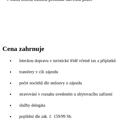
Cena zahrnuje
leteckou dopravu v turistické třídě včetně tax a příplatků
transfery v cíli zájezdu
počet noclehů dle smlouvy o zájezdu
stravování v rozsahu uvedeném u ubytovacího zařízení
služby delegáta
pojištění dle zák. č. 159/99 Sb.