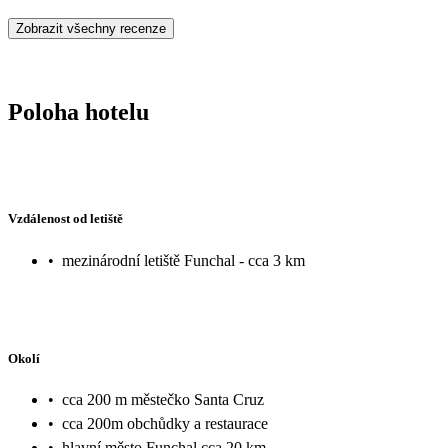
Zobrazit všechny recenze
Poloha hotelu
Vzdálenost od letiště
•
mezinárodní letiště Funchal - cca 3 km
Okolí
•
cca 200 m městečko Santa Cruz
•
cca 200m obchůdky a restaurace
•
hlavní město Funchal cca 20 km