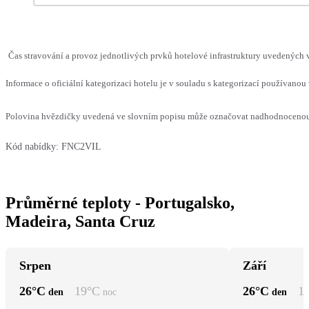
Čas stravování a provoz jednotlivých prvků hotelové infrastruktury uvedených
Informace o oficiální kategorizaci hotelu je v souladu s kategorizací používanou 
Polovina hvězdičky uvedená ve slovním popisu může označovat nadhodnocenou n
Kód nabídky:
FNC2VIL
Průměrné teploty - Portugalsko,
Madeira, Santa Cruz
Srpen
Září
26
°C
19
°C
26
°C
1
den
noc
den