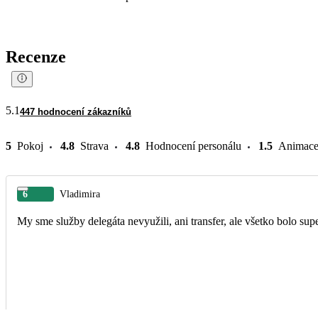
Recenze
5.1
447 hodnocení zákazníků
5
Pokoj
4.8
Strava
4.8
Hodnocení personálu
1.5
Animac
6
Vladimira
My sme služby delegáta nevyužili, ani transfer, ale všetko bolo sup