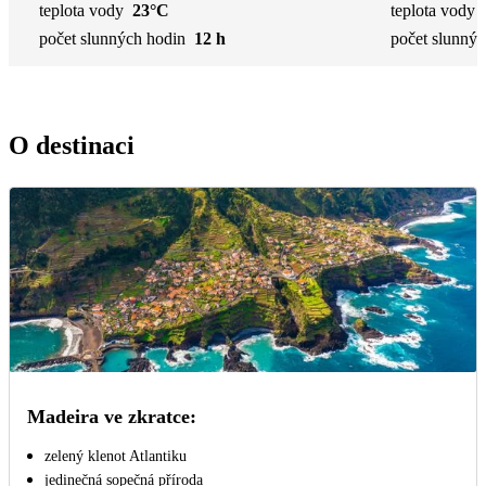
teplota vody
23°C
teplota vody
počet slunných hodin
12 h
počet slunnýc
O destinaci
Madeira ve zkratce:
zelený klenot Atlantiku
jedinečná sopečná příroda