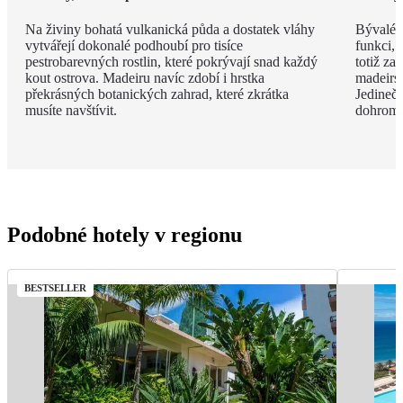
Na živiny bohatá vulkanická půda a dostatek vláhy
Bývalé z
vytvářejí dokonalé podhoubí pro tisíce
funkci, 
pestrobarevných rostlin, které pokrývají snad každý
totiž za
kout ostrova. Madeiru navíc zdobí i hrstka
madeirsk
překrásných botanických zahrad, které zkrátka
Jedinečn
musíte navštívit.
dohroma
Podobné hotely v regionu
BESTSELLER