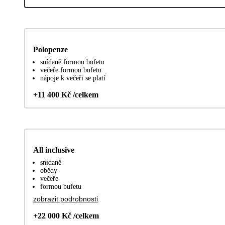
Polopenze
snídaně formou bufetu
večeře formou bufetu
nápoje k večeři se platí
+11 400 Kč /celkem
All inclusive
snídaně
obědy
večeře
formou bufetu
zobrazit podrobnosti
+22 000 Kč /celkem