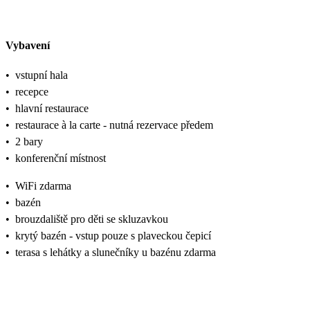
Vybavení
•
vstupní hala
•
recepce
•
hlavní restaurace
•
restaurace à la carte - nutná rezervace předem
•
2 bary
•
konferenční místnost
•
WiFi zdarma
•
bazén
•
brouzdaliště pro děti se skluzavkou
•
krytý bazén - vstup pouze s plaveckou čepicí
•
terasa s lehátky a slunečníky u bazénu zdarma