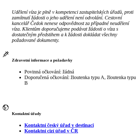
Udělení víza je plně v kompetenci zastupitelských úřadů, proti
zamítnutí žádosti o jeho udělení není odvolání. Cestovní
kancelář Čedok nenese odpovědnost za případné neudělení
víza. Klientům doporučujeme podávat žádosti o víza s
dostatečným předstihem a k žádosti dokládat všechny
požadované dokumenty.
Zdravotní informace a požadavky
Povinná očkování: žádná
Doporučená očkování: žloutenka typu A, žloutenka typu
B
Kontaktní úřady
Kontaktní český úřad v destinaci
Kontaktní cizí úřad v ČR