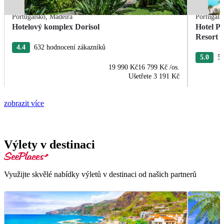
Portugalsko
,
Madeira
Portugals
Hotelový komplex Dorisol
Hotel P
Resort
4.4
632 hodnocení zákazníků
5.0
58
19 990 Kč
16 799 Kč
/os.
Ušetřete
3 191 Kč
zobrazit více
Výlety v destinaci
Využijte skvělé nabídky výletů v destinaci od našich partnerů