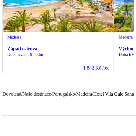
Madeira
Madeira
Západ ostrova
Východ 
Doba trvání
:
9 hodin
Doba trvá
1 842 Kč
/os.
Dovolená
/
Naše destinace
/
Portugalsko
/
Madeira
/
Hotel Vila Gale Santa