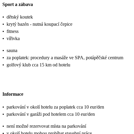
Sport a zábava
•
dětský koutek
•
krytý bazén - nutná koupací čepice
•
fitness
•
vířivka
•
sauna
•
za poplatek: procedury a masáže ve SPA, potápěčské centrum
•
golfový klub cca 15 km od hotelu
Informace
•
parkování v okolí hotelu za poplatek cca 10 eur/den
•
parkování v garáži pod hotelem cca 10 eur/den
•
není možné rezervovat místa na parkování
•
v okolí hotelu mohou probíhat stavební práce