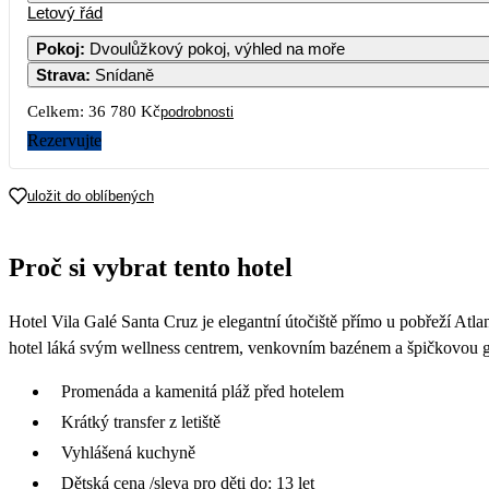
Letový řád
Pokoj
:
Dvoulůžkový pokoj, výhled na moře
Strava
:
Snídaně
Celkem:
36 780 Kč
podrobnosti
Rezervujte
uložit do oblíbených
Proč si vybrat tento hotel
Hotel Vila Galé Santa Cruz je elegantní útočiště přímo u pobřeží Atl
hotel láká svým wellness centrem, venkovním bazénem a špičkovou gas
Promenáda a kamenitá pláž před hotelem
Krátký transfer z letiště
Vyhlášená kuchyně
Dětská cena /sleva pro děti do: 13 let