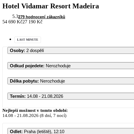
Hotel Vidamar Resort Madeira
5.3
279 hodnocení zákazníků
54 690 Kč
27 190 Kč
LAST MINUTE
Osoby
:
2 dospělí
Odkud pojedete
:
Nerozhoduje
Délka pobytu
:
Nerozhoduje
Termín
:
14.08 - 21.08.2026
Nejlepší možnost v tomto období:
14.08
-
21.08.2026
(8 dní, 7 nocí)
Odlet
:
Praha (letiště), 12:10