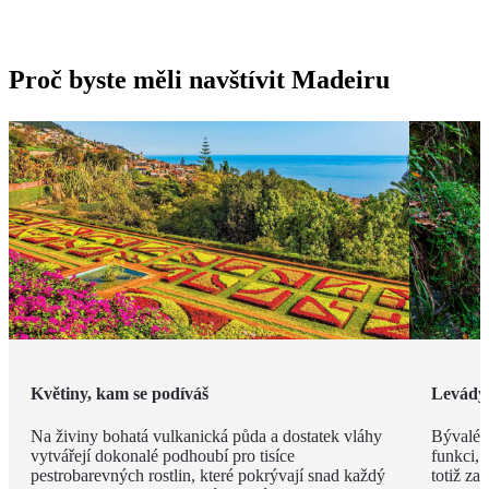
Proč byste měli navštívit Madeiru
Květiny, kam se podíváš
Levády
Na živiny bohatá vulkanická půda a dostatek vláhy
Bývalé z
vytvářejí dokonalé podhoubí pro tisíce
funkci, 
pestrobarevných rostlin, které pokrývají snad každý
totiž za