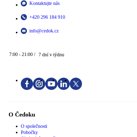
Kontaktujte nás
+420 296 184 910
info@cedok.cz
7:00 - 21:00 /
7 dní v týdnu
O Čedoku
O společnosti
Pobočky