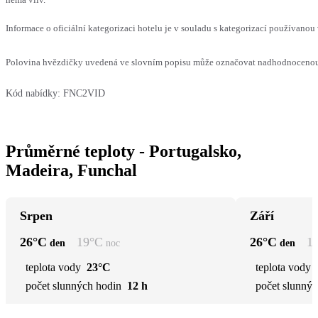
Informace o oficiální kategorizaci hotelu je v souladu s kategorizací používanou 
Polovina hvězdičky uvedená ve slovním popisu může označovat nadhodnocenou n
Kód nabídky:
FNC2VID
Průměrné teploty - Portugalsko,
Madeira, Funchal
Srpen
Září
26
°C
19
°C
26
°C
1
den
noc
den
teplota vody
23°C
teplota vody
počet slunných hodin
12 h
počet slunnýc