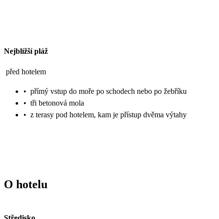
Nejblížší pláž
před hotelem
•
přímý vstup do moře po schodech nebo po žebříku
•
tři betonová mola
•
z terasy pod hotelem, kam je přístup dvěma výtahy
O hotelu
Středisko