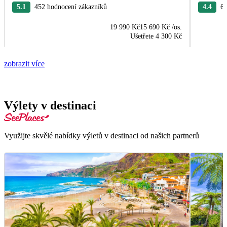
5.1
452 hodnocení zákazníků
4.4
63
19 990 Kč
15 690 Kč
/os.
Ušetřete
4 300 Kč
zobrazit více
Výlety v destinaci
Využijte skvělé nabídky výletů v destinaci od našich partnerů