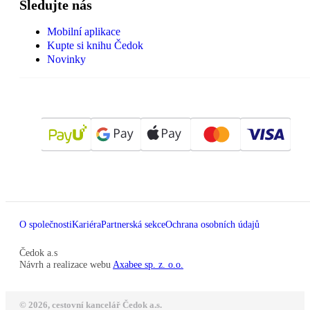
Sledujte nás
Mobilní aplikace
Kupte si knihu Čedok
Novinky
O společnosti
Kariéra
Partnerská sekce
Ochrana osobních údajů
Čedok a.s
Návrh a realizace webu
Axabee sp. z. o.o.
© 2026, cestovní kancelář Čedok a.s.