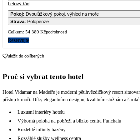
Letový řád
Pokoj
:
Dvoulůžkový pokoj, výhled na moře
Strava
:
Polopenze
Celkem:
54 380 Kč
podrobnosti
Rezervujte
uložit do oblíbených
Proč si vybrat tento hotel
Hotel Vidamar na Madeiře je moderní pětihvězdičkový resort situova
přístup k moři. Díky elegantnímu designu, kvalitním službám a široké n
Luxusní interiéry hotelu
Výborná poloha na pobřeží a blízko centra Funchalu
Rozlehlé infinity bazény
Rozsáhlé služby wellness centra