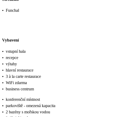
•
Funchal
Vybavení
•
vstupní hala
•
recepce
•
výtahy
•
hlavní restaurace
•
3 à la carte restaurace
•
WiFi zdarma
•
business centrum
•
konferenční místnost
•
parkoviště - omezená kapacita
•
2 bazény s mořskou vodou