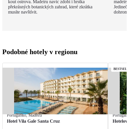
kout ostrova. Madeiru navíc zdobí i hrstka
madeirsk
překrásných botanických zahrad, které zkrátka
Jedinečn
musíte navštívit.
dohroma
Podobné hotely v regionu
BESTSEL
Portugalsko
,
Madeira
Portugals
Hotel Vila Gale Santa Cruz
Hotelov