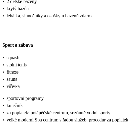
•
2 dětské bazény
•
krytý bazén
•
lehátka, slunečníky a osušky u bazénů zdarma
Sport a zábava
•
squash
•
stolní tenis
•
fitness
•
sauna
•
vířivka
•
sportovní programy
•
kulečník
•
za poplatek: potápěčské centrum, sezónně vodní sporty
•
velké moderní Spa centrum s řadou služeb, procedur za poplatek