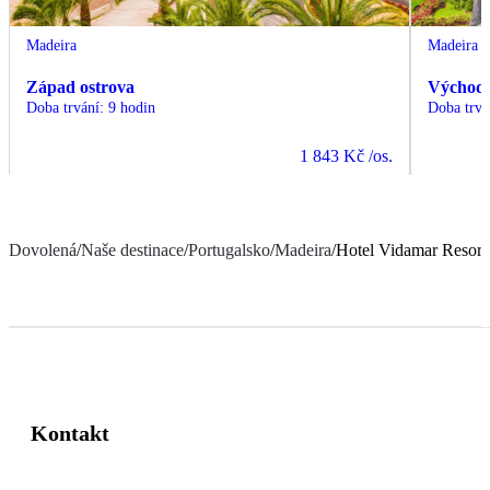
Madeira
Madeira
Západ ostrova
Východ 
Doba trvání
:
9 hodin
Doba trvá
1 843 Kč
/os.
Dovolená
/
Naše destinace
/
Portugalsko
/
Madeira
/
Hotel Vidamar Resort
Kontakt