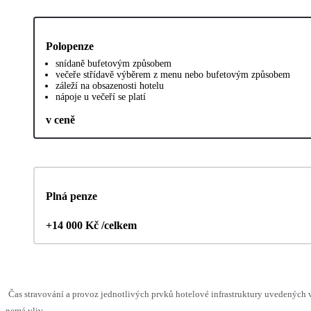
Polopenze
snídaně bufetovým způsobem
večeře střídavě výběrem z menu nebo bufetovým způsobem
záleží na obsazenosti hotelu
nápoje u večeří se platí
v ceně
Plná penze
+14 000 Kč /celkem
Čas stravování a provoz jednotlivých prvků hotelové infrastruktury uvedených
nemá vliv.