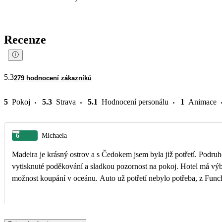
Recenze
5.3
279 hodnocení zákazníků
5
Pokoj
5.3
Strava
5.1
Hodnocení personálu
1
Animace
6
Michaela
Madeira je krásný ostrov a s Čedokem jsem byla již potřetí. Podruhé
vytisknuté poděkování a sladkou pozornost na pokoj. Hotel má výbor
možnost koupání v oceánu. Auto už potřetí nebylo potřeba, z Funcha