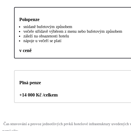
Polopenze
snídaně bufetovým způsobem
večeře střídavě výběrem z menu nebo bufetovým způsobem
záleží na obsazenosti hotelu
nápoje u večeří se platí
v ceně
Plná penze
+14 000 Kč /celkem
Čas stravování a provoz jednotlivých prvků hotelové infrastruktury uvedených
nemá vliv.