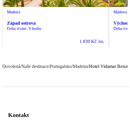
Madeira
Madeira
Západ ostrova
Východ 
Doba trvání
:
9 hodin
Doba trvá
1 839 Kč
/os.
Dovolená
/
Naše destinace
/
Portugalsko
/
Madeira
/
Hotel Vidamar Resort
Kontakt