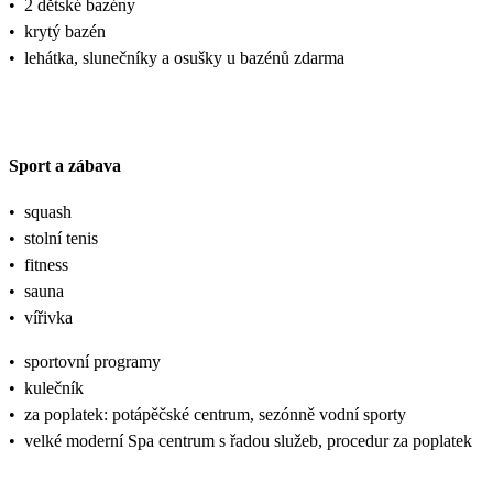
•
2 dětské bazény
•
krytý bazén
•
lehátka, slunečníky a osušky u bazénů zdarma
Sport a zábava
•
squash
•
stolní tenis
•
fitness
•
sauna
•
vířivka
•
sportovní programy
•
kulečník
•
za poplatek: potápěčské centrum, sezónně vodní sporty
•
velké moderní Spa centrum s řadou služeb, procedur za poplatek