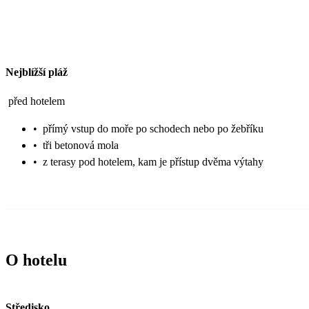
Nejblížší pláž
před hotelem
•
přímý vstup do moře po schodech nebo po žebříku
•
tři betonová mola
•
z terasy pod hotelem, kam je přístup dvěma výtahy
O hotelu
Středisko