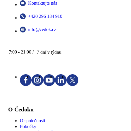
Kontaktujte nás
+420 296 184 910
info@cedok.cz
7:00 - 21:00 /
7 dní v týdnu
O Čedoku
O společnosti
Pobočky