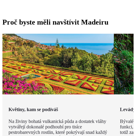
Proč byste měli navštívit Madeiru
Květiny, kam se podíváš
Levády
Na živiny bohatá vulkanická půda a dostatek vláhy
Bývalé z
vytvářejí dokonalé podhoubí pro tisíce
funkci, 
pestrobarevných rostlin, které pokrývají snad každý
totiž za