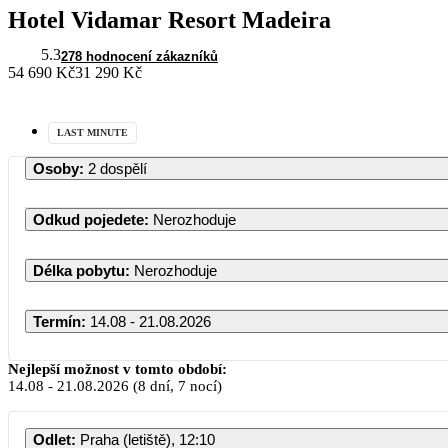
Hotel Vidamar Resort Madeira
5.3
278 hodnocení zákazníků
54 690 Kč
31 290 Kč
LAST MINUTE
Osoby
:
2 dospělí
Odkud pojedete
:
Nerozhoduje
Délka pobytu
:
Nerozhoduje
Termín
:
14.08 - 21.08.2026
Nejlepší možnost v tomto období:
14.08
-
21.08.2026
(8 dní, 7 nocí)
Odlet
:
Praha (letiště), 12:10