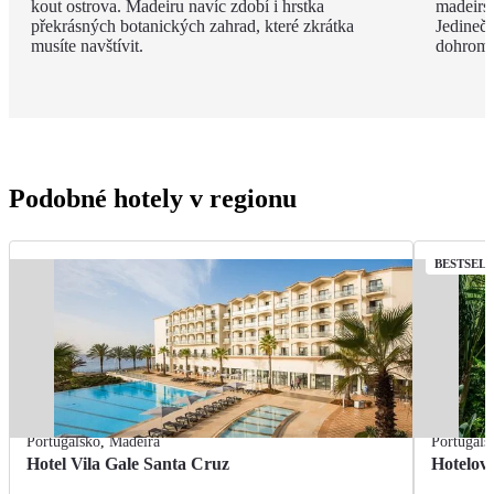
kout ostrova. Madeiru navíc zdobí i hrstka
madeirsk
překrásných botanických zahrad, které zkrátka
Jedinečn
musíte navštívit.
dohroma
Podobné hotely v regionu
BESTSEL
Portugalsko
,
Madeira
Portugals
Hotel Vila Gale Santa Cruz
Hotelov