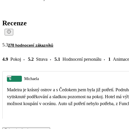
Recenze
5.3
278 hodnocení zákazníků
4.9
Pokoj
5.2
Strava
5.1
Hodnocení personálu
1
Animac
6
Michaela
Madeira je krásný ostrov a s Čedokem jsem byla již potřetí. Podruhé
vytisknuté poděkování a sladkou pozornost na pokoj. Hotel má výbor
možnost koupání v oceánu. Auto už potřetí nebylo potřeba, z Funcha