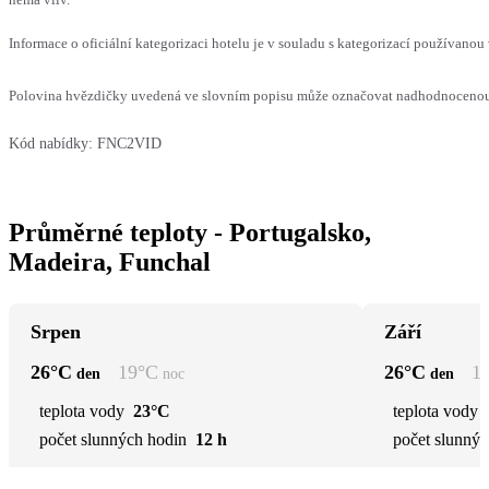
Informace o oficiální kategorizaci hotelu je v souladu s kategorizací používanou 
Polovina hvězdičky uvedená ve slovním popisu může označovat nadhodnocenou n
Kód nabídky:
FNC2VID
Průměrné teploty - Portugalsko,
Madeira, Funchal
Srpen
Září
26
°C
19
°C
26
°C
1
den
noc
den
teplota vody
23°C
teplota vody
počet slunných hodin
12 h
počet slunnýc