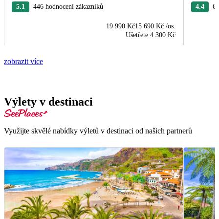
5.1
446 hodnocení zákazníků
4.4
63
19 990 Kč
15 690 Kč
/os.
Ušetřete
4 300 Kč
zobrazit více
Výlety v destinaci
Využijte skvělé nabídky výletů v destinaci od našich partnerů