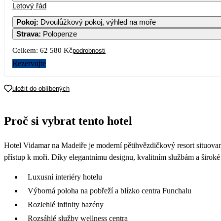
Letový řád
Pokoj
:
Dvoulůžkový pokoj, výhled na moře
Strava
:
Polopenze
Celkem:
62 580 Kč
podrobnosti
Rezervujte
uložit do oblíbených
Proč si vybrat tento hotel
Hotel Vidamar na Madeiře je moderní pětihvězdičkový resort situova
přístup k moři. Díky elegantnímu designu, kvalitním službám a široké n
Luxusní interiéry hotelu
Výborná poloha na pobřeží a blízko centra Funchalu
Rozlehlé infinity bazény
Rozsáhlé služby wellness centra