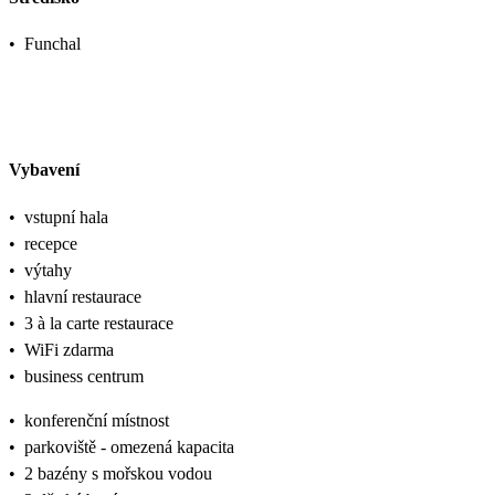
•
Funchal
Vybavení
•
vstupní hala
•
recepce
•
výtahy
•
hlavní restaurace
•
3 à la carte restaurace
•
WiFi zdarma
•
business centrum
•
konferenční místnost
•
parkoviště - omezená kapacita
•
2 bazény s mořskou vodou