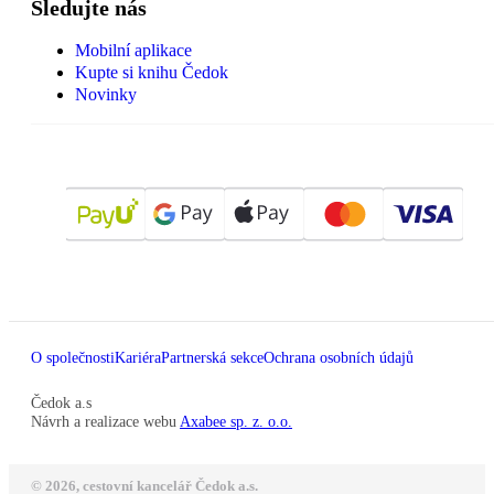
Sledujte nás
Mobilní aplikace
Kupte si knihu Čedok
Novinky
O společnosti
Kariéra
Partnerská sekce
Ochrana osobních údajů
Čedok a.s
Návrh a realizace webu
Axabee sp. z. o.o.
© 2026, cestovní kancelář Čedok a.s.