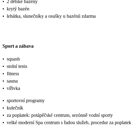
•
2 dětské bazény
•
krytý bazén
•
lehátka, slunečníky a osušky u bazénů zdarma
Sport a zábava
•
squash
•
stolní tenis
•
fitness
•
sauna
•
vířivka
•
sportovní programy
•
kulečník
•
za poplatek: potápěčské centrum, sezónně vodní sporty
•
velké moderní Spa centrum s řadou služeb, procedur za poplatek