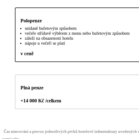
Polopenze
snídaně bufetovým způsobem
večeře střídavě výběrem z menu nebo bufetovým způsobem
záleží na obsazenosti hotelu
nápoje u večeří se platí
v ceně
Plná penze
+14 000 Kč /celkem
Čas stravování a provoz jednotlivých prvků hotelové infrastruktury uvedených
nemá vliv.