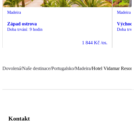
Madeira
Madeira
Západ ostrova
Východ 
Doba trvání
:
9 hodin
Doba trvá
1 844 Kč
/os.
Dovolená
/
Naše destinace
/
Portugalsko
/
Madeira
/
Hotel Vidamar Resort
Kontakt