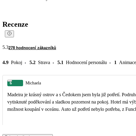
Recenze
5.3
278 hodnocení zákazníků
4.9
Pokoj
5.2
Strava
5.1
Hodnocení personálu
1
Animac
6
Michaela
Madeira je krásný ostrov a s Čedokem jsem byla již potřetí. Podruhé
vytisknuté poděkování a sladkou pozornost na pokoj. Hotel má výbor
možnost koupání v oceánu. Auto už potřetí nebylo potřeba, z Funcha