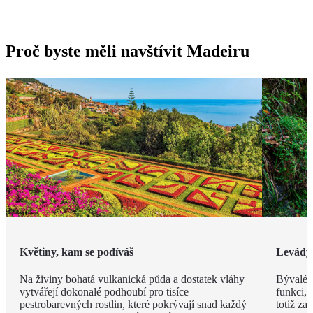
Proč byste měli navštívit Madeiru
Květiny, kam se podíváš
Levády
Na živiny bohatá vulkanická půda a dostatek vláhy
Bývalé z
vytvářejí dokonalé podhoubí pro tisíce
funkci, 
pestrobarevných rostlin, které pokrývají snad každý
totiž za