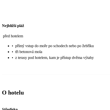
Nejblížší pláž
před hotelem
•
přímý vstup do moře po schodech nebo po žebříku
•
tři betonová mola
•
z terasy pod hotelem, kam je přístup dvěma výtahy
O hotelu
Středisko