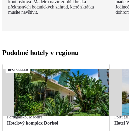
kout ostrova. Madeiru navíc zdobí i hrstka
madeirsk
překrásných botanických zahrad, které zkrátka
Jedinečn
musíte navštívit.
dohroma
Podobné hotely v regionu
BESTSELLER
Portugalsko
,
Madeira
Portugals
Hotelový komplex Dorisol
Hotel Vi