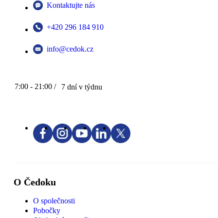
Kontaktujte nás
+420 296 184 910
info@cedok.cz
7:00 - 21:00 /
7 dní v týdnu
O Čedoku
O společnosti
Pobočky