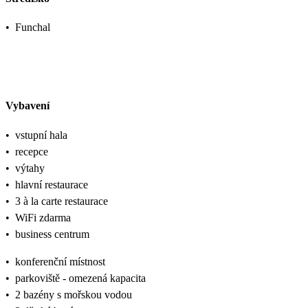
•
Funchal
Vybavení
•
vstupní hala
•
recepce
•
výtahy
•
hlavní restaurace
•
3 à la carte restaurace
•
WiFi zdarma
•
business centrum
•
konferenční místnost
•
parkoviště - omezená kapacita
•
2 bazény s mořskou vodou