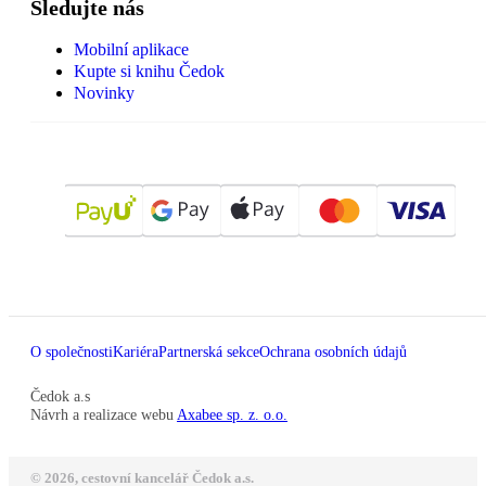
Sledujte nás
Mobilní aplikace
Kupte si knihu Čedok
Novinky
O společnosti
Kariéra
Partnerská sekce
Ochrana osobních údajů
Čedok a.s
Návrh a realizace webu
Axabee sp. z. o.o.
© 2026, cestovní kancelář Čedok a.s.