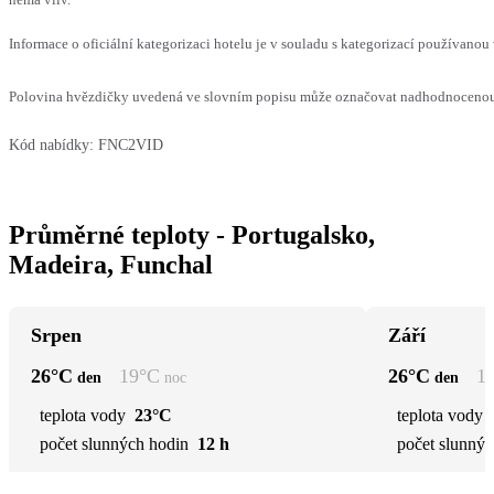
Informace o oficiální kategorizaci hotelu je v souladu s kategorizací používanou 
Polovina hvězdičky uvedená ve slovním popisu může označovat nadhodnocenou n
Kód nabídky:
FNC2VID
Průměrné teploty - Portugalsko,
Madeira, Funchal
Srpen
Září
26
°C
19
°C
26
°C
1
den
noc
den
teplota vody
23°C
teplota vody
počet slunných hodin
12 h
počet slunnýc