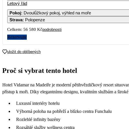
Letový řád
Pokoj
:
Dvoulůžkový pokoj, výhled na moře
Strava
:
Polopenze
Celkem:
56 580 Kč
podrobnosti
Rezervujte
uložit do oblíbených
Proč si vybrat tento hotel
Hotel Vidamar na Madeiře je moderní pětihvězdičkový resort situova
přístup k moři. Díky elegantnímu designu, kvalitním službám a široké n
Luxusní interiéry hotelu
Výborná poloha na pobřeží a blízko centra Funchalu
Rozlehlé infinity bazény
Rozsáhlé služby wellness centra