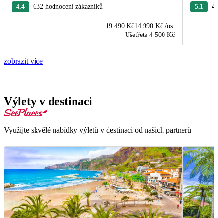
4.4
632 hodnocení zákazníků
5.1
44
19 490 Kč
14 990 Kč
/os.
Ušetřete
4 500 Kč
zobrazit více
Výlety v destinaci
Využijte skvělé nabídky výletů v destinaci od našich partnerů