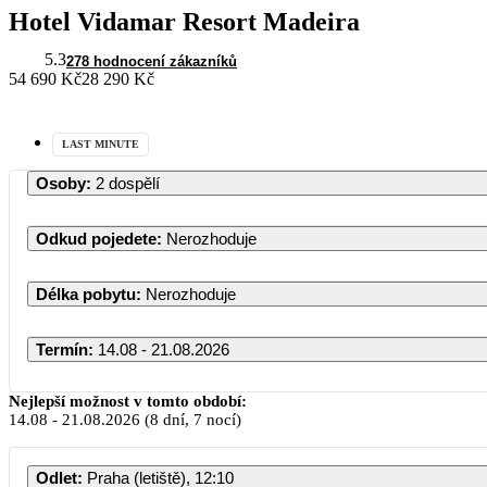
Hotel Vidamar Resort Madeira
5.3
278 hodnocení zákazníků
54 690 Kč
28 290 Kč
LAST MINUTE
Osoby
:
2 dospělí
Odkud pojedete
:
Nerozhoduje
Délka pobytu
:
Nerozhoduje
Termín
:
14.08 - 21.08.2026
Nejlepší možnost v tomto období:
14.08
-
21.08.2026
(8 dní, 7 nocí)
Odlet
:
Praha (letiště), 12:10