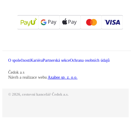
O společnosti
Kariéra
Partnerská sekce
Ochrana osobních údajů
Čedok a.s
Návrh a realizace webu
Axabee sp. z. o.o.
© 2026, cestovní kancelář Čedok a.s.