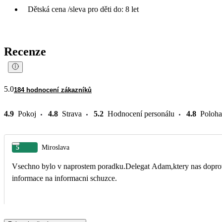
Dětská cena /sleva pro děti do: 8 let
Recenze
5.0
184 hodnocení zákazníků
4.9
Pokoj
4.8
Strava
5.2
Hodnocení personálu
4.8
Poloha
5
Miroslava
Vsechno bylo v naprostem poradku.Delegat Adam,ktery nas doprovaz
informace na informacni schuzce.