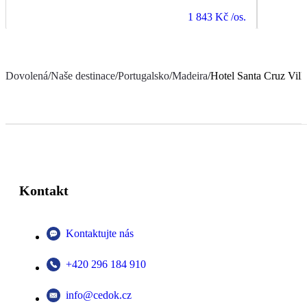
1 843 Kč
/os.
Dovolená
/
Naše destinace
/
Portugalsko
/
Madeira
/
Hotel Santa Cruz Vill
Kontakt
Kontaktujte nás
+420 296 184 910
info@cedok.cz