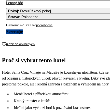
Letový řád
Pokoj
:
Dvoulůžkový pokoj
Strava
:
Polopenze
Celkem:
42 380 Kč
podrobnosti
Rezervujte
uložit do oblíbených
Proč si vybrat tento hotel
Hotel Santa Cruz Village na Madeiře je kouzelným útočištěm, kde se
od oceánu a historických uliček plných kaváren a květin. Díky své id
prostorné pokoje, ale i klidná zahrada s bazénem a výhledem na hory.
Menší hotel s přátelskou atmosférou
Krátký transfer z letiště
Ideální jako výchozí bod k poznávání krás ostrova