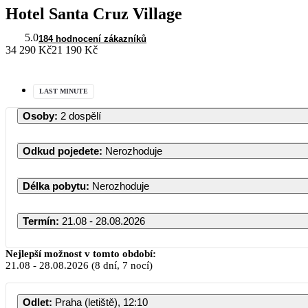
Hotel Santa Cruz Village
5.0
184 hodnocení zákazníků
34 290 Kč
21 190 Kč
LAST MINUTE
Osoby
:
2 dospělí
Odkud pojedete
:
Nerozhoduje
Délka pobytu
:
Nerozhoduje
Termín
:
21.08 - 28.08.2026
Nejlepší možnost v tomto období:
21.08
-
28.08.2026
(8 dní, 7 nocí)
Odlet
:
Praha (letiště), 12:10