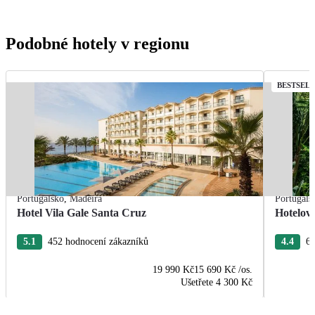
Podobné hotely v regionu
BESTSEL
Portugalsko
,
Madeira
Portugals
Hotel Vila Gale Santa Cruz
Hotelov
5.1
452 hodnocení zákazníků
4.4
63
19 990 Kč
15 690 Kč
/os.
Ušetřete
4 300 Kč