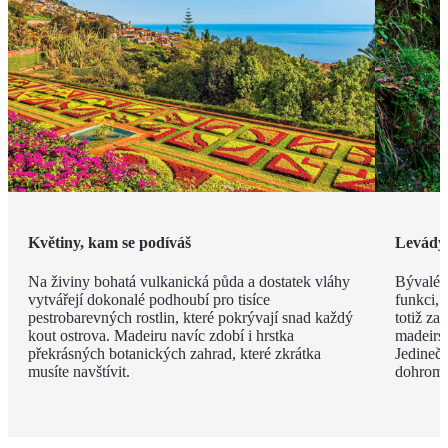
Květiny, kam se podíváš
Levády
Na živiny bohatá vulkanická půda a dostatek vláhy
Bývalé z
vytvářejí dokonalé podhoubí pro tisíce
funkci, 
pestrobarevných rostlin, které pokrývají snad každý
totiž za
kout ostrova. Madeiru navíc zdobí i hrstka
madeirsk
překrásných botanických zahrad, které zkrátka
Jedinečn
musíte navštívit.
dohroma