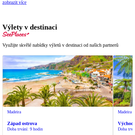
zobrazit více
Výlety v destinaci
Využijte skvělé nabídky výletů v destinaci od našich partnerů
Madeira
Madeira
Západ ostrova
Východ 
Doba trvání
:
9 hodin
Doba trvá