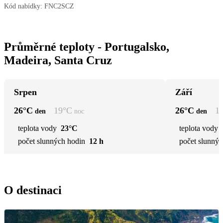
Kód nabídky:
FNC2SCZ
Průměrné teploty - Portugalsko,
Madeira, Santa Cruz
Srpen
Září
26
°C
19
°C
26
°C
1
den
noc
den
teplota vody
23°C
teplota vody
počet slunných hodin
12 h
počet slunnýc
O destinaci