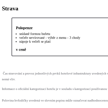
Strava
Polopenze
snídaně formou bufetu
večeře servírované - výběr z menu - 3 chody
nápoje k večeři se platí
v ceně
Čas stravování a provoz jednotlivých prvků hotelové infrastruktury uvedených
nemá vliv.
Informace o oficiální kategorizaci hotelu je v souladu s kategorizací používanou 
Polovina hvězdičky uvedená ve slovním popisu může označovat nadhodnocenou n