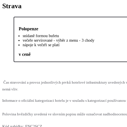
Strava
Polopenze
snídaně formou bufetu
večeře servírované - výběr z menu - 3 chody
nápoje k večeři se platí
v ceně
Čas stravování a provoz jednotlivých prvků hotelové infrastruktury uvedených
nemá vliv.
Informace o oficiální kategorizaci hotelu je v souladu s kategorizací používanou 
Polovina hvězdičky uvedená ve slovním popisu může označovat nadhodnocenou n
Kód nabídky:
FNC2SCZ