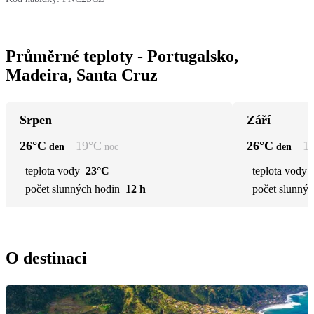
Průměrné teploty - Portugalsko,
Madeira, Santa Cruz
Srpen
Září
26
°C
19
°C
26
°C
1
den
noc
den
teplota vody
23°C
teplota vody
počet slunných hodin
12 h
počet slunnýc
O destinaci