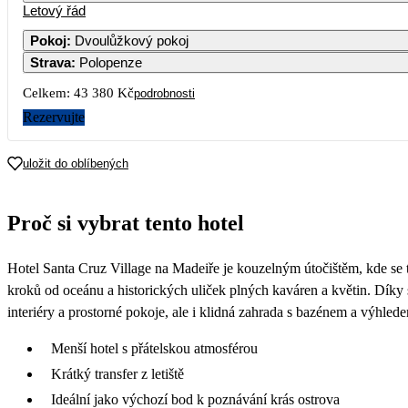
Letový řád
Pokoj
:
Dvoulůžkový pokoj
Strava
:
Polopenze
Celkem:
43 380 Kč
podrobnosti
Rezervujte
uložit do oblíbených
Proč si vybrat tento hotel
Hotel Santa Cruz Village na Madeiře je kouzelným útočištěm, kde se 
kroků od oceánu a historických uliček plných kaváren a květin. Díky
interiéry a prostorné pokoje, ale i klidná zahrada s bazénem a výhled
Menší hotel s přátelskou atmosférou
Krátký transfer z letiště
Ideální jako výchozí bod k poznávání krás ostrova