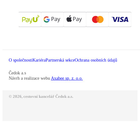
O společnosti
Kariéra
Partnerská sekce
Ochrana osobních údajů
Čedok a.s
Návrh a realizace webu
Axabee sp. z. o.o.
© 2026, cestovní kancelář Čedok a.s.