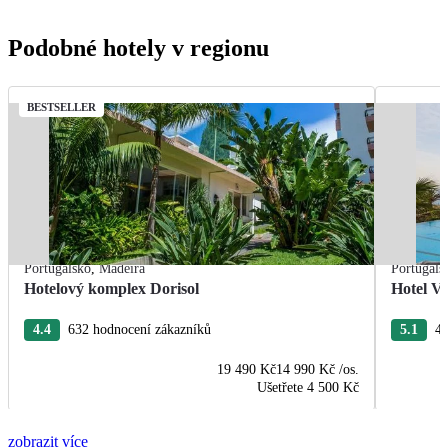
Podobné hotely v regionu
BESTSELLER
Portugalsko
,
Madeira
Portugals
Hotelový komplex Dorisol
Hotel Vi
4.4
632 hodnocení zákazníků
5.1
44
19 490 Kč
14 990 Kč
/os.
Ušetřete
4 500 Kč
zobrazit více