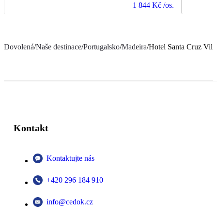
1 844 Kč
/os.
Dovolená
/
Naše destinace
/
Portugalsko
/
Madeira
/
Hotel Santa Cruz Vill
Kontakt
Kontaktujte nás
+420 296 184 910
info@cedok.cz