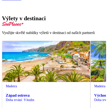
Výlety v destinaci
Využijte skvělé nabídky výletů v destinaci od našich partnerů
Madeira
Madeira
Západ ostrova
Východ 
Doba trvání
:
9 hodin
Doba trvá