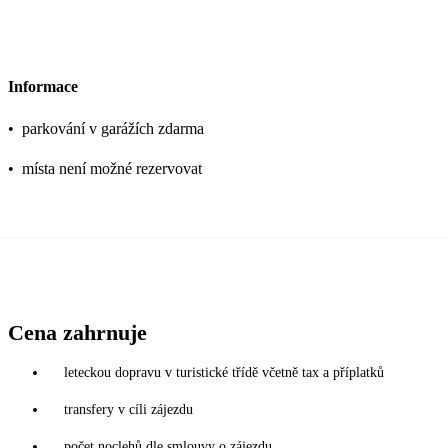
Informace
•
parkování v garážích zdarma
•
místa není možné rezervovat
Cena zahrnuje
leteckou dopravu v turistické třídě včetně tax a příplatků
transfery v cíli zájezdu
počet noclehů dle smlouvy o zájezdu