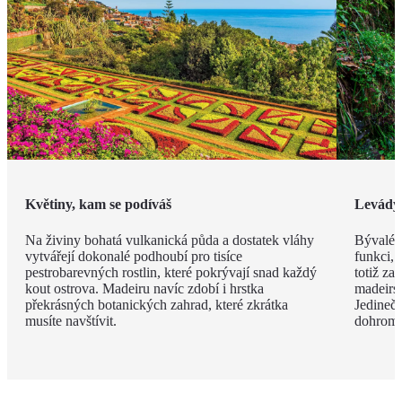
Květiny, kam se podíváš
Levády
Na živiny bohatá vulkanická půda a dostatek vláhy
Bývalé z
vytvářejí dokonalé podhoubí pro tisíce
funkci, 
pestrobarevných rostlin, které pokrývají snad každý
totiž za
kout ostrova. Madeiru navíc zdobí i hrstka
madeirsk
překrásných botanických zahrad, které zkrátka
Jedinečn
musíte navštívit.
dohroma