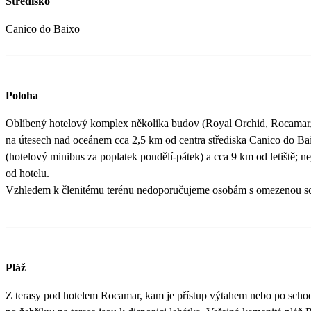
Středisko
Canico do Baixo
Poloha
Oblíbený hotelový komplex několika budov (Royal Orchid, Rocamar, C
na útesech nad oceánem cca 2,5 km od centra střediska Canico do Ba
(hotelový minibus za poplatek pondělí-pátek) a cca 9 km od letiště; n
od hotelu.
Vzhledem k členitému terénu nedoporučujeme osobám s omezenou s
Pláž
Z terasy pod hotelem Rocamar, kam je přístup výtahem nebo po schod