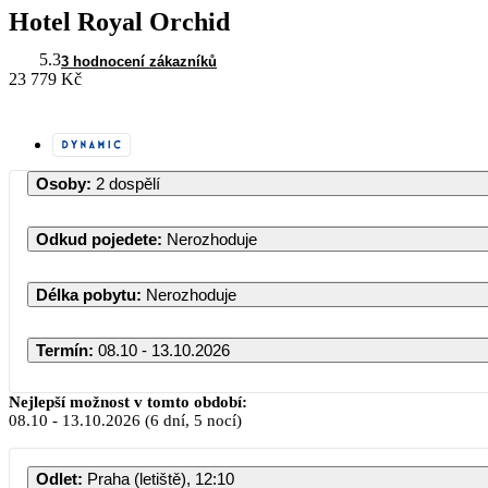
Hotel Royal Orchid
5.3
3 hodnocení zákazníků
23 779 Kč
Osoby
:
2 dospělí
Odkud pojedete
:
Nerozhoduje
Délka pobytu
:
Nerozhoduje
Termín
:
08.10 - 13.10.2026
Říjen 2026
Nejlepší možnost v tomto období:
08.10
-
13.10.2026
(6 dní, 5 nocí)
PO
ÚT
ST
ČT
PÁ
S
Odlet
:
Praha (letiště), 12:10