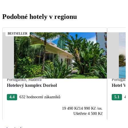
Podobné hotely v regionu
BESTSELLER
Portugalsko
,
Madeira
Portugals
Hotelový komplex Dorisol
Hotel Vi
4.4
632 hodnocení zákazníků
5.1
44
19 490 Kč
14 990 Kč
/os.
Ušetřete
4 500 Kč