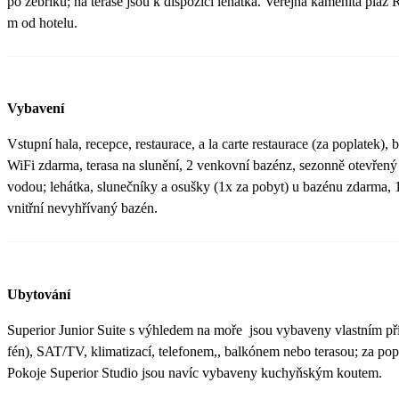
po žebříku; na terase jsou k dispozici lehátka. Veřejná kamenitá pláž
m od hotelu.
Vybavení
Vstupní hala, recepce, restaurace, a la carte restaurace (za poplatek), 
WiFi zdarma, terasa na slunění, 2 venkovní bazénz, sezonně otevřený
vodou; lehátka, slunečníky a osušky (1x za pobyt) u bazénu zdarma, 
vnitřní nevyhřívaný bazén.
Ubytování
Superior Junior Suite s výhledem na moře jsou vybaveny vlastním př
fén), SAT/TV, klimatizací, telefonem,, balkónem nebo terasou; za popl
Pokoje Superior Studio jsou navíc vybaveny kuchyňským koutem.