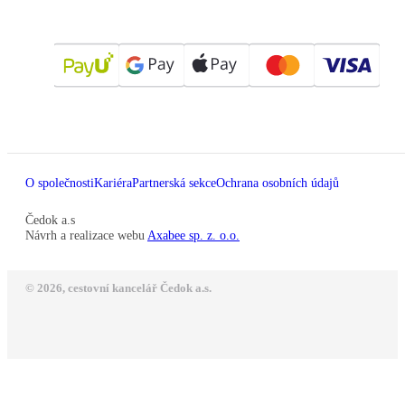
O společnosti
Kariéra
Partnerská sekce
Ochrana osobních údajů
Čedok a.s
Návrh a realizace webu
Axabee sp. z. o.o.
© 2026, cestovní kancelář Čedok a.s.