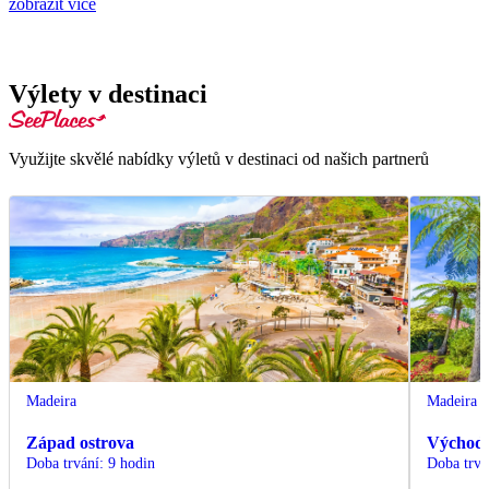
zobrazit více
Výlety v destinaci
Využijte skvělé nabídky výletů v destinaci od našich partnerů
Madeira
Madeira
Západ ostrova
Východ 
Doba trvání
:
9 hodin
Doba trvá