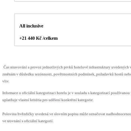
All inclusive
+21 440 Kč /celkem
Čas stravování a provoz jednotlivých prvků hotelové infrastruktury uvedenýc
změnám v důsledku sezónnosti, povětrnostních podmínek, požadavků hostů nebo 
vliv.
Informace o oficiální kategorizaci hotelu je v souladu s kategorizací používanou
uplatňuje vlastní kritéria pro udělení konkrétní kategorie.
Polovina hvězdičky uvedená ve slovním popisu může označovat nadhodnoceno
ve srovnání s oficiální kategorií.