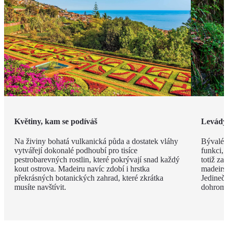
Květiny, kam se podíváš
Levády
Na živiny bohatá vulkanická půda a dostatek vláhy
Bývalé z
vytvářejí dokonalé podhoubí pro tisíce
funkci, 
pestrobarevných rostlin, které pokrývají snad každý
totiž za
kout ostrova. Madeiru navíc zdobí i hrstka
madeirsk
překrásných botanických zahrad, které zkrátka
Jedinečn
musíte navštívit.
dohroma