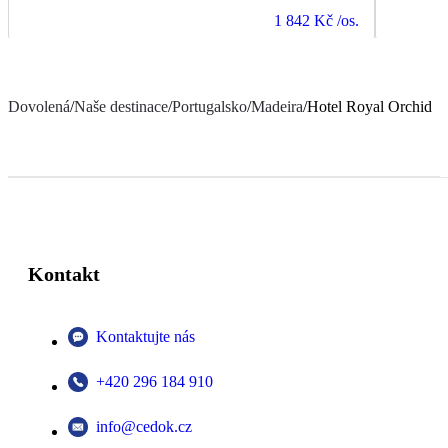
1 842 Kč
/os.
Dovolená
/
Naše destinace
/
Portugalsko
/
Madeira
/
Hotel Royal Orchid
Kontakt
Kontaktujte nás
+420 296 184 910
info@cedok.cz