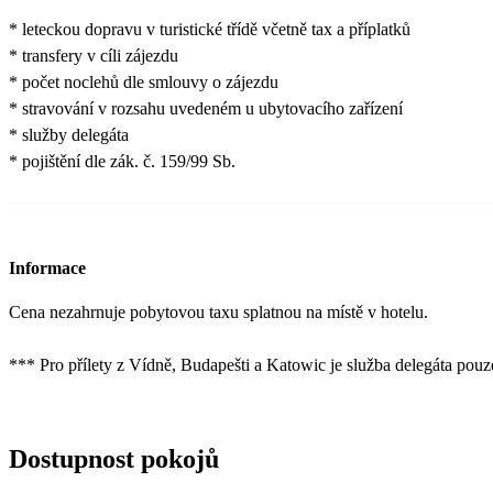
* leteckou dopravu v turistické třídě včetně tax a příplatků
* transfery v cíli zájezdu
* počet noclehů dle smlouvy o zájezdu
* stravování v rozsahu uvedeném u ubytovacího zařízení
* služby delegáta
* pojištění dle zák. č. 159/99 Sb.
Informace
Cena nezahrnuje pobytovou taxu splatnou na místě v hotelu.
*** Pro přílety z Vídně, Budapešti a Katowic je služba delegáta pouz
Dostupnost pokojů