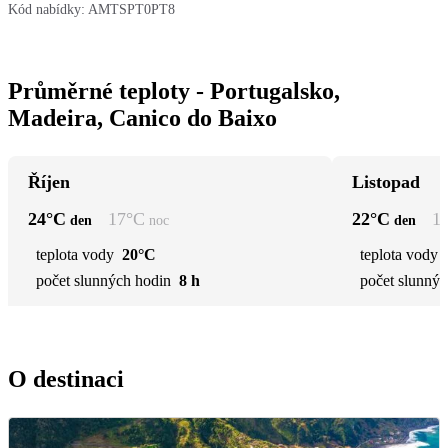
Kód nabídky:
AMTSPT0PT8
Průměrné teploty - Portugalsko,
Madeira, Canico do Baixo
Říjen
Listopad
24
°C
17
°C
22
°C
1
den
noc
den
teplota vody
20°C
teplota vody
počet slunných hodin
8 h
počet slunnýc
O destinaci