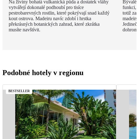
Na živiny bohatá vulkanická půda a dostatek vláhy
Bývalé z
vytvářejí dokonalé podhoubí pro tisíce
funkci, 
pestrobarevných rostlin, které pokrývají snad každý
totiž za
kout ostrova. Madeiru navíc zdobí i hrstka
madeirsk
překrásných botanických zahrad, které zkrátka
Jedinečn
musíte navštívit.
dohroma
Podobné hotely v regionu
BESTSELLER