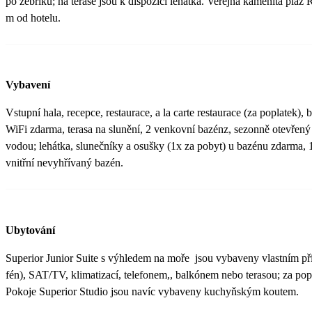
po žebříku; na terase jsou k dispozici lehátka. Veřejná kamenitá pláž
m od hotelu.
Vybavení
Vstupní hala, recepce, restaurace, a la carte restaurace (za poplatek), 
WiFi zdarma, terasa na slunění, 2 venkovní bazénz, sezonně otevřený
vodou; lehátka, slunečníky a osušky (1x za pobyt) u bazénu zdarma, 
vnitřní nevyhřívaný bazén.
Ubytování
Superior Junior Suite s výhledem na moře jsou vybaveny vlastním př
fén), SAT/TV, klimatizací, telefonem,, balkónem nebo terasou; za popl
Pokoje Superior Studio jsou navíc vybaveny kuchyňským koutem.