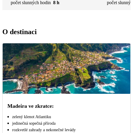
počet slunných hodin
8 h
počet slunnýc
O destinaci
Madeira ve zkratce:
zelený klenot Atlantiku
jedinečná sopečná příroda
rozkvetlé zahrady a nekonečné levády