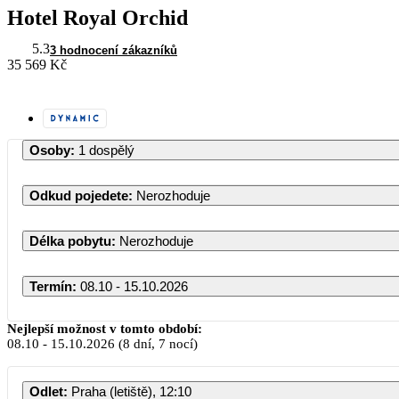
Hotel Royal Orchid
5.3
3 hodnocení zákazníků
35 569 Kč
Osoby
:
1 dospělý
Odkud pojedete
:
Nerozhoduje
Délka pobytu
:
Nerozhoduje
Termín
:
08.10 - 15.10.2026
Říjen 2026
Nejlepší možnost v tomto období:
08.10
-
15.10.2026
(8 dní, 7 nocí)
PO
ÚT
ST
ČT
PÁ
S
Odlet
:
Praha (letiště), 12:10