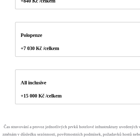
+840 Kč /celkem
Polopenze
+7 030 Kč /celkem
All inclusive
+15 000 Kč /celkem
Čas stravování a provoz jednotlivých prvků hotelové infrastruktury uvedenýc
změnám v důsledku sezónnosti, povětrnostních podmínek, požadavků hostů nebo 