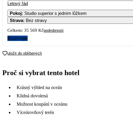
Letový řád
1
2
Pokoj
:
Studio superior s jedním lůžkem
Strava
:
Bez stravy
5
6
7
8
9
1
35 569
30 779
31 
Celkem:
35 569 Kč
podrobnosti
12
13
14
15
16
1
Rezervujte
30 779
29 759
28 859
29 759
30 789
29 
19
20
21
22
23
2
uložit do oblíbených
30 789
29 759
29 759
29 759
31 179
36 
26
27
28
29
30
3
Proč si vybrat tento hotel
Krásný výhled na oceán
Klidná dovolená
Možnost koupání v oceánu
Víceúrovňový terén