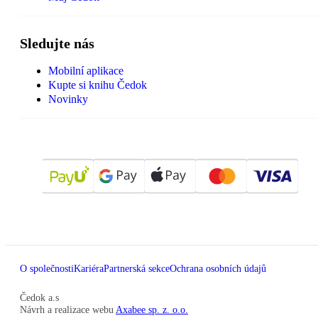
Sledujte nás
Mobilní aplikace
Kupte si knihu Čedok
Novinky
O společnosti
Kariéra
Partnerská sekce
Ochrana osobních údajů
Čedok a.s
Návrh a realizace webu
Axabee sp. z. o.o.