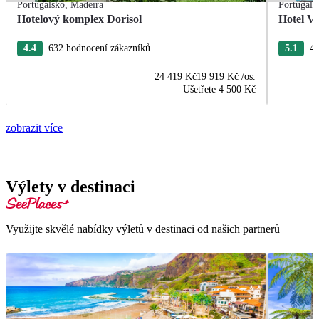
Portugalsko
,
Madeira
Portugals
Hotelový komplex Dorisol
Hotel Vi
4.4
632 hodnocení zákazníků
5.1
44
24 419 Kč
19 919 Kč
/os.
Ušetřete
4 500 Kč
zobrazit více
Výlety v destinaci
Využijte skvělé nabídky výletů v destinaci od našich partnerů