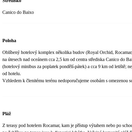
Středisko
Canico do Baixo
Poloha
Oblíbený hotelový komplex několika budov (Royal Orchid, Rocamar, C
na útesech nad oceánem cca 2,5 km od centra střediska Canico do Ba
(hotelový minibus za poplatek pondělí-pátek) a cca 9 km od letiště; n
od hotelu.
Vzhledem k členitému terénu nedoporučujeme osobám s omezenou s
Pláž
Z terasy pod hotelem Rocamar, kam je přístup výtahem nebo po schod