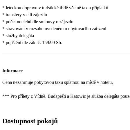
* leteckou dopravu v turistické třídě včetně tax a příplatků
* transfery v cíli zájezdu
* počet noclehů dle smlouvy o zájezdu
* stravování v rozsahu uvedeném u ubytovacího zařízení
* služby delegáta
* pojištění dle zák. č. 159/99 Sb.
Informace
Cena nezahrnuje pobytovou taxu splatnou na místě v hotelu.
*** Pro přílety z Vídně, Budapešti a Katowic je služba delegáta pouz
Dostupnost pokojů