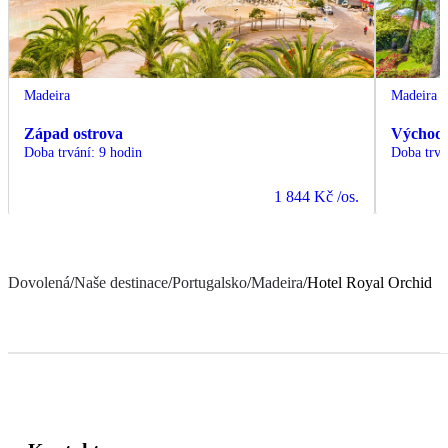
Madeira
Madeira
Západ ostrova
Východ 
Doba trvání
:
9 hodin
Doba trvá
1 844 Kč
/os.
Dovolená
/
Naše destinace
/
Portugalsko
/
Madeira
/
Hotel Royal Orchid