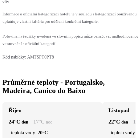
vliv.
Informace o oficiální kategorizaci hotelu je v souladu s kategorizací používanou
uplatňuje vlastní kritéria pro udělení konkrétní kategorie.
Polovina hvězdičky uvedená ve slovním popisu může označovat nadhodnoceno
ve srovnání s oficiální kategorií.
Kód nabídky:
AMTSPT0PT8
Průměrné teploty - Portugalsko,
Madeira, Canico do Baixo
Říjen
Listopad
24
°C
17
°C
22
°C
1
den
noc
den
teplota vody
20°C
teplota vody