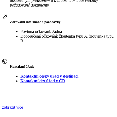
dostatečným předstihem a k žádosti dokládat všechny
požadované dokumenty.
Zdravotní informace a požadavky
Povinná očkování: žádná
Doporučená očkování: žloutenka typu A, žloutenka typu
B
Kontaktní úřady
Kontaktní český úřad v destinaci
Kontaktní cizí úřad v ČR
zobrazit více