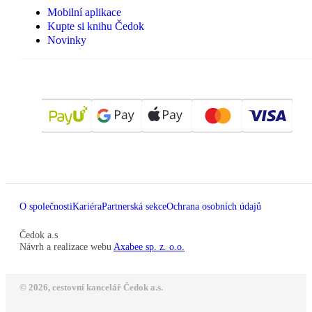
Mobilní aplikace
Kupte si knihu Čedok
Novinky
O společnosti
Kariéra
Partnerská sekce
Ochrana osobních údajů
Čedok a.s
Návrh a realizace webu
Axabee sp. z. o.o.
© 2026, cestovní kancelář Čedok a.s.