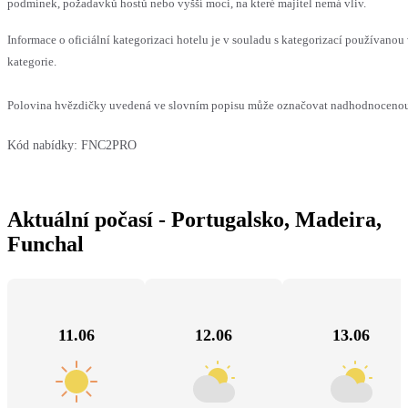
podmínek, požadavků hostů nebo vyšší moci, na které majitel nemá vliv.
Informace o oficiální kategorizaci hotelu je v souladu s kategorizací používanou 
kategorie.
Polovina hvězdičky uvedená ve slovním popisu může označovat nadhodnocenou n
Kód nabídky:
FNC2PRO
Aktuální počasí - Portugalsko, Madeira,
Funchal
11.06
12.06
13.06