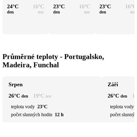
24
°C
16
°C
23
°C
16
°C
23
°C
16
°C
den
noc
den
noc
den
noc
Průměrné teploty - Portugalsko,
Madeira, Funchal
Srpen
Září
26
°C
19
°C
26
°C
1
den
noc
den
teplota vody
23°C
teplota vody
počet slunných hodin
12 h
počet slunnýc