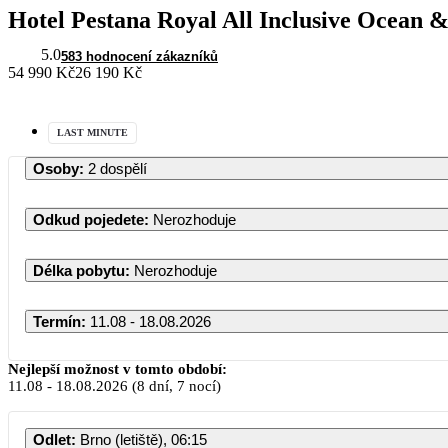
Hotel Pestana Royal All Inclusive Ocean 
5.0
583 hodnocení zákazníků
54 990 Kč
26 190 Kč
LAST MINUTE
Osoby
:
2 dospělí
Odkud pojedete
:
Nerozhoduje
Délka pobytu
:
Nerozhoduje
Termín
:
11.08 - 18.08.2026
S
Nejlepší možnost v tomto období:
11.08
-
18.08.2026
(8 dní, 7 nocí)
PO
ÚT
Odlet
:
Brno (letiště), 06:15