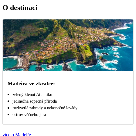
O destinaci
Madeira ve zkratce:
zelený klenot Atlantiku
jedinečná sopečná příroda
rozkvetlé zahrady a nekonečné levády
ostrov věčného jara
více o Madeiře