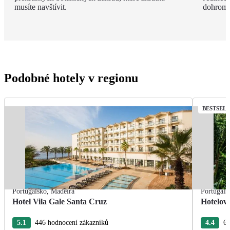
musíte navštívit.
dohroma
Podobné hotely v regionu
BESTSEL
Portugalsko
,
Madeira
Portugals
Hotel Vila Gale Santa Cruz
Hotelov
5.1
446 hodnocení zákazníků
4.4
63