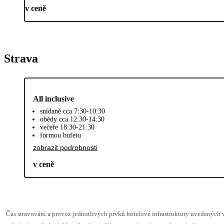
v ceně
Strava
All inclusive
snídaně cca 7:30-10:30
obědy cca 12:30-14:30
večeře 18:30-21:30
formou bufetu
zobrazit podrobnosti
v ceně
Čas stravování a provoz jednotlivých prvků hotelové infrastruktury uvedenýc