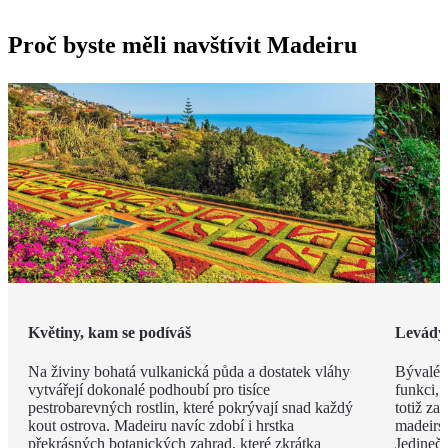
Proč byste měli navštívit Madeiru
Květiny, kam se podíváš
Levády
Na živiny bohatá vulkanická půda a dostatek vláhy
Bývalé z
vytvářejí dokonalé podhoubí pro tisíce
funkci, 
pestrobarevných rostlin, které pokrývají snad každý
totiž za
kout ostrova. Madeiru navíc zdobí i hrstka
madeirsk
překrásných botanických zahrad, které zkrátka
Jedinečn