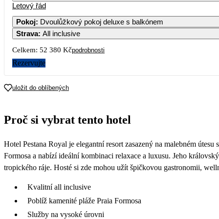
Letový řád
Pokoj
:
Dvoulůžkový pokoj deluxe s balkónem
Strava
:
All inclusive
3
4
Celkem:
52 380 Kč
podrobnosti
10
11
Rezervujte
26 190
17
18
uložit do oblíbených
31 290
24
25
Proč si vybrat tento hotel
34 790
31
Hotel Pestana Royal je elegantní resort zasazený na malebném útesu 
Formosa a nabízí ideální kombinaci relaxace a luxusu. Jeho královský
tropického ráje. Hosté si zde mohou užít špičkovou gastronomii, we
Kvalitní all inclusive
Poblíž kamenité pláže Praia Formosa
Služby na vysoké úrovni