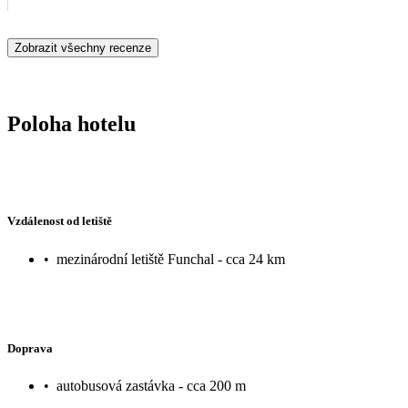
Zobrazit všechny recenze
Poloha hotelu
Vzdálenost od letiště
•
mezinárodní letiště Funchal - cca 24 km
Doprava
•
autobusová zastávka - cca 200 m