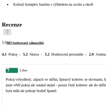
Krásný komplex bazénu s výhledem na oceán a okolí
Recenze
5.0
583 hodnocení zákazníků
4.1
Pokoj
5.2
Strava
5.2
Hodnocení personálu
2.9
Anima
3
Libor
Pokoj vybydlený, zápach ve skříni, špinavý koberec se skvrnami, špi
jsme větší pokoj ale ostatní stejné - pouze čistý koberec ale do skří
byla milá ale pokoje hodně špatné.