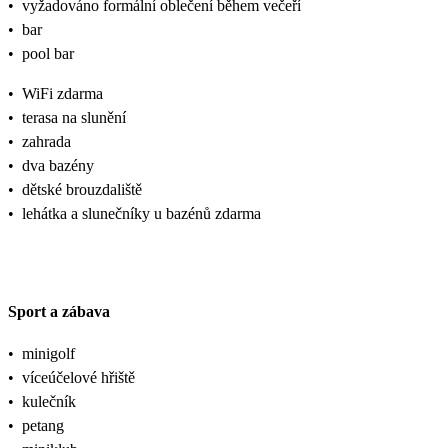
•
vyžadováno formální oblečení během večeří
•
bar
•
pool bar
•
WiFi zdarma
•
terasa na slunění
•
zahrada
•
dva bazény
•
dětské brouzdaliště
•
lehátka a slunečníky u bazénů zdarma
Sport a zábava
•
minigolf
•
víceúčelové hřiště
•
kulečník
•
petang