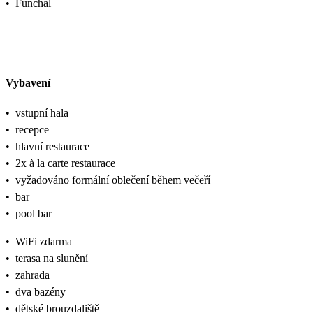
•
Funchal
Vybavení
•
vstupní hala
•
recepce
•
hlavní restaurace
•
2x à la carte restaurace
•
vyžadováno formální oblečení během večeří
•
bar
•
pool bar
•
WiFi zdarma
•
terasa na slunění
•
zahrada
•
dva bazény
•
dětské brouzdaliště