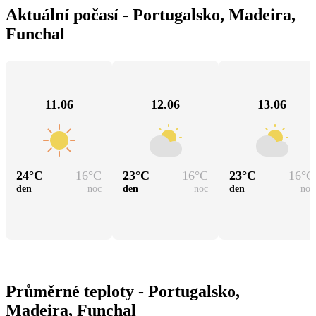
Aktuální počasí - Portugalsko, Madeira,
Funchal
11.06
12.06
13.06
24
°C
16
°C
23
°C
16
°C
23
°C
16
°C
den
noc
den
noc
den
noc
Průměrné teploty - Portugalsko,
Madeira, Funchal