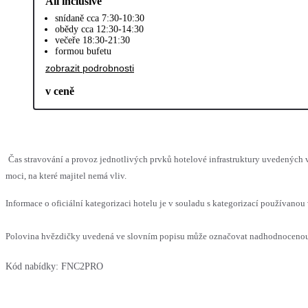
All inclusive
snídaně cca 7:30-10:30
obědy cca 12:30-14:30
večeře 18:30-21:30
formou bufetu
zobrazit podrobnosti
v ceně
Čas stravování a provoz jednotlivých prvků hotelové infrastruktury uvedenýc
moci, na které majitel nemá vliv.
Informace o oficiální kategorizaci hotelu je v souladu s kategorizací používanou 
Polovina hvězdičky uvedená ve slovním popisu může označovat nadhodnocenou n
Kód nabídky:
FNC2PRO