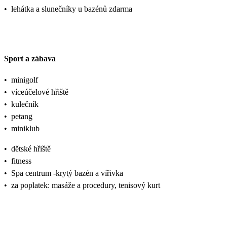
•
lehátka a slunečníky u bazénů zdarma
Sport a zábava
•
minigolf
•
víceúčelové hřiště
•
kulečník
•
petang
•
miniklub
•
dětské hřiště
•
fitness
•
Spa centrum -krytý bazén a vířivka
•
za poplatek: masáže a procedury, tenisový kurt