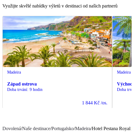
Využijte skvělé nabídky výletů v destinaci od našich partnerů
Madeira
Madeira
Západ ostrova
Východ 
Doba trvání
:
9 hodin
Doba trvá
1 844 Kč
/os.
Dovolená
/
Naše destinace
/
Portugalsko
/
Madeira
/
Hotel Pestana Royal 