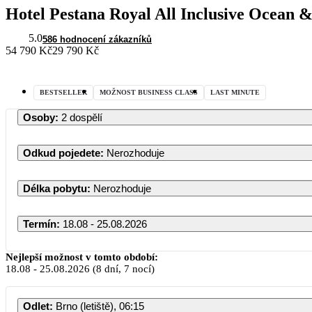
Hotel Pestana Royal All Inclusive Ocean 
5.0
586 hodnocení zákazníků
54 790 Kč
29 790 Kč
BESTSELLER
MOŽNOST BUSINESS CLASS
LAST MINUTE
Osoby
:
2 dospělí
Odkud pojedete
:
Nerozhoduje
Délka pobytu
:
Nerozhoduje
Termín
:
18.08 - 25.08.2026
Nejlepší možnost v tomto období:
18.08
-
25.08.2026
(8 dní, 7 nocí)
Odlet
:
Brno (letiště), 06:15