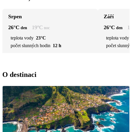
Srpen
Září
26
°C
19
°C
26
°C
1
den
noc
den
teplota vody
23°C
teplota vody
počet slunných hodin
12 h
počet slunnýc
O destinaci