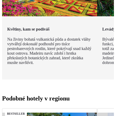
Květiny, kam se podíváš
Levády
Na živiny bohatá vulkanická půda a dostatek vláhy
Bývalé z
vytvářejí dokonalé podhoubí pro tisíce
funkci, 
pestrobarevných rostlin, které pokrývají snad každý
totiž za
kout ostrova. Madeiru navíc zdobí i hrstka
madeirsk
překrásných botanických zahrad, které zkrátka
Jedinečn
musíte navštívit.
dohroma
Podobné hotely v regionu
BESTSELLER