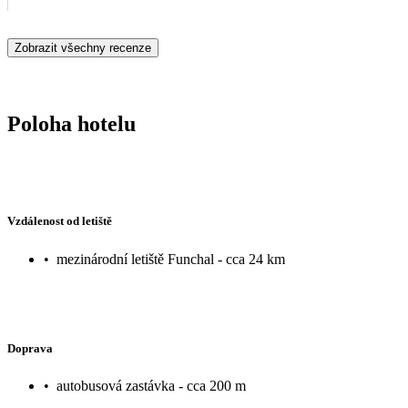
Zobrazit všechny recenze
Poloha hotelu
Vzdálenost od letiště
•
mezinárodní letiště Funchal - cca 24 km
Doprava
•
autobusová zastávka - cca 200 m