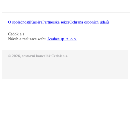
O společnosti
Kariéra
Partnerská sekce
Ochrana osobních údajů
Čedok a.s
Návrh a realizace webu
Axabee sp. z. o.o.
© 2026, cestovní kancelář Čedok a.s.