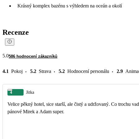
Krásný komplex bazénu s výhledem na oceán a okolí
Recenze
5.0
586 hodnocení zákazníků
4.1
Pokoj
5.2
Strava
5.2
Hodnocení personálu
2.9
Anima
4
Jitka
Velice pěkný hotel, sice starší, ale čistý a udržovaný. Co trochu va
pánové Mirek a Adam super.