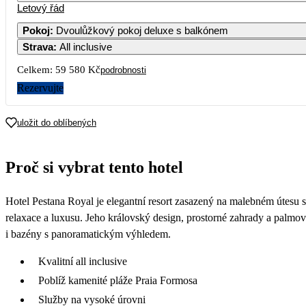
Letový řád
Pokoj
:
Dvoulůžkový pokoj deluxe s balkónem
Strava
:
All inclusive
Celkem:
59 580 Kč
podrobnosti
Rezervujte
uložit do oblíbených
Proč si vybrat tento hotel
Hotel Pestana Royal je elegantní resort zasazený na malebném útesu 
relaxace a luxusu. Jeho královský design, prostorné zahrady a palmov
i bazény s panoramatickým výhledem.
Kvalitní all inclusive
Poblíž kamenité pláže Praia Formosa
Služby na vysoké úrovni