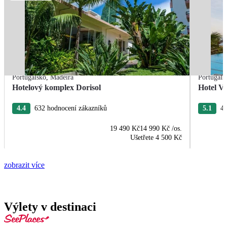
Portugalsko
,
Madeira
Portugals
Hotelový komplex Dorisol
Hotel Vi
4.4
632 hodnocení zákazníků
5.1
45
19 490 Kč
14 990 Kč
/os.
Ušetřete
4 500 Kč
zobrazit více
Výlety v destinaci