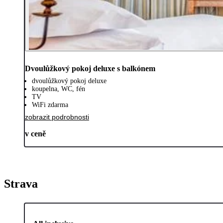
Dvoulůžkový pokoj deluxe s balkónem
dvoulůžkový pokoj deluxe
koupelna, WC, fén
TV
WiFi zdarma
zobrazit podrobnosti
v ceně
Strava