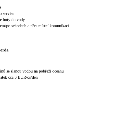
ž
o servisu
e boty do vody
hem/po schodech a přes místní komunikaci
Gorda
nů se slanou vodou na pobřeží oceánu
latek cca 3 EUR/os/den