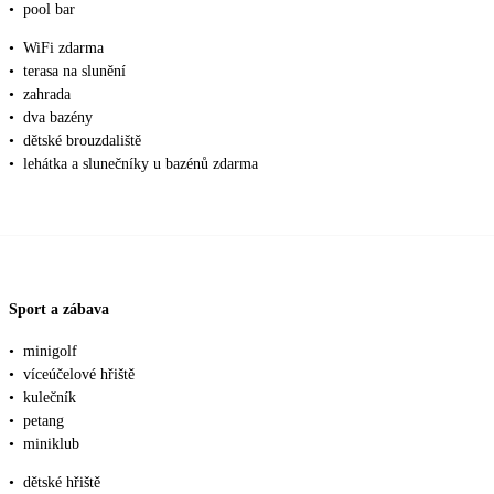
•
pool bar
•
WiFi zdarma
•
terasa na slunění
•
zahrada
•
dva bazény
•
dětské brouzdaliště
•
lehátka a slunečníky u bazénů zdarma
Sport a zábava
•
minigolf
•
víceúčelové hřiště
•
kulečník
•
petang
•
miniklub
•
dětské hřiště