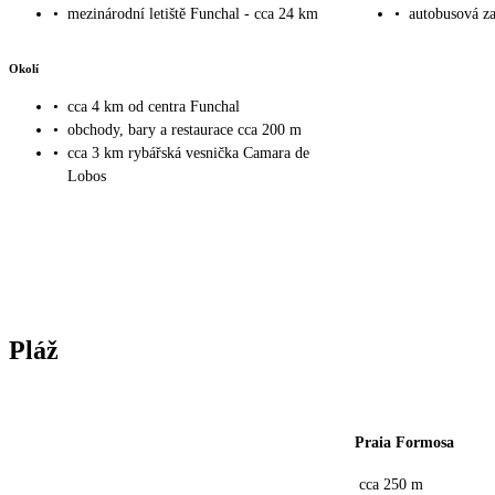
•
mezinárodní letiště Funchal - cca 24 km
•
autobusová za
Okolí
•
cca 4 km od centra Funchal
•
obchody, bary a restaurace cca 200 m
•
cca 3 km rybářská vesnička Camara de
Lobos
Pláž
Praia Formosa
cca 250 m