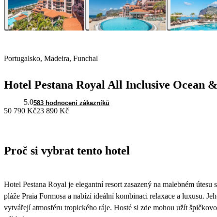
Portugalsko, Madeira, Funchal
Hotel Pestana Royal All Inclusive Ocean 
5.0
583 hodnocení zákazníků
50 790 Kč
23 890 Kč
Proč si vybrat tento hotel
Hotel Pestana Royal je elegantní resort zasazený na malebném útesu 
pláže Praia Formosa a nabízí ideální kombinaci relaxace a luxusu. Je
vytvářejí atmosféru tropického ráje. Hosté si zde mohou užít špičko