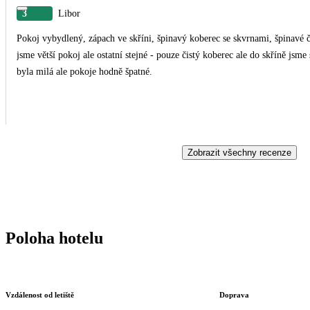
3
Libor
Pokoj vybydlený, zápach ve skříni, špinavý koberec se skvrnami, špinavé ča
jsme větší pokoj ale ostatní stejné - pouze čistý koberec ale do skříně jsme 
byla milá ale pokoje hodně špatné.
Zobrazit všechny recenze
Poloha hotelu
Vzdálenost od letiště
Doprava