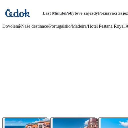
Last Minute
Pobytové zájezdy
Poznávací záje
více fotografií (24)
Dovolená
/
Naše destinace
/
Portugalsko
/
Madeira
/
Hotel Pestana Royal 