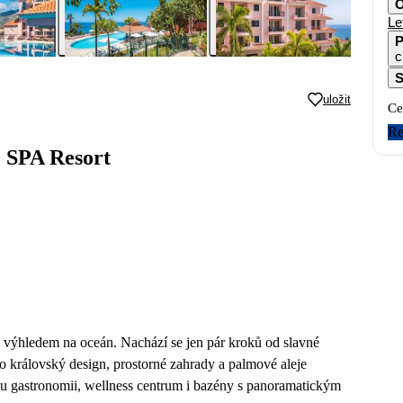
O
Le
P
c
S
uložit
Ce
Re
& SPA Resort
s výhledem na oceán. Nachází se jen pár kroků od slavné
ho královský design, prostorné zahrady a palmové aleje
vou gastronomii, wellness centrum i bazény s panoramatickým