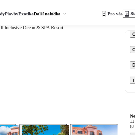
zdy
Plavby
Exotika
Další nabídka
Pro vás
St
All Inclusive Ocean & SPA Resort
O
D
T
Ne
11
(8