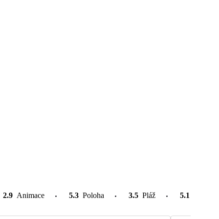
2.9
Animace
5.3
Poloha
3.5
Pláž
5.1
Atrakce