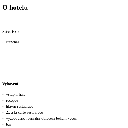
O hotelu
Středisko
•
Funchal
Vybavení
•
vstupní hala
•
recepce
•
hlavní restaurace
•
2x à la carte restaurace
•
vyžadováno formální oblečení během večeří
•
bar