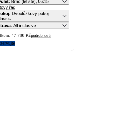
dlet
:
Brno (letiště), 06:15
tový řád
okoj
:
Dvoulůžkový pokoj
lassic
trava
:
All inclusive
lkem:
47 780 Kč
podrobnosti
zervujte