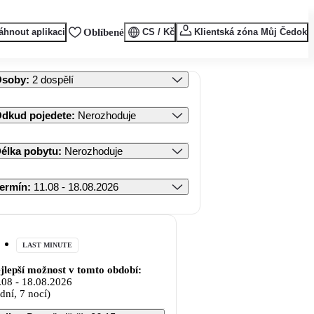
áhnout aplikaci
Oblíbené
CS / Kč
Klientská zóna Můj Čedok
Osoby
:
2 dospělí
dkud pojedete
:
Nerozhoduje
élka pobytu
:
Nerozhoduje
ermín
:
11.08 - 18.08.2026
LAST MINUTE
jlepší možnost v tomto období:
.08
-
18.08.2026
 dní, 7 nocí)