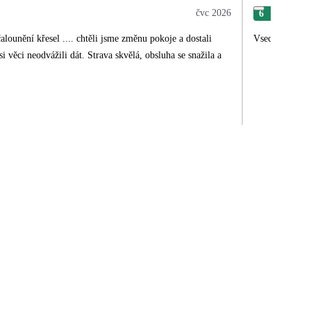
čvc 2026
6
Mar
lounění křesel .... chtěli jsme změnu pokoje a dostali
Vsechno perfe
si věci neodvážili dát. Strava skvělá, obsluha se snažila a