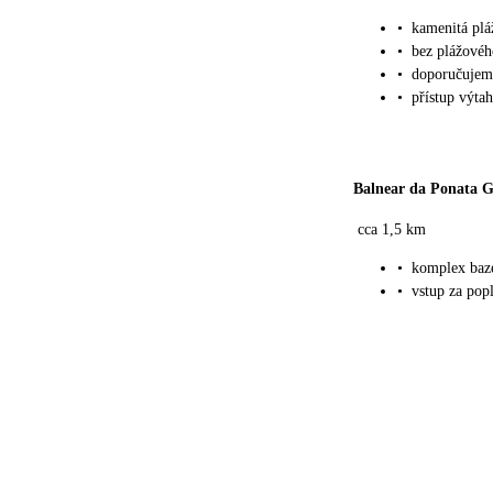
•
kamenitá plá
•
bez plážovéh
•
doporučujem
•
přístup výta
Balnear da Ponata 
cca 1,5 km
•
komplex bazé
•
vstup za pop