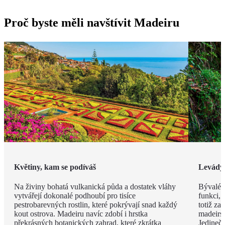
Proč byste měli navštívit Madeiru
Květiny, kam se podíváš
Levády
Na živiny bohatá vulkanická půda a dostatek vláhy
Bývalé z
vytvářejí dokonalé podhoubí pro tisíce
funkci, 
pestrobarevných rostlin, které pokrývají snad každý
totiž za
kout ostrova. Madeiru navíc zdobí i hrstka
madeirsk
překrásných botanických zahrad, které zkrátka
Jedinečn