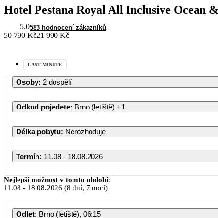
Hotel Pestana Royal All Inclusive Ocean 
5.0
583 hodnocení zákazníků
50 790 Kč
21 990 Kč
LAST MINUTE
Osoby
:
2 dospělí
Odkud pojedete
:
Brno (letiště)
+1
Délka pobytu
:
Nerozhoduje
Termín
:
11.08 - 18.08.2026
S
Nejlepší možnost v tomto období:
11.08
-
18.08.2026
(8 dní, 7 nocí)
PO
ÚT
Odlet
:
Brno (letiště), 06:15