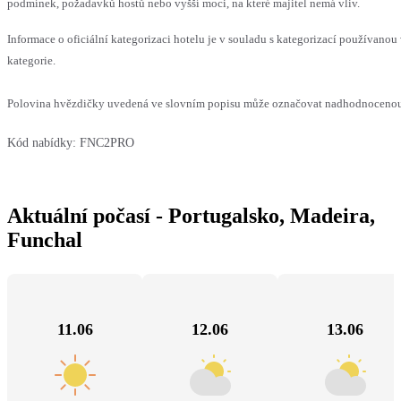
podmínek, požadavků hostů nebo vyšší moci, na které majitel nemá vliv.
Informace o oficiální kategorizaci hotelu je v souladu s kategorizací používanou 
kategorie.
Polovina hvězdičky uvedená ve slovním popisu může označovat nadhodnocenou n
Kód nabídky:
FNC2PRO
Aktuální počasí - Portugalsko, Madeira,
Funchal
11.06
12.06
13.06