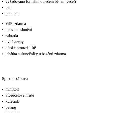
•
vyžadováno formální oblečení během večeří
•
bar
•
pool bar
•
WiFi zdarma
•
terasa na slunění
•
zahrada
•
dva bazény
•
dětské brouzdaliště
•
lehátka a slunečníky u bazénů zdarma
Sport a zábava
•
minigolf
•
víceúčelové hřiště
•
kulečník
•
petang