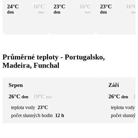
24
°C
16
°C
23
°C
16
°C
23
°C
16
°C
den
noc
den
noc
den
noc
Průměrné teploty - Portugalsko,
Madeira, Funchal
Srpen
Září
26
°C
19
°C
26
°C
1
den
noc
den
teplota vody
23°C
teplota vody
počet slunných hodin
12 h
počet slunnýc