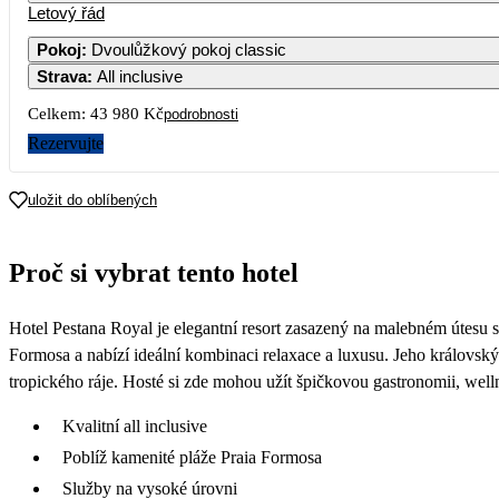
Letový řád
Pokoj
:
Dvoulůžkový pokoj classic
Strava
:
All inclusive
3
4
Celkem:
43 980 Kč
podrobnosti
10
11
Rezervujte
21 990
17
18
uložit do oblíbených
27 090
24
25
Proč si vybrat tento hotel
30 590
31
Hotel Pestana Royal je elegantní resort zasazený na malebném útesu 
Formosa a nabízí ideální kombinaci relaxace a luxusu. Jeho královský
tropického ráje. Hosté si zde mohou užít špičkovou gastronomii, we
Kvalitní all inclusive
Poblíž kamenité pláže Praia Formosa
Služby na vysoké úrovni