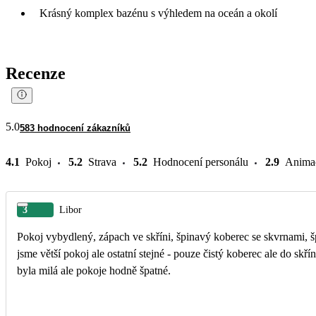
Krásný komplex bazénu s výhledem na oceán a okolí
Recenze
5.0
583 hodnocení zákazníků
4.1
Pokoj
5.2
Strava
5.2
Hodnocení personálu
2.9
Anima
3
Libor
Pokoj vybydlený, zápach ve skříni, špinavý koberec se skvrnami, špi
jsme větší pokoj ale ostatní stejné - pouze čistý koberec ale do skří
byla milá ale pokoje hodně špatné.