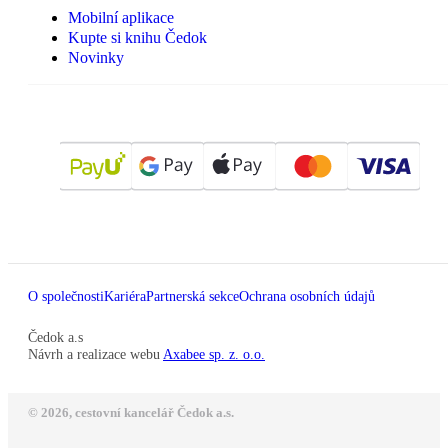
Mobilní aplikace
Kupte si knihu Čedok
Novinky
O společnosti
Kariéra
Partnerská sekce
Ochrana osobních údajů
Čedok a.s
Návrh a realizace webu
Axabee sp. z. o.o.
© 2026, cestovní kancelář Čedok a.s.