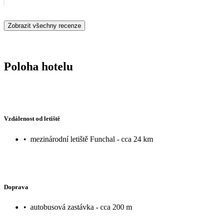
Zobrazit všechny recenze
Poloha hotelu
Vzdálenost od letiště
•
mezinárodní letiště Funchal - cca 24 km
Doprava
•
autobusová zastávka - cca 200 m