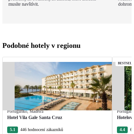
musíte navštívit.
dohroma
Podobné hotely v regionu
BESTSEL
Portugalsko
,
Madeira
Portugals
Hotel Vila Gale Santa Cruz
Hotelov
5.1
446 hodnocení zákazníků
4.4
63