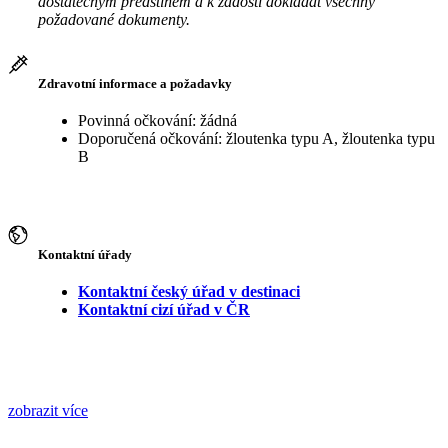
dostatečným předstihem a k žádosti dokládat všechny
požadované dokumenty.
Zdravotní informace a požadavky
Povinná očkování: žádná
Doporučená očkování: žloutenka typu A, žloutenka typu
B
Kontaktní úřady
Kontaktní český úřad v destinaci
Kontaktní cizí úřad v ČR
zobrazit více