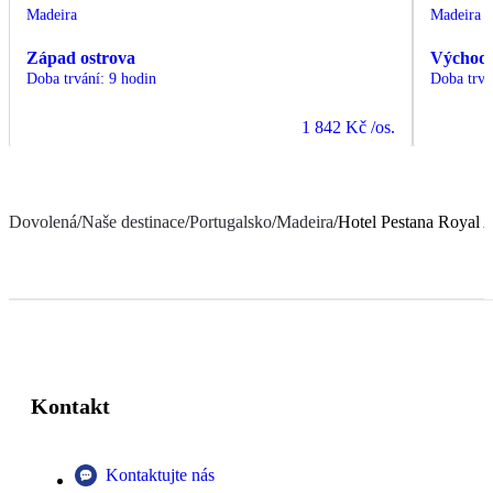
Madeira
Madeira
Západ ostrova
Východ 
Doba trvání
:
9 hodin
Doba trvá
1 842 Kč
/os.
Dovolená
/
Naše destinace
/
Portugalsko
/
Madeira
/
Hotel Pestana Royal 
Kontakt
Kontaktujte nás