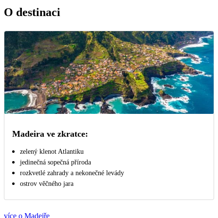
O destinaci
Madeira ve zkratce:
zelený klenot Atlantiku
jedinečná sopečná příroda
rozkvetlé zahrady a nekonečné levády
ostrov věčného jara
více o Madeiře