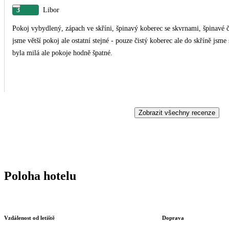
3
Libor
Pokoj vybydlený, zápach ve skříni, špinavý koberec se skvrnami, špinavé ča
jsme větší pokoj ale ostatní stejné - pouze čistý koberec ale do skříně jsme 
byla milá ale pokoje hodně špatné.
Zobrazit všechny recenze
Poloha hotelu
Vzdálenost od letiště
Doprava