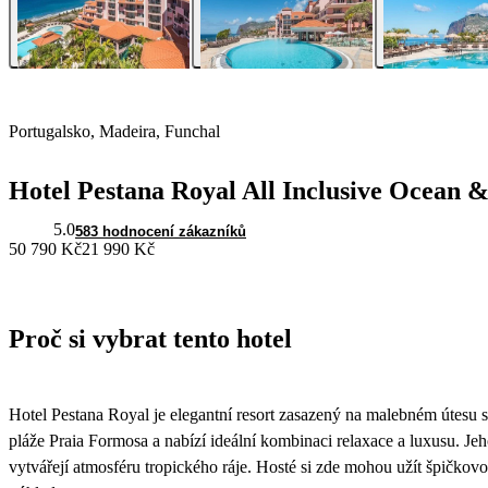
Portugalsko, Madeira, Funchal
Hotel Pestana Royal All Inclusive Ocean 
5.0
583 hodnocení zákazníků
50 790 Kč
21 990 Kč
Proč si vybrat tento hotel
Hotel Pestana Royal je elegantní resort zasazený na malebném útesu 
pláže Praia Formosa a nabízí ideální kombinaci relaxace a luxusu. Je
vytvářejí atmosféru tropického ráje. Hosté si zde mohou užít špičko