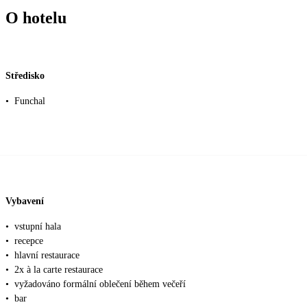
O hotelu
Středisko
•
Funchal
Vybavení
•
vstupní hala
•
recepce
•
hlavní restaurace
•
2x à la carte restaurace
•
vyžadováno formální oblečení během večeří
•
bar