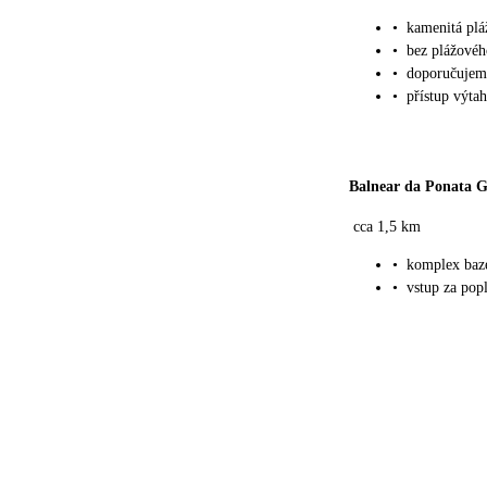
•
kamenitá plá
•
bez plážovéh
•
doporučujem
•
přístup výta
Balnear da Ponata 
cca 1,5 km
•
komplex bazé
•
vstup za pop