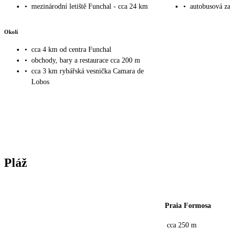
•
mezinárodní letiště Funchal - cca 24 km
•
autobusová za
Okolí
•
cca 4 km od centra Funchal
•
obchody, bary a restaurace cca 200 m
•
cca 3 km rybářská vesnička Camara de
Lobos
Pláž
Praia Formosa
cca 250 m