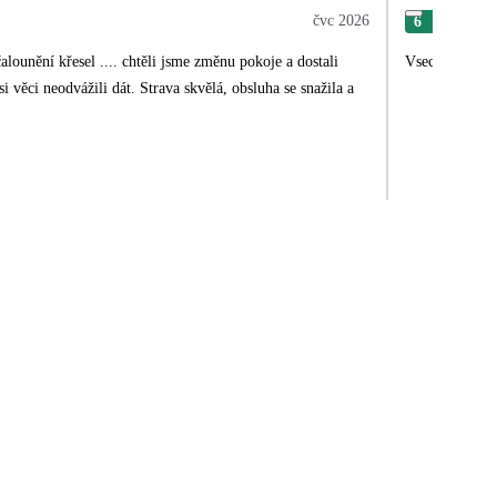
čvc 2026
6
Mar
lounění křesel .... chtěli jsme změnu pokoje a dostali
Vsechno perfe
si věci neodvážili dát. Strava skvělá, obsluha se snažila a