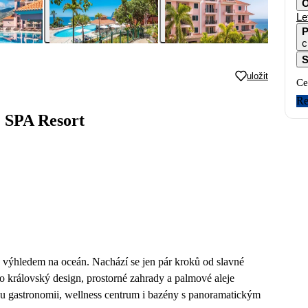
O
Le
P
c
S
uložit
Ce
Re
& SPA Resort
s výhledem na oceán. Nachází se jen pár kroků od slavné
ho královský design, prostorné zahrady a palmové aleje
vou gastronomii, wellness centrum i bazény s panoramatickým