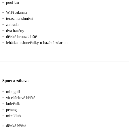
•
pool bar
•
WiFi zdarma
•
terasa na slunění
•
zahrada
•
dva bazény
•
dětské brouzdaliště
•
lehátka a slunečníky u bazénů zdarma
Sport a zábava
•
minigolf
•
víceúčelové hřiště
•
kulečník
•
petang
•
miniklub
•
dětské hřiště