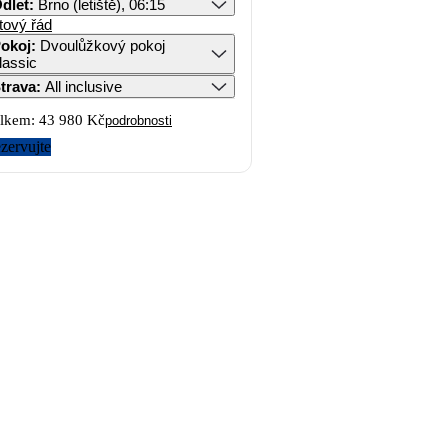
dlet
:
Brno (letiště), 06:15
tový řád
okoj
:
Dvoulůžkový pokoj
lassic
trava
:
All inclusive
lkem:
43 980 Kč
podrobnosti
zervujte