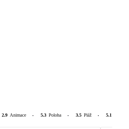
2.9
Animace
5.3
Poloha
3.5
Pláž
5.1
Atrakce