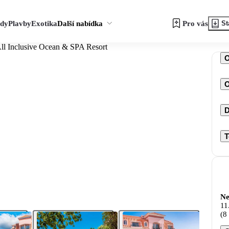
zdy
Plavby
Exotika
Další nabídka
Pro vás
St
All Inclusive Ocean & SPA Resort
O
D
T
Ne
11
(8