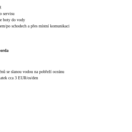
ž
o servisu
e boty do vody
hem/po schodech a přes místní komunikaci
Gorda
nů se slanou vodou na pobřeží oceánu
latek cca 3 EUR/os/den