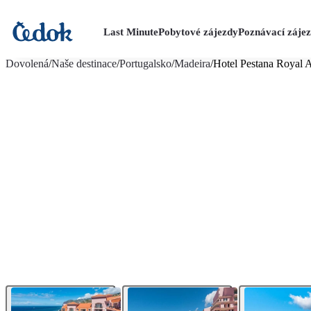
Last Minute
Pobytové zájezdy
Poznávací záje
více fotografií (24)
Dovolená
/
Naše destinace
/
Portugalsko
/
Madeira
/
Hotel Pestana Royal 