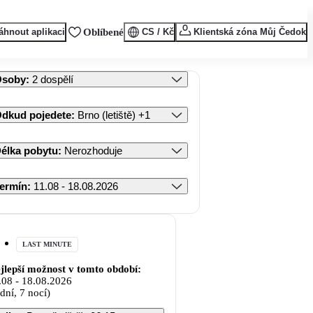
áhnout aplikaci
Oblíbené
CS / Kč
Klientská zóna Můj Čedok
Osoby
:
2 dospělí
dkud pojedete
:
Brno (letiště)
+1
élka pobytu
:
Nerozhoduje
ermín
:
11.08 - 18.08.2026
LAST MINUTE
jlepší možnost v tomto období:
.08
-
18.08.2026
 dní, 7 nocí)