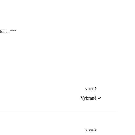
efonu. ***
v ceně
Vybrané
v ceně