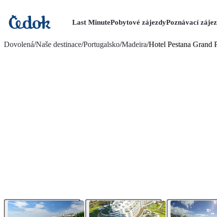
Last Minute
Pobytové zájezdy
Poznávací záje
více fotografií (38)
Dovolená
/
Naše destinace
/
Portugalsko
/
Madeira
/
Hotel Pestana Grand 