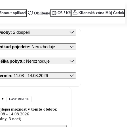
áhnout aplikaci
Oblíbené
CS / Kč
Klientská zóna Můj Čedok
Osoby
:
2 dospělí
dkud pojedete
:
Nerozhoduje
élka pobytu
:
Nerozhoduje
ermín
:
11.08 - 14.08.2026
LAST MINUTE
jlepší možnost v tomto období:
.08
-
14.08.2026
 dny, 3 noci)