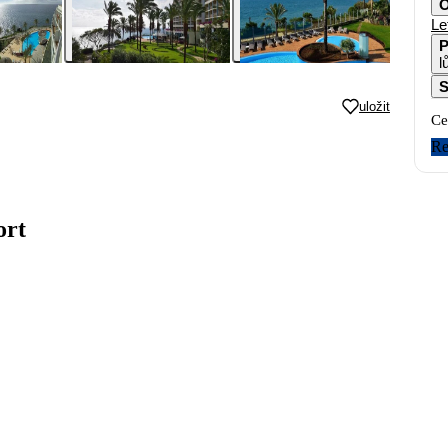
O
Le
P
S
uložit
Ce
Re
ort