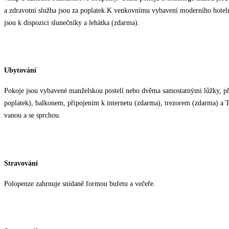
a zdravotní služba jsou za poplatek.K venkovnímu vybavení moderního hotelu
jsou k dispozici slunečníky a lehátka (zdarma).
Ubytování
Pokoje jsou vybavené manželskou postelí nebo dvěma samostatnými lůžky, př
poplatek), balkonem, připojením k internetu (zdarma), trezorem (zdarma) a T
vanou a se sprchou.
Stravování
Polopenze zahrnuje snídaně formou bufetu a večeře.