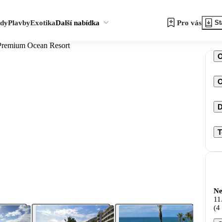
zdy
Plavby
Exotika
Další nabídka
Pro vás
St
Premium Ocean Resort
O
D
T
Ne
11
(4