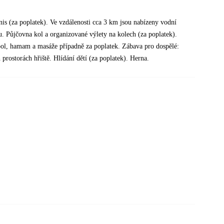
tenis (za poplatek). Ve vzdálenosti cca 3 km jsou nabízeny vodní
u. Půjčovna kol a organizované výlety na kolech (za poplatek).
pool, hamam a masáže případně za poplatek. Zábava pro dospělé:
rostorách hřiště. Hlídání dětí (za poplatek). Herna.