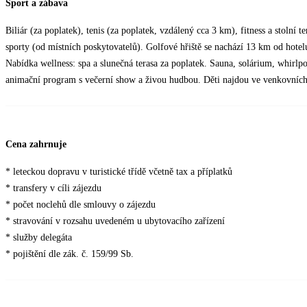
Sport a zábava
Biliár (za poplatek), tenis (za poplatek, vzdálený cca 3 km), fitness a stolní 
sporty (od místních poskytovatelů). Golfové hřiště se nachází 13 km od hotel
Nabídka wellness: spa a slunečná terasa za poplatek. Sauna, solárium, whirl
animační program s večerní show a živou hudbou. Děti najdou ve venkovních p
Cena zahrnuje
* leteckou dopravu v turistické třídě včetně tax a příplatků
* transfery v cíli zájezdu
* počet noclehů dle smlouvy o zájezdu
* stravování v rozsahu uvedeném u ubytovacího zařízení
* služby delegáta
* pojištění dle zák. č. 159/99 Sb.