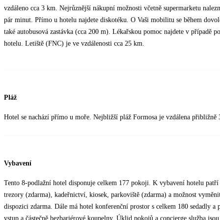
vzdáleno cca 3 km. Nejrůznější nákupní možnosti včetně supermarketu naleznet
pár minut. Přímo u hotelu najdete diskotéku. O Vaši mobilitu se během dovole
také autobusová zastávka (cca 200 m). Lékařskou pomoc najdete v případě pot
hotelu. Letiště (FNC) je ve vzdálenosti cca 25 km.
Pláž
Hotel se nachází přímo u moře. Nejbližší pláž Formosa je vzdálena přibližně
Vybavení
Tento 8-podlažní hotel disponuje celkem 177 pokoji. K vybavení hotelu patří 
trezory (zdarma), kadeřnictví, kiosek, parkoviště (zdarma) a možnost vyměni
dispozici zdarma. Dále má hotel konferenční prostor s celkem 180 sedadly a 
vstup a částečně bezbariérové koupelny. Úklid pokojů a concierge služba jsou 