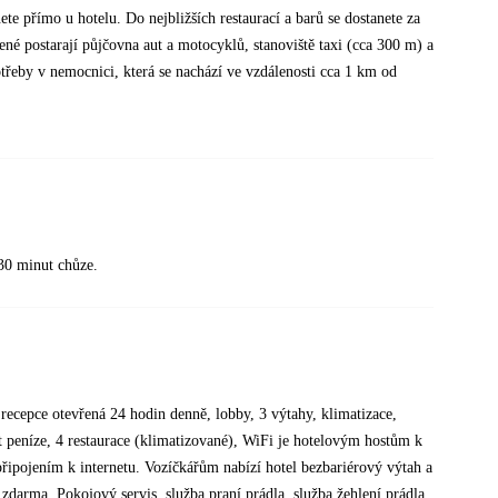
e přímo u hotelu. Do nejbližších restaurací a barů se dostanete za
né postarají půjčovna aut a motocyklů, stanoviště taxi (cca 300 m) a
řeby v nemocnici, která se nachází ve vzdálenosti cca 1 km od
 30 minut chůze.
recepce otevřená 24 hodin denně, lobby, 3 výtahy, klimatizace,
t peníze, 4 restaurace (klimatizované), WiFi je hotelovým hostům k
připojením k internetu. Vozíčkářům nabízí hotel bezbariérový výtah a
zdarma. Pokojový servis, služba praní prádla, služba žehlení prádla