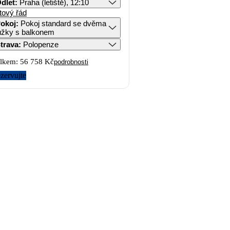
dlet
:
Praha (letiště), 12:10
tový řád
okoj
:
Pokoj standard se dvěma
lůžky s balkonem
trava
:
Polopenze
lkem:
56 758 Kč
podrobnosti
zervujte