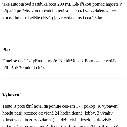
také autobusová zastávka (cca 200 m). Lékařskou pomoc najdete v
případě potřeby v nemocnici, která se nachází ve vzdálenosti cca 1
km od hotelu. Letiště (FNC) je ve vzdálenosti cca 25 km.
Pláž
Hotel se nachází přímo u moře. Nejbližší pláž Formosa je vzdálena
přibližně 30 minut chůze.
Vybavení
Tento 8-podlažní hotel disponuje celkem 177 pokoji. K vybavení
hotelu patří recepce otevřená 24 hodin denně, lobby, 3 výtahy,
klimatizace, trezory (zdarma), kadeřnictví, kiosek, parkoviště
(zdarma) a možnost vyměnit peníze, 4 restaurace (klimatizované),