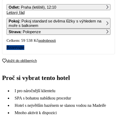
PO
ÚT
ST
ČT
PÁ
SO
NE
Odlet
:
Praha (letiště), 12:10
Letový řád
1
2
Pokoj
:
Pokoj standard se dvěma lůžky s výhledem na
moře s balkonem
3
4
5
6
7
8
9
Strava
:
Polopenze
Celkem:
59 538 Kč
podrobnosti
10
11
12
13
14
15
16
29 769
27 809
Rezervujte
17
18
19
20
21
22
23
28 199
28 909
30 969
33 949
27 969
27 569
uložit do oblíbených
24
25
26
27
28
29
30
24 099
26 429
28 459
36 139
31 499
24 499
Proč si vybrat tento hotel
31
24 509
I pro náročnější klientelu
SPA s bohatou nabídkou procedur
Hotel s největším bazénem se slanou vodou na Madeiře
Mnoho aktivit k dispozici