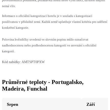
povětrnostních podmínek, požadavků hostů nebo vyšší moci, na které majitel
nemá vliv.
Informace o oficiální kategorizaci hotelu je v souladu s kategorizací
používanou v příslušné zemi. Každá země uplatňuje vlastní kritéria pro udělení
konkrétní kategorie.
Polovina hvězdičky uvedená ve slovním popisu může označovat
nadhodnocenou nebo podhodnocenou kategorii ve srovnání s oficiální
kategorií.
Kód nabídky:
AMTSPT0PXW
Průměrné teploty - Portugalsko,
Madeira, Funchal
Srpen
Září