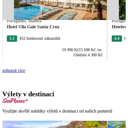
Portugalsko
,
Madeira
Portugals
Hotel Vila Gale Santa Cruz
Hotelov
5.1
452 hodnocení zákazníků
4.4
63
19 990 Kč
15 690 Kč
/os.
Ušetřete
4 300 Kč
zobrazit více
Výlety v destinaci
Využijte skvělé nabídky výletů v destinaci od našich partnerů