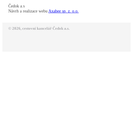
Čedok a.s
Návrh a realizace webu
Axabee sp. z. o.o.
© 2026, cestovní kancelář Čedok a.s.