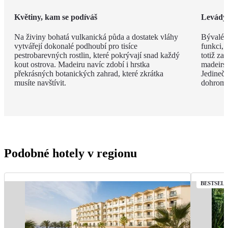
Květiny, kam se podíváš
Levády
Na živiny bohatá vulkanická půda a dostatek vláhy
Bývalé z
vytvářejí dokonalé podhoubí pro tisíce
funkci, 
pestrobarevných rostlin, které pokrývají snad každý
totiž za
kout ostrova. Madeiru navíc zdobí i hrstka
madeirsk
překrásných botanických zahrad, které zkrátka
Jedinečn
musíte navštívit.
dohroma
Podobné hotely v regionu
BESTSEL