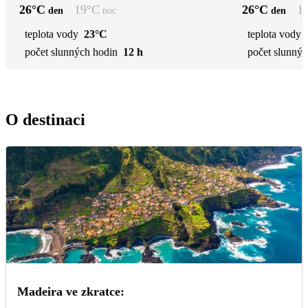
26
°C
19
°C
26
°C
1
den
noc
den
teplota vody
23°C
teplota vody
počet slunných hodin
12 h
počet slunnýc
O destinaci
Madeira ve zkratce: