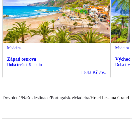
Madeira
Madeira
Západ ostrova
Východ 
Doba trvání
:
9 hodin
Doba trvá
1 843 Kč
/os.
Dovolená
/
Naše destinace
/
Portugalsko
/
Madeira
/
Hotel Pestana Grand 