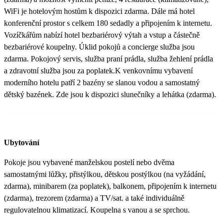
WiFi je hotelovým hostům k dispozici zdarma. Dále má hotel
konferenční prostor s celkem 180 sedadly a připojením k internetu.
Vozíčkářům nabízí hotel bezbariérový výtah a vstup a částečně
bezbariérové koupelny. Úklid pokojů a concierge služba jsou
zdarma. Pokojový servis, služba praní prádla, služba žehlení prádla
a zdravotní služba jsou za poplatek.K venkovnímu vybavení
moderního hotelu patří 2 bazény se slanou vodou a samostatný
dětský bazének. Zde jsou k dispozici slunečníky a lehátka (zdarma).
Ubytování
Pokoje jsou vybavené manželskou postelí nebo dvěma
samostatnými lůžky, přistýlkou, dětskou postýlkou (na vyžádání,
zdarma), minibarem (za poplatek), balkonem, připojením k internetu
(zdarma), trezorem (zdarma) a TV/sat. a také individuálně
regulovatelnou klimatizací. Koupelna s vanou a se sprchou.