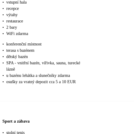
•
vstupní hala
•
recepce
•
výtahy
•
restaurace
•
2 bary
•
WiFi zdarma
•
konferenční místnost
•
terasa s bazénem
•
dětský bazén
•
SPA - vnitřní bazén, vířivka, sauna, turecké
lázně
•
u bazénu lehátka a slunečníky zdarma
•
osušky za vratný depozit cca 5 a 10 EUR
Sport a zábava
•
stolní tenis