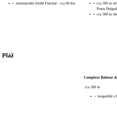
•
mezinárodní letiště Funchal - cca 60 km
•
cca 500 m od 
Ponta Delgad
•
cca 500 m ob
Pláž
Complexo Balnear d
cca 500 m
•
koupaliště s