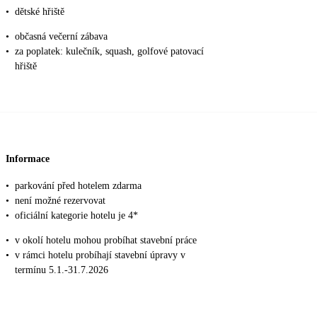
•
dětské hřiště
•
občasná večerní zábava
•
za poplatek: kulečník, squash, golfové patovací
hřiště
Informace
•
parkování před hotelem zdarma
•
není možné rezervovat
•
oficiální kategorie hotelu je 4*
•
v okolí hotelu mohou probíhat stavební práce
•
v rámci hotelu probíhají stavební úpravy v
termínu 5.1.-31.7.2026