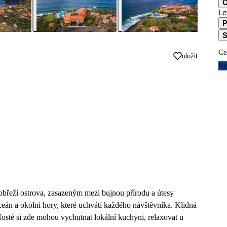
O
Le
P
S
Ce
uložit
Re
břeží ostrova, zasazeným mezi bujnou přírodu a útesy
ceán a okolní hory, které uchvátí každého návštěvníka. Klidná
 Hosté si zde mohou vychutnat lokální kuchyni, relaxovat u