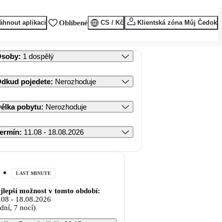
áhnout aplikaci
Oblíbené
CS / Kč
Klientská zóna Můj Čedok
Osoby
:
1 dospělý
dkud pojedete
:
Nerozhoduje
élka pobytu
:
Nerozhoduje
ermín
:
11.08 - 18.08.2026
LAST MINUTE
jlepší možnost v tomto období:
.08
-
18.08.2026
 dní, 7 nocí)