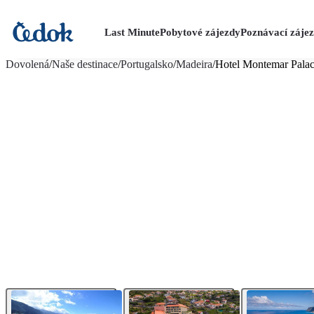
Last Minute
Pobytové zájezdy
Poznávací záje
více fotografií (17)
Dovolená
/
Naše destinace
/
Portugalsko
/
Madeira
/
Hotel Montemar Pala