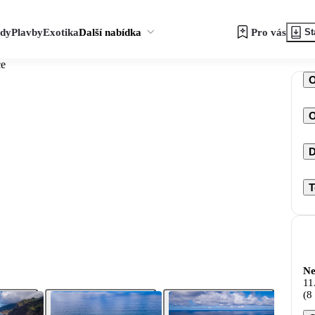
zdy
Plavby
Exotika
Další nabídka
Pro vás
St
ce
O
D
T
Ne
11
(8