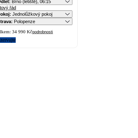
dlet
:
Brno (letiště), 06:15
tový řád
okoj
:
Jednolůžkový pokoj
trava
:
Polopenze
lkem:
34 990 Kč
podrobnosti
zervujte