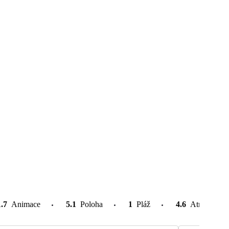
1.7
Animace
5.1
Poloha
1
Pláž
4.6
Atrakce v o