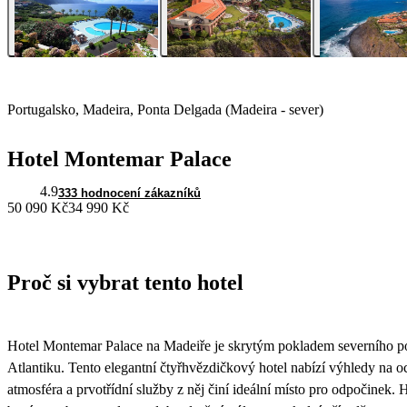
Portugalsko, Madeira, Ponta Delgada (Madeira - sever)
Hotel Montemar Palace
4.9
333 hodnocení zákazníků
50 090 Kč
34 990 Kč
Proč si vybrat tento hotel
Hotel Montemar Palace na Madeiře je skrytým pokladem severního po
Atlantiku. Tento elegantní čtyřhvězdičkový hotel nabízí výhledy na o
atmosféra a prvotřídní služby z něj činí ideální místo pro odpočinek.