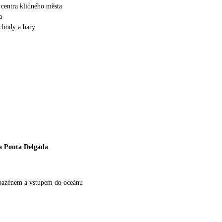
centra klidného města
a
chody a bary
a Ponta Delgada
 bazénem a vstupem do oceánu