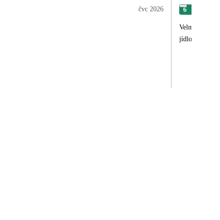
čvc 2026
6
Jaro
Velmi pěkný ho
jídlo. Určitě 